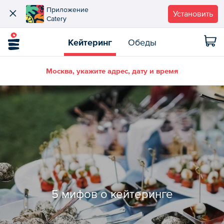
Приложение
Установить
Catery
Кейтеринг
Обеды
Москва, укажите адрес, дату и время
5 мифов о кейтеринге