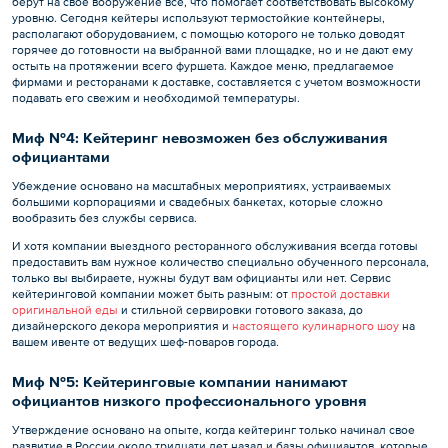
берут на свое вооружение все, что помогает соответствовать высокому
уровню. Сегодня кейтеры используют термостойкие контейнеры,
располагают оборудованием, с помощью которого не только доводят
горячее до готовности на выбранной вами площадке, но и не дают ему
остыть на протяжении всего фуршета. Каждое меню, предлагаемое
фирмами и ресторанами к доставке, составляется с учетом возможности
подавать его свежим и необходимой температуры.
Миф №4: Кейтеринг невозможен без обслуживания
официантами
Убеждение основано на масштабных мероприятиях, устраиваемых
большими корпорациями и свадебных банкетах, которые сложно
вообразить без службы сервиса.
И хотя компании выездного ресторанного обслуживания всегда готовы
предоставить вам нужное количество специально обученного персонала,
только вы выбираете, нужны будут вам официанты или нет. Сервис
кейтеринговой компании может быть разным: от
простой доставки
оригинальной еды
и стильной сервировки готового заказа, до
дизайнерского декора мероприятия и
настоящего кулинарного шоу
на
вашем ивенте от ведущих шеф-поваров города.
Миф №5: Кейтеринговые компании нанимают
официантов низкого профессионального уровня
Утверждение основано на опыте, когда кейтеринг только начинал свое
развитие в России около тридцати лет назад и базы официантов, которые