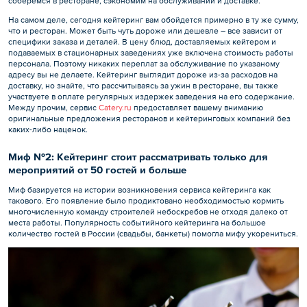
соберемся в ресторане, сэкономим на обслуживании и доставке.
На самом деле, сегодня кейтеринг вам обойдется примерно в ту же сумму,
что и ресторан. Может быть чуть дороже или дешевле – все зависит от
специфики заказа и деталей. В цену блюд, доставляемых кейтером и
подаваемых в стационарных заведениях уже включена стоимость работы
персонала. Поэтому никаких переплат за обслуживание по указаному
адресу вы не делаете. Кейтеринг выглядит дороже из-за расходов на
доставку, но знайте, что рассчитываясь за ужин в ресторане, вы также
участвуете в оплате регулярных издержек заведения на его содержание.
Между прочим, сервис
Catery.ru
предоставляет вашему вниманию
оригинальные предложения ресторанов и кейтеринговых компаний без
каких-либо наценок.
Миф №2: Кейтеринг стоит рассматривать только для
мероприятий от 50 гостей и больше
Миф базируется на истории возникновения сервиса кейтеринга как
такового. Его появление было продиктовано необходимостью кормить
многочисленную команду строителей небоскребов не отходя далеко от
места работы. Популярность событийного кейтеринга на большое
количество гостей в России (свадьбы, банкеты) помогла мифу укорениться.