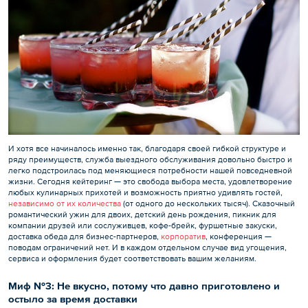
И хотя все начиналось именно так, благодаря своей гибкой структуре и
ряду преимуществ, служба выездного обслуживания довольно быстро и
легко подстроилась под меняющиеся потребности нашей повседневной
жизни. Сегодня кейтеринг — это свобода выбора места, удовлетворение
любых кулинарных прихотей и возможность приятно удивлять гостей,
независимо от их количества
(от одного до нескольких тысяч). Сказочный
романтический ужин для двоих, детский день рождения, пикник для
компании друзей или сослуживцев, кофе-брейк, фуршетные закуски,
доставка обеда для бизнес-партнеров,
корпоратив
, конференция —
поводам ограничений нет. И в каждом отдельном случае вид угощения,
сервиса и оформления будет соответствовать вашим желаниям.
Миф №3: Не вкусно, потому что давно приготовлено и
остыло за время доставки