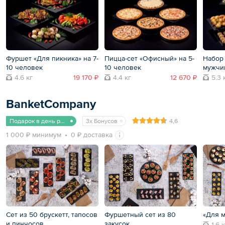
Фуршет «Для пикника» на 7-
Пицца-сет «Офисный» на 5-
Набор 
10 человек
10 человек
мужчин
4.6 кг
19 170 ₽
4.4 кг
12 670 ₽
5.3 
BanketCompany
Подарок в день рождения
3x Бонусов
4,6
1 000 ₽ минимум
0 ₽ доставка
Сет из 50 брускетт, тапосов
Фуршетный сет из 80
«Для 
и пинчосов
закусок
1.6 