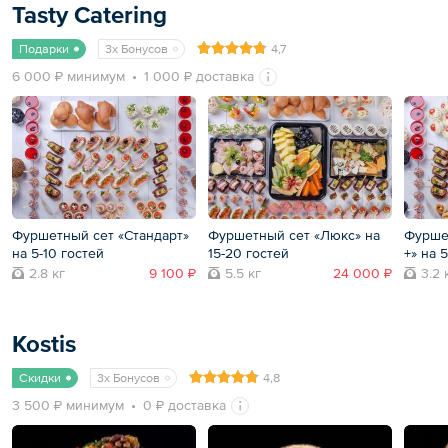
Tasty Catering
Подарки
3x Бонусов
4,7
6 000 ₽ минимум
1 000 ₽ доставка
Фуршетный сет «Стандарт»
Фуршетный сет «Люкс» на
Фурше
на 5-10 гостей
15-20 гостей
+» на 
2.8 кг
9 100 ₽
5.5 кг
24 000 ₽
3.2 
Kostis
Скидки
3x Бонусов
4,8
3 500 ₽ минимум
0 ₽ доставка