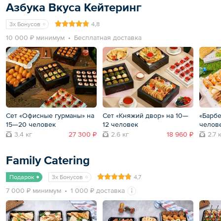
Азбука Вкуса Кейтеринг
3x Бонусов
4,8
10 000 ₽ минимум
Бесплатная доставка
Сет «Офисные гурманы» на
Сет «Княжий двор» на 10—
«Барбе
15—20 человек
12 человек
челов
3.4 кг
27 300 ₽
2.6 кг
18 960 ₽
2.7 
Family Catering
Подарок
3x Бонусов
4,7
7 000 ₽ минимум
1 000 ₽ доставка