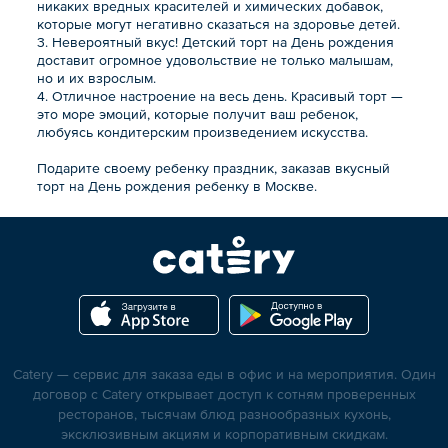
никаких вредных красителей и химических добавок,
которые могут негативно сказаться на здоровье детей.
3. Невероятный вкус! Детский торт на День рождения
доставит огромное удовольствие не только малышам,
но и их взрослым.
4. Отличное настроение на весь день. Красивый торт —
это море эмоций, которые получит ваш ребенок,
любуясь кондитерским произведением искусства.
Подарите своему ребенку праздник, заказав вкусный
торт на День рождения ребенку в Москве.
Catery — сервис для заказа еды в офис и на мероприятия. Один
договор с Catery открывает доступ к сотням проверенных
ресторанов, тысячам блюд разнообразных кухонь,
эксклюзивным акциям и корпоративным скидкам.