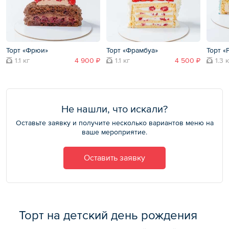
Торт «Фрюи»
Торт «Фрамбуа»
Торт «
1.1 кг
4 900 ₽
1.1 кг
4 500 ₽
1.3 
Не нашли, что искали?
Оставьте заявку и получите несколько вариантов меню на
ваше мероприятие.
Оставить заявку
Торт на детский день рождения