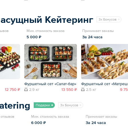
Насущный Кейтеринг
3x Бонусов
зывов
Мин. стоимость заказа
Принимает заказы
5 000 ₽
За 24 часа
Фуршетный сет «Салат-бар»
Фуршетный сет «Матреш
12 750 ₽
2.9 кг
13 550 ₽
2.5 кг
9 75
atering
Подарки
3x Бонусов
7 отзывов
Мин. стоимость заказа
Принимает заказы
6 000 ₽
За 24 часа