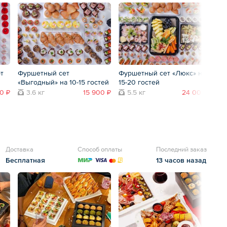
т
Фуршетный сет
Фуршетный сет «Люкс» на
Ф
«Выгодный» на 10-15 гостей
15-20 гостей
«М
го
0 ₽
3.6 кг
15 900 ₽
5.5 кг
24 000 ₽
Доставка
Способ оплаты
Последний заказ
Бесплатная
13 часов назад