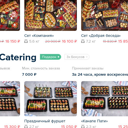
Сет «Компания»
Сет «Добрая беседа»
16 150 ₽
5.6 кг
16 100 ₽
7.2 кг
15 85
0 ₽
20 900 ₽
19 830 ₽
Catering
Подарок
3x Бонусов
тзывов
Мин. стоимость заказа
Принимает заказы
7 000 ₽
За 24 часа, кроме воскресен
Праздничный фуршет
«Канапе Пати»
15 300 ₽
2.7 кг
15 050 ₽
2.3 кг
15 25