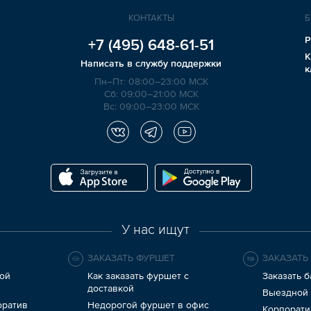
КОНТАКТЫ
Б
Р
+7 (495)
648-61-51
К
Написать в службу поддержки
к
Пн–Пт: 08:00–23:00 МСК
Сб: 09:00–21:00 МСК
Вс: 09:00–23:00 МСК
У нас ищут
ЗАКАЗАТЬ ФУРШЕТ
ЗАКАЗАТЬ
ой
Как заказать фуршет с
Заказать б
доставкой
Выездной 
оратив
Недорогой фуршет в офис
Корпорати