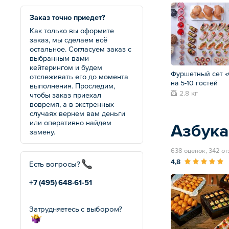
Заказ точно приедет?
Как только вы оформите
заказ, мы сделаем всё
остальное. Согласуем заказ с
выбранным вами
кейтерингом и будем
Фуршетный сет «
отслеживать его до момента
на 5-10 гостей
выполнения. Проследим,
2.8 кг
чтобы заказ приехал
вовремя, а в экстренных
случаях вернем вам деньги
или оперативно найдем
Азбука
замену.
638 оценок, 342 о
4,8
Есть вопросы?
+7 (495)
648-61-51
Затрудняетесь с выбором?