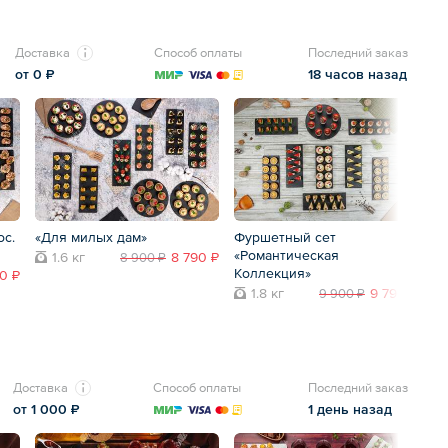
Доставка
Способ оплаты
Последний заказ
от 0 ₽
18 часов назад
ос.
«Для милых дам»
Фуршетный сет
Б
«Романтическая
ф
1.6 кг
8 790 ₽
8 900 ₽
Коллекция»
0 ₽
1.8 кг
9 790 ₽
9 900 ₽
Доставка
Способ оплаты
Последний заказ
от 1 000 ₽
1 день назад