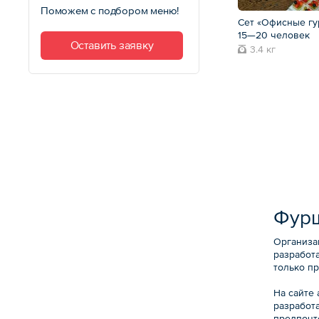
Поможем с подбором меню!
Сет «Офисные гу
15—20 человек
Оставить заявку
3.4 кг
Фурш
Организа
разработа
только п
На сайте
разработ
предпочт