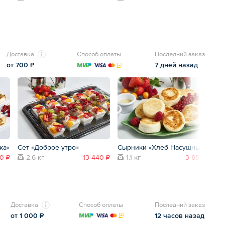
Доставка
Способ оплаты
Последний заказ
от 700 ₽
7 дней назад
ка»
Сет «Доброе утро»
Сырники «Хлеб Насущный»
Фр
0 ₽
2.6 кг
13 440 ₽
1.1 кг
3 650 ₽
Доставка
Способ оплаты
Последний заказ
от 1 000 ₽
12 часов назад