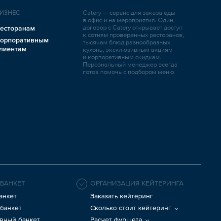
ИЗНЕС
Catery — сервис для заказа еды
в офис и на мероприятия. Один
договор с Catery открывает доступ
есторанам
к сотням проверенных ресторанов,
орпоративным
тысячам блюд разнообразных
лиентам
кухонь, эксклюзивным акциям
и корпоративным скидкам.
Персональный менеджер всегда
готов помочь с подбором меню.
 БАНКЕТ
ОРГАНИЗАЦИЯ КЕЙТЕРИНГА
анкет
Заказать кейтеринг
банкет
Сколько стоит кейтеринг
вный банкет
Расчет фуршета