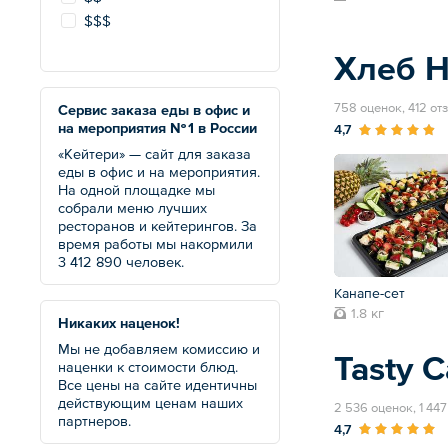
$$$
Хлеб 
758 оценок, 412 от
Сервис заказа еды в офис и
на мероприятия № 1 в России
4,7
«Кейтери» — сайт для заказа
еды в офис и на мероприятия.
На одной площадке мы
собрали меню лучших
ресторанов и кейтерингов. За
время работы мы накормили
3 412 890 человек.
Канапе-сет
1.8 кг
Никаких наценок!
Мы не добавляем комиссию и
Tasty C
наценки к стоимости блюд.
Все цены на сайте идентичны
действующим ценам наших
2 536 оценок, 1 44
партнеров.
4,7