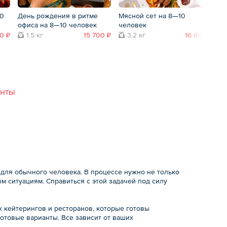
10
День рождения в ритме
Мясной сет на 8—10
Се
офиса на 8—10 человек
человек
ч
0 ₽
1.5 кг
15 700 ₽
3.2 кг
16 670 ₽
анты
 для обычного человека. В процессе нужно не только
ым ситуациям. Справиться с этой задачей под силу
 кейтерингов и ресторанов, которые готовы
отовые варианты. Все зависит от ваших