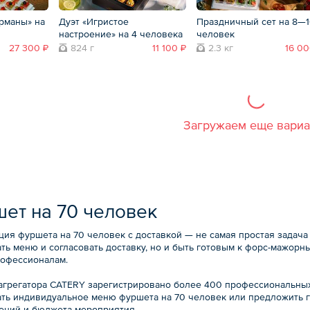
рманы» на
Дуэт «Игристое
Праздничный сет на 8—
настроение» на 4 человека
человек
27 300 ₽
824 г
11 100 ₽
2.3 кг
16 00
Загружаем еще вари
ет на 70 человек
ция фуршета на 70 человек с доставкой — не самая простая задача
ть меню и согласовать доставку, но и быть готовым к форс-мажорн
рофессионалам.
 агрегатора CATERY зарегистрировано более 400 профессиональных
ать индивидуальное меню фуршета на 70 человек или предложить г
ений и бюджета мероприятия.