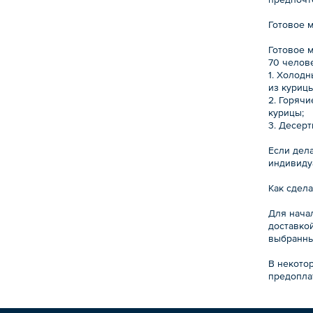
Готовое 
Готовое 
70 челов
1. Холодн
из курицы
2. Горяч
курицы;
3. Десерт
Если дела
индивиду
Как сдела
Для нача
доставко
выбранны
В некото
предопла