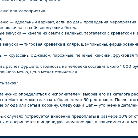
меню для мероприятия.
меню — идеальный вариант, если до даты проведения мероприятия 
ек включает в себя следующие блюда:
ые закуски — канапе из семги с зеленью, тарталетки с креветкой и
;
ие закуски — тигровая креветка в кляре, шампиньоны, фаршированн
ы — круассаны с джемом, пирожные, печенье, кексики, фруктовая т
ть расчет фуршета, стоимость на человека составит около 1 000 ру
ального меню, цена может отличаться.
ть заказ?
ла нужно определиться с исполнителем, выбрав его из каталога ре
й по Москве можно заказать более чем в 50 ресторанах. После это
е блюда или сеты в корзину. Следующий шаг — уточнение деталей 
рых случаях потребуется внесение предоплаты в размере 30% от ст
ты оговаривается в индивидуальном порядке, в зависимости от мен