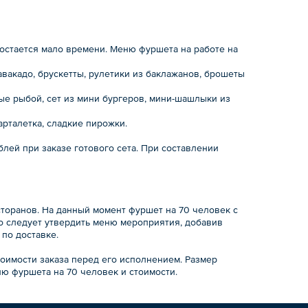
остается мало времени. Меню фуршета на работе на
 авакадо, брускетты, рулетики из баклажанов, брошеты
ые рыбой, сет из мини бургеров, мини-шашлыки из
арталетка, сладкие пирожки.
блей при заказе готового сета. При составлении
сторанов. На данный момент фуршет на 70 человек с
го следует утвердить меню мероприятия, добавив
по доставке.
оимости заказа перед его исполнением. Размер
ю фуршета на 70 человек и стоимости.