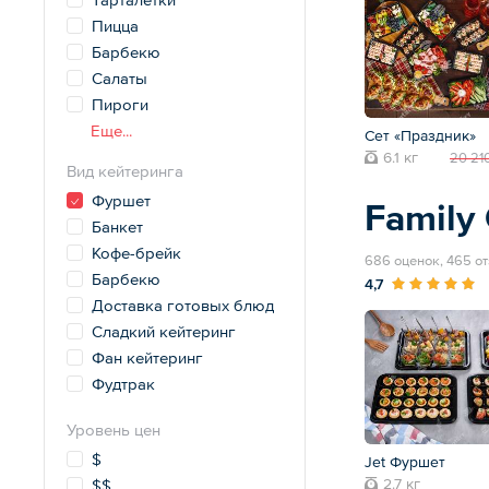
Пицца
Барбекю
Салаты
Пироги
Еще...
Сет «Праздник»
6.1 кг
20 21
Вид кейтеринга
Фуршет
Family 
Банкет
Кофе-брейк
686 оценок, 465 о
Барбекю
4,7
Доставка готовых блюд
Сладкий кейтеринг
Фан кейтеринг
Фудтрак
Уровень цен
$
Jet Фуршет
2.7 кг
$$