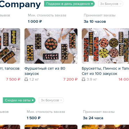
tCompany
Подарок в день рождения
3x Бонусов
тзывов
Мин. стоимость заказа
Принимает заказы
1 000 ₽
За 10 часов
тт, тапосов
Фуршетный сет из 80
Брускетты, Пинчос и Тап
закусок
Сет из 100 закусок
7 500 ₽
1.2 кг
7 200 ₽
3.9 кг
14 00
Скидки на сеты
3x Бонусов
зывов
Мин. стоимость заказа
Принимает заказы
1 500 ₽
За 24 часа