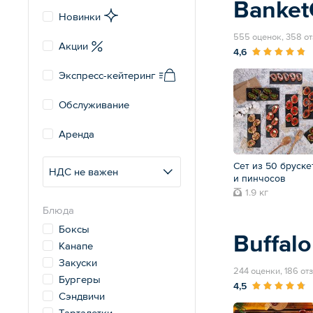
Banke
Новинки
555 оценок, 358 о
Акции
4,6
Экспресс-кейтеринг
Обслуживание
Аренда
Сет из 50 бруске
НДС не важен
и пинчосов
1.9 кг
Блюда
Боксы
Buffalo
Канапе
Закуски
244 оценки, 186 от
Бургеры
4,5
Сэндвичи
Тарталетки