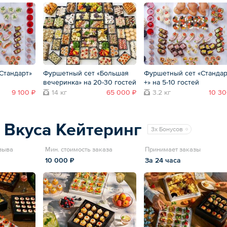
Стандарт»
Фуршетный сет «Большая
Фуршетный сет «Стандар
вечеринка» на 20-30 гостей
+» на 5-10 гостей
9 100 ₽
14 кг
65 000 ₽
3.2 кг
10 30
 Вкуса Кейтеринг
3x Бонусов
тзыва
Мин. стоимость заказа
Принимает заказы
10 000 ₽
За 24 часа