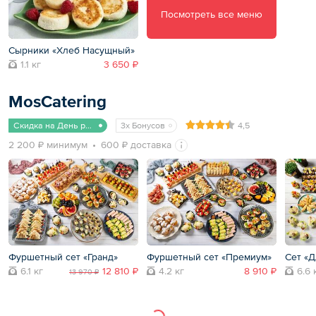
Посмотреть все меню
Сырники «Хлеб Насущный»
1.1 кг
3 650 ₽
MosCatering
Скидка на День рождения
3x Бонусов
4,5
2 200 ₽ минимум
600 ₽ доставка
Фуршетный сет «Гранд»
Фуршетный сет «Премиум»
Сет «Д
6.1 кг
12 810 ₽
4.2 кг
8 910 ₽
6.6 
13 970 ₽