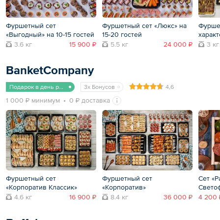
Фуршетный сет
Фуршетный сет «Люкс» на
Фурше
«Выгодный» на 10-15 гостей
15-20 гостей
характ
3.6 кг
15 900 ₽
5.5 кг
24 000 ₽
3 кг
BanketCompany
Подарок в день рождения
3x Бонусов
4,6
1 000 ₽ минимум
0 ₽ доставка
Фуршетный сет
Фуршетный сет
Сет «P
«Корпоратив Классик»
«Корпоратив»
Свето
4.6 кг
16 900 ₽
8.4 кг
36 000 ₽
4 200 