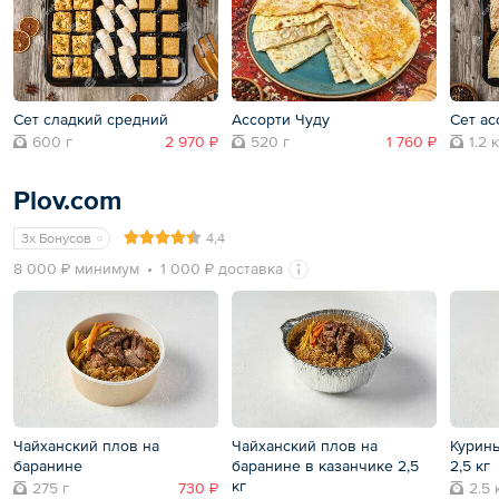
Сет сладкий средний
Ассорти Чуду
Сет ас
600 г
2 970 ₽
520 г
1 760 ₽
1.2 
Plov.com
3x Бонусов
4,4
8 000 ₽ минимум
1 000 ₽ доставка
Чайханский плов на
Чайханский плов на
Курины
баранине
баранине в казанчике 2,5
2,5 кг
кг
275 г
730 ₽
2.5 