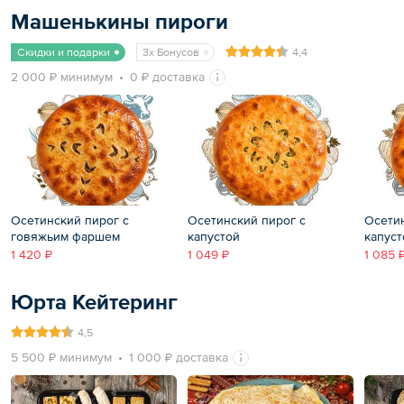
Машенькины пироги
Скидки и подарки
3x Бонусов
4,4
2 000 ₽ минимум
0 ₽ доставка
Осетинский пирог с
Осетинский пирог с
Осетин
говяжьим фаршем
капустой
капуст
1 420 ₽
1 049 ₽
1 085 
Юрта Кейтеринг
4,5
5 500 ₽ минимум
1 000 ₽ доставка