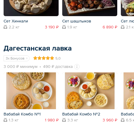
Сет Хинкали
Сет шашлыков
Сет л
2.2 кг
3 190 ₽
1.9 кг
6 890 ₽
2.1 к
Дагестанская лавка
3x Бонусов
5,0
3 000 ₽ минимум
490 ₽ доставка
Вабабай Комбо №1
Вабабай Комбо №2
Вабаб
1.3 кг
1 980 ₽
3.3 кг
3 960 ₽
6.5 