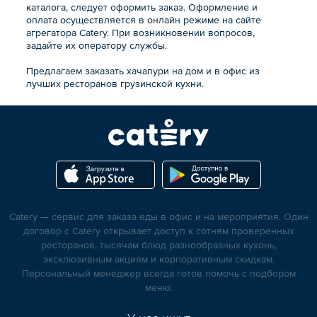
каталога, следует оформить заказ. Оформление и
оплата осуществляется в онлайн режиме на сайте
агрегатора Catery. При возникновении вопросов,
задайте их оператору службы.
Предлагаем заказать хачапури на дом и в офис из
лучших ресторанов грузинской кухни.
Catery — сервис для заказа еды в офис и на мероприятия. Один
договор с Catery открывает доступ к сотням проверенных
ресторанов, тысячам блюд разнообразных кухонь,
эксклюзивным акциям и корпоративным скидкам.
Персональный менеджер всегда готов помочь с подбором
меню.