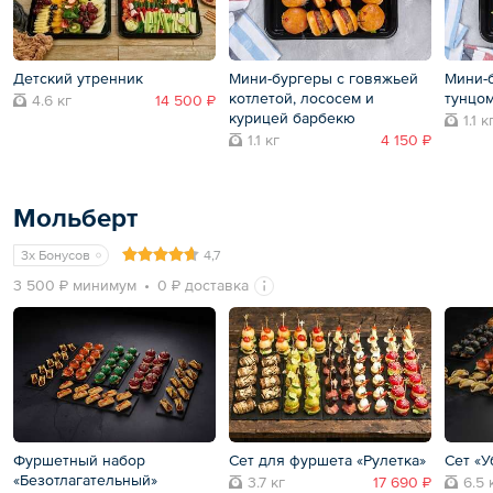
Детский утренник
Мини-бургеры с говяжьей
Мини-б
котлетой, лососем и
тунцо
4.6 кг
14 500 ₽
курицей барбекю
1.1 к
1.1 кг
4 150 ₽
Мольберт
3x Бонусов
4,7
3 500 ₽ минимум
0 ₽ доставка
Фуршетный набор
Сет для фуршета «Рулетка»
Сет «
«Безотлагательный»
3.7 кг
17 690 ₽
6.5 