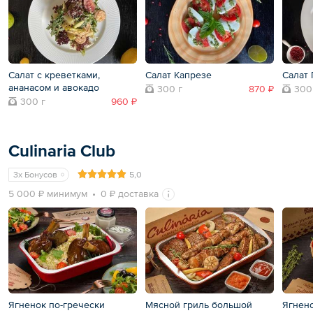
Салат с креветками,
Салат Капрезе
Салат 
ананасом и авокадо
300 г
870 ₽
300
300 г
960 ₽
Culinaria Club
3x Бонусов
5,0
5 000 ₽ минимум
0 ₽ доставка
Ягненок по-гречески
Мясной гриль большой
Ягнен