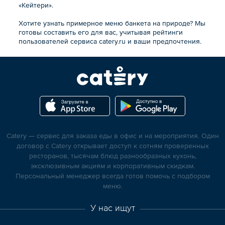
«Кейтери».
Хотите узнать примерное меню банкета на природе? Мы
готовы составить его для вас, учитывая рейтинги
пользователей сервиса catery.ru и ваши предпочтения.
Catery — сервис для заказа еды в офис и на мероприятия. Один
договор с Catery открывает доступ к сотням проверенных
ресторанов, тысячам блюд разнообразных кухонь,
эксклюзивным акциям и корпоративным скидкам.
Персональный менеджер всегда готов помочь с подбором
меню.
У нас ищут