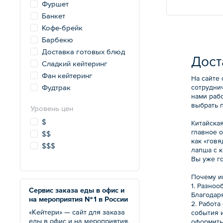
Фуршет
Банкет
Кофе-брейк
Барбекю
Доставка готовых блюд
Дост
Сладкий кейтеринг
Фан кейтеринг
На сайте 
сотрудни
Фудтрак
нами раб
выбрать 
Уровень цен
$
Китайска
главное 
$$
как «говя
$$$
лапша с 
Вы уже г
Почему и
1. Разноо
Сервис заказа еды в офис и
Благодаря
на мероприятия № 1 в России
2. Работ
«Кейтери» — сайт для заказа
события и
еды в офис и на мероприятия.
оформить 