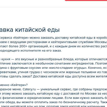
авка китайской еды
сервиса «Кейтери» можно заказать доставку китайской еды в короб
чаем с ведущими ресторанами и кейтеринговыми службами Москвы,
отают более 200+ организаций, и с каждым днем их количество рас
подходящего исполнителя на его заказ.
я кухня — это вкусные и разнообразные блюда, которые отличаются
отличие заключается в необычном сочетании ингредиентов. Поэтому
дина с фруктовым соусом» или «кисло-сладкие огурцы». Конечно, е
креветками, утиная грудка с чесноком или жареные пельмени из го
отовы сделать заказ? Доставка китайской еды доступна всем жител
менно «Кейтери»?
бразное меню. Catery.ru — уникальный сервис, где собраны предло
 этому можно заказать китайскую еду с доставкой по Москве за нес
а с физическими и юридическими лицами. Если вам нужно заказать
ли обеда, вы можете оплатить заказ по безналичному расчету. Так
заказ китайской еды на дом, оплатив заказ картой или наличными.