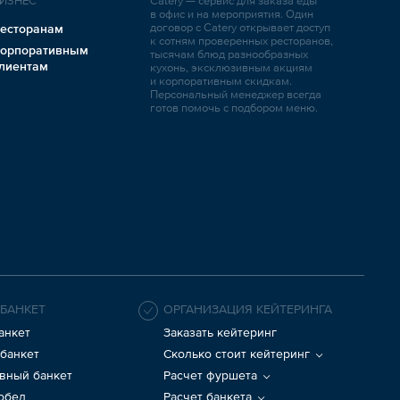
ИЗНЕС
Catery — сервис для заказа еды
в офис и на мероприятия. Один
договор с Catery открывает доступ
есторанам
к сотням проверенных ресторанов,
орпоративным
тысячам блюд разнообразных
лиентам
кухонь, эксклюзивным акциям
и корпоративным скидкам.
Персональный менеджер всегда
готов помочь с подбором меню.
 БАНКЕТ
ОРГАНИЗАЦИЯ КЕЙТЕРИНГА
анкет
Заказать кейтеринг
банкет
Сколько стоит кейтеринг
вный банкет
Расчет фуршета
 обед
Расчет банкета