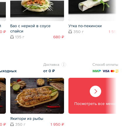
й
Бао с неркой в соусе
Утка по-пекински
спайси
0 ₽
350 г
1 550 ₽
135 г
680 ₽
Доставка
Способ оплаты
выходных
от 0 ₽
Посмотреть все меню
Якитори из рыбы
50 ₽
350 г
1 950 ₽