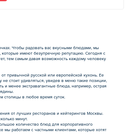
очках. Чтобы радовать вас вкусными блюдами, мы
 которые имеют безупречную репутацию. Сегодня с
тет, тем самым давая возможность каждому человеку
 от привычной русской или европейской кухонь. Ее
 не стоит удивляться, увидев в меню такие позиции,
сть и менее экстравагантные блюда, например, острая
вядины.
ям столицы в любое время суток.
жения от лучших ресторанов и кейтерингов Москвы.
колько минут.
 большое количество блюд для корпоративного
же мы работаем с частными клиентами, которые хотят