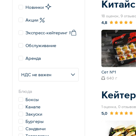
Китайс
Новинки
18 оценок, 9 отзыв
Акции
4,8
Экспресс-кейтеринг
Обслуживание
Аренда
Сет №1
НДС не важен
640 г
Блюда
Кейтер
Боксы
Канапе
1 оценка, 0 отзывов
5,0
Закуски
Бургеры
Сэндвичи
Тарталетки