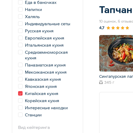
Еда в баночках
Тапчан
Напитки
Халяль
10 оценок, 6 отзыв
Индивидуальные сеты
4,7
Русская кухня
Европейская кухня
Итальянская кухня
Средиземноморская
кухня
Паназиатская кухня
Мексиканская кухня
Сингапурская ла
Кавказская кухня
345 г
Японская кухня
Китайская кухня
Корейская кухня
Интересные находки
Станции
Вид кейтеринга