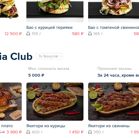
Бао с курицей терияки
Бао с томленой свинино
12 500 ₽
155 г
580 ₽
165 г
58
ia Club
3x Бонусов
Мин. стоимость заказа
Принимает заказы
5 000 ₽
За 24 часа, кроме 
 плато
Якитори из курицы
Якитори из свинины
3 990 ₽
400 г
1 450 ₽
350 г
1 5
0 ₽