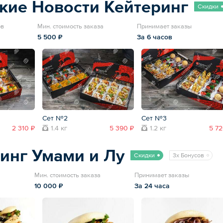
кие Новости Кейтеринг
Скидки
ов
Мин. стоимость заказа
Принимает заказы
5 500 ₽
За 6 часов
Сет №2
Сет №3
2 310 ₽
1.4 кг
5 390 ₽
1.2 кг
5 72
инг Умами и Лу
Скидки
3x Бонусов
Мин. стоимость заказа
Принимает заказы
10 000 ₽
За 24 часа