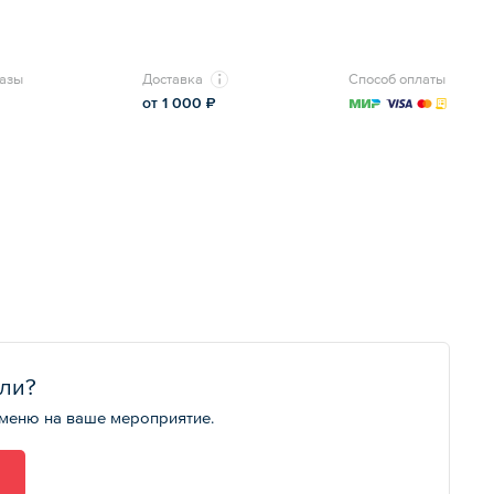
азы
Доставка
Способ оплаты
от 1 000 ₽
али?
 меню на ваше мероприятие.