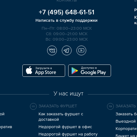
КОНТАКТЫ
Б
Р
+7 (495)
648-61-51
К
Написать в службу поддержки
к
Пн–Пт: 08:00–23:00 МСК
Сб: 09:00–21:00 МСК
Вс: 09:00–23:00 МСК
У нас ищут
ЗАКАЗАТЬ ФУРШЕТ
ЗАКАЗАТЬ
ой
Как заказать фуршет с
Заказать б
доставкой
Выездной 
оратив
Недорогой фуршет в офис
Корпорати
Недорогой фуршет на работу
Банкет на