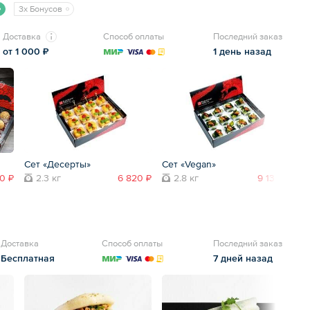
3x Бонусов
Доставка
Способ оплаты
Последний заказ
от 1 000 ₽
1 день назад
Сет «Десерты»
Сет «Vegan»
Се
0 ₽
2.3 кг
6 820 ₽
2.8 кг
9 130 ₽
Доставка
Способ оплаты
Последний заказ
Бесплатная
7 дней назад