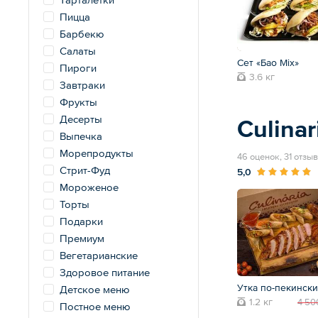
Пицца
Барбекю
Салаты
Сет «Бао Mix»
Пироги
3.6 кг
Завтраки
Фрукты
Десерты
Culinar
Выпечка
Морепродукты
46 оценок, 31 отзыв
Стрит-Фуд
5,0
Мороженое
Торты
Подарки
Премиум
Вегетарианские
Здоровое питание
Утка по-пекински
Детское меню
1.2 кг
4 50
Постное меню