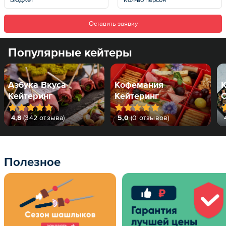
Оставить заявку
Популярные кейтеры
Азбука Вкуса
Кофемания
К
Кейтеринг
Кейтеринг
C
4,8
(
342 отзыва
)
5,0
(
0 отзывов
)
Полезное