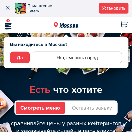
Приложение
Установить
Catery
Москва
Вы находитесь в Москве?
Да
Нет, сменить город
Есть
что хотите
Смотреть меню
Оставить заявку
сравнивайте цены у разных кейтерингов
и заказывайте онлайн в пару кликов