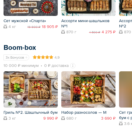
Сет мужской «Спарта»
Ассорти мини-шашлыков
Ассор
№1
№2
4 кг
18 905 ₽
19 900 ₽
870 г
4 275 ₽
870
4 500 ₽
Boom-box
3x Бонусов
4,9
10 000 ₽ минимум
0 ₽ доставка
Гриль №2. Шашлычный бум
Набор разносолов — M
Сет г
бум с 
3 кг
9 990 ₽
680 г
3 690 ₽
3.6 