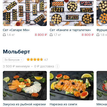
Сет «Canape Mix»
Сет «Канапе и тарталетки»
Фурше
1.4 кг
8 800 ₽
1.7 кг
8 800 ₽
1.8 
Мольберт
3x Бонусов
4,7
3 500 ₽ минимум
0 ₽ доставка
Закуска из рыбной нарезки
Нарезка из семги
Мясна