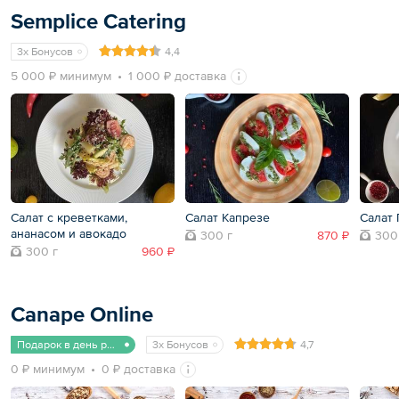
Semplice Catering
3x Бонусов
4,4
5 000 ₽ минимум
1 000 ₽ доставка
Салат с креветками,
Салат Капрезе
Салат 
ананасом и авокадо
300 г
870 ₽
300
300 г
960 ₽
Canape Online
Подарок в день рождения
3x Бонусов
4,7
0 ₽ минимум
0 ₽ доставка