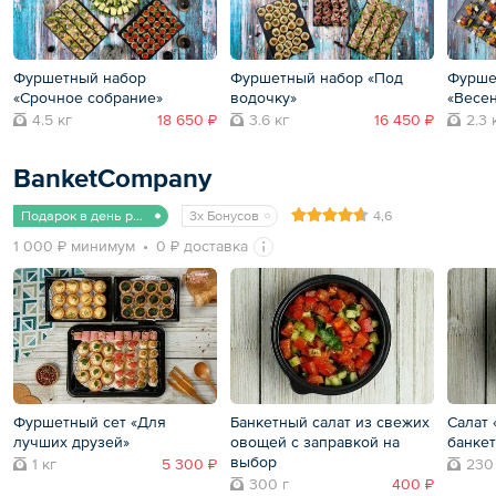
Фуршетный набор
Фуршетный набор «Под
Фурше
«Срочное собрание»
водочку»
«Весе
4.5 кг
18 650 ₽
3.6 кг
16 450 ₽
2.3 
BanketCompany
Подарок в день рождения
3x Бонусов
4,6
1 000 ₽ минимум
0 ₽ доставка
Фуршетный сет «Для
Банкетный салат из свежих
Салат 
лучших друзей»
овощей с заправкой на
банке
выбор
1 кг
5 300 ₽
230
300 г
400 ₽