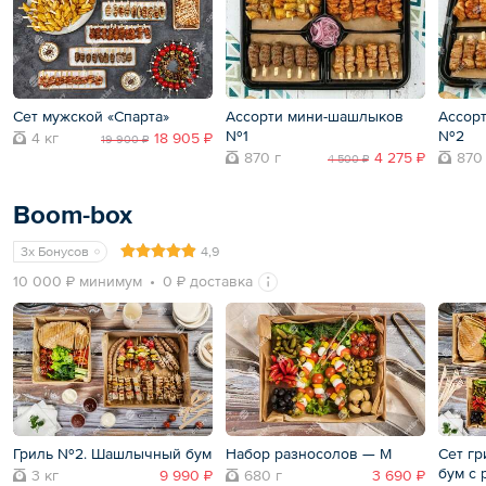
Сет мужской «Спарта»
Ассорти мини-шашлыков
Ассор
№1
№2
4 кг
18 905 ₽
19 900 ₽
870 г
4 275 ₽
870
4 500 ₽
Boom-box
3x Бонусов
4,9
10 000 ₽ минимум
0 ₽ доставка
Гриль №2. Шашлычный бум
Набор разносолов — M
Сет г
бум с 
3 кг
9 990 ₽
680 г
3 690 ₽