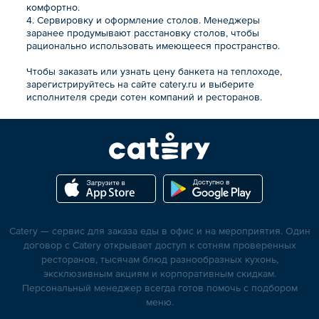
комфортно.
4. Сервировку и оформление столов. Менеджеры
заранее продумывают расстановку столов, чтобы
рационально использовать имеющееся пространство.
Чтобы заказать или узнать цену банкета на теплоходе,
зарегистрируйтесь на сайте catery.ru и выберите
исполнителя среди сотен компаний и ресторанов.
Catery — сервис для заказа еды в офис и на мероприятия. Один
договор с Catery открывает доступ к сотням проверенных
ресторанов, тысячам блюд разнообразных кухонь,
эксклюзивным акциям и корпоративным скидкам.
Персональный менеджер всегда готов помочь с подбором
меню.