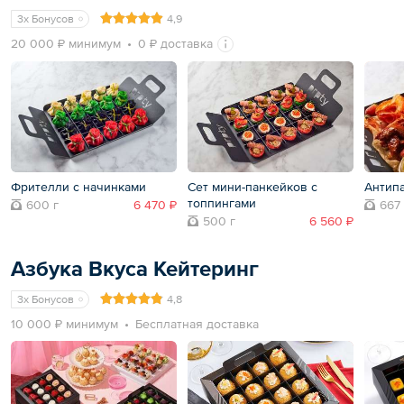
3x Бонусов
4,9
20 000 ₽ минимум
0 ₽ доставка
Фрителли с начинками
Сет мини-панкейков с
Антипа
топпингами
600 г
6 470 ₽
667 
500 г
6 560 ₽
Азбука Вкуса Кейтеринг
3x Бонусов
4,8
10 000 ₽ минимум
Бесплатная доставка