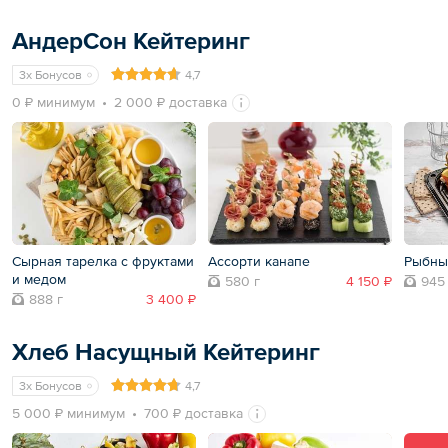
АндерСон Кейтеринг
3x Бонусов
4,7
0 ₽ минимум
2 000 ₽ доставка
Сырная тарелка с фруктами
Ассорти канапе
Рыбны
и медом
580 г
4 150 ₽
945
888 г
3 400 ₽
Хлеб Насущный Кейтеринг
3x Бонусов
4,7
5 000 ₽ минимум
700 ₽ доставка