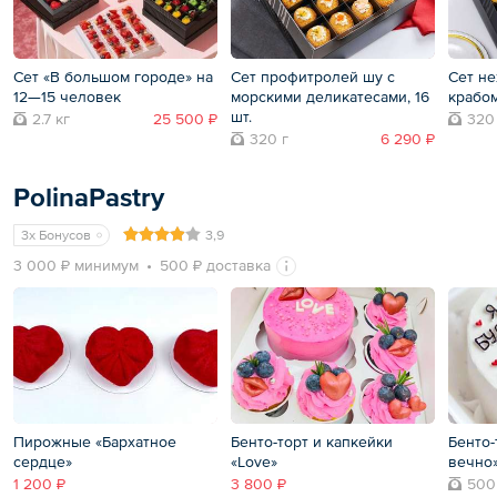
Сет «В большом городе» на
Сет профитролей шу с
Сет не
12—15 человек
морскими деликатесами, 16
крабом
шт.
2.7 кг
25 500 ₽
320
320 г
6 290 ₽
PolinaPastry
3x Бонусов
3,9
3 000 ₽ минимум
500 ₽ доставка
Пирожные «Бархатное
Бенто-торт и капкейки
Бенто-
сердце»
«Love»
вечно
1 200 ₽
3 800 ₽
500