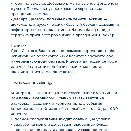
• Горячие закуски. Добавьте в меню сырное фондю или
жульен. Блюда станут прекрасным украшением
праздничного стола.
• Десерт. Десерты должны быть тематическими —
шоколадный мусс, чизкейк «Красный бархат», домашний
зефир, пряничные валентинки. Форма блюд в виде
сердечка привнесет романтику в праздничный вечер.
Напитки.
День Святого Валентина невозможно представить без
напитков. Из безалкогольных напитков закажите сок,
минеральную воду без газа. К десертам подается кофе
или чай. Если хотите добавить оригинальности,
включите в меню розовое какао.
Что входит в catering.
Кейтеринг — это выездное обслуживание с частичным
или полным сервисом. Обычно заказывается на
знаковые праздники и корпоративные события.
Количество гостей может быть любым — от 10 до 1 000
человек.
В полное обслуживание входят следующие услуги:
• разработка меню и дегустация выбранных блюд;
• приготовление еды и доставка в указанное место;