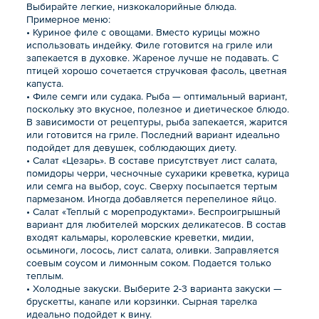
Выбирайте легкие, низкокалорийные блюда.
Примерное меню:
• Куриное филе с овощами. Вместо курицы можно
использовать индейку. Филе готовится на гриле или
запекается в духовке. Жареное лучше не подавать. С
птицей хорошо сочетается стручковая фасоль, цветная
капуста.
• Филе семги или судака. Рыба — оптимальный вариант,
поскольку это вкусное, полезное и диетическое блюдо.
В зависимости от рецептуры, рыба запекается, жарится
или готовится на гриле. Последний вариант идеально
подойдет для девушек, соблюдающих диету.
• Салат «Цезарь». В составе присутствует лист салата,
помидоры черри, чесночные сухарики креветка, курица
или семга на выбор, соус. Сверху посыпается тертым
пармезаном. Иногда добавляется перепелиное яйцо.
• Салат «Теплый с морепродуктами». Беспроигрышный
вариант для любителей морских деликатесов. В состав
входят кальмары, королевские креветки, мидии,
осьминоги, лосось, лист салата, оливки. Заправляется
соевым соусом и лимонным соком. Подается только
теплым.
• Холодные закуски. Выберите 2-3 варианта закуски —
брускетты, канапе или корзинки. Сырная тарелка
идеально подойдет к вину.