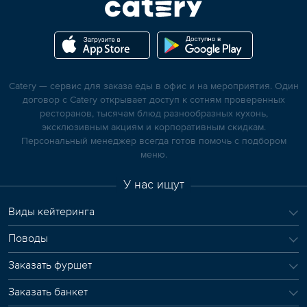
Catery — сервис для заказа еды в офис и на мероприятия. Один
договор с Catery открывает доступ к сотням проверенных
ресторанов, тысячам блюд разнообразных кухонь,
эксклюзивным акциям и корпоративным скидкам.
Персональный менеджер всегда готов помочь с подбором
меню.
У нас ищут
Виды кейтеринга
Поводы
Заказать фуршет
Заказать банкет