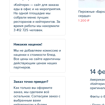
«Кейтери» — сайт для заказа
еды в офис и на мероприятия.
Пирожные «Барх
На одной площадке мы
сердце»
собрали меню лучших
1 200 ₽
ресторанов и кейтерингов. За
время работы мы накормили
3 412 725 человек.
Никаких наценок!
Мы не добавляем комиссию и
наценки к стоимости блюд.
Все цены на сайте идентичны
действующим ценам наших
партнеров.
14 ф
Американ
Заказ точно приедет?
«Кейтери»
Как только вы оформите
оригинал
заказ, мы сделаем всё
остальное. Согласуем заказ с
Факты о б
выбранным вами
кейтерингом и будем
• Первый 