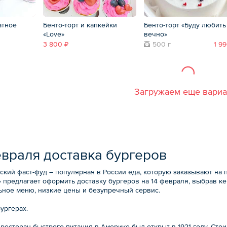
атное
Бенто-торт и капкейки
Бенто-торт «Буду любить
«Love»
вечно»
3 800 ₽
500 г
1 9
Загружаем еще вари
евраля доставка бургеров
ский фаст-фуд – популярная в России еда, которую заказывают на 
 предлагает оформить доставку бургеров на 14 февраля, выбрав ке
ьное меню, низкие цены и безупречный сервис.
ургерах.
ресторан быстрого питания в Америке был открыт в 1921 году. Стои