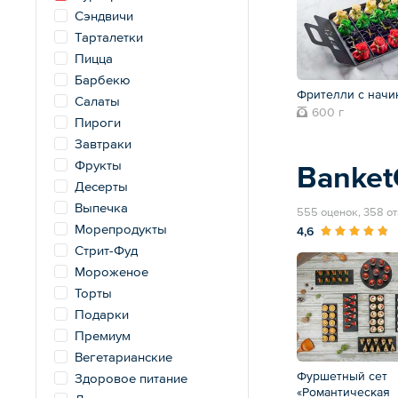
Сэндвичи
Тарталетки
Пицца
Барбекю
Фрителли с начи
Салаты
600 г
Пироги
Завтраки
Фрукты
Banke
Десерты
Выпечка
555 оценок, 358 о
Морепродукты
4,6
Стрит-Фуд
Мороженое
Торты
Подарки
Премиум
Вегетарианские
Фуршетный сет
Здоровое питание
«Романтическая