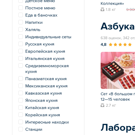
Детское меню
Коллекция»
Постное меню
1.8 кг
9 90
Еда в баночках
Напитки
Азбука
Халяль
Индивидуальные сеты
638 оценок, 342 о
Русская кухня
4,8
Европейская кухня
Итальянская кухня
Средиземноморская
кухня
Паназиатская кухня
Мексиканская кухня
Кавказская кухня
Сет «В большом 
12—15 человек
Японская кухня
2.7 кг
Китайская кухня
Корейская кухня
Интересные находки
Лабора
Станции