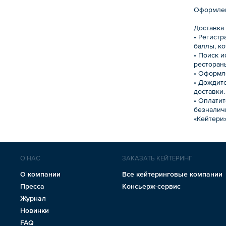
Оформлен
Доставка
• Регист
баллы, ко
• Поиск 
рестораны
• Оформл
• Дождит
доставки.
• Оплатит
безналич
«Кейтери
О НАС
ЗАКАЗАТЬ КЕЙТЕРИНГ
О компании
Все кейтеринговые компании
Пресса
Консьерж-сервис
Журнал
Новинки
FAQ