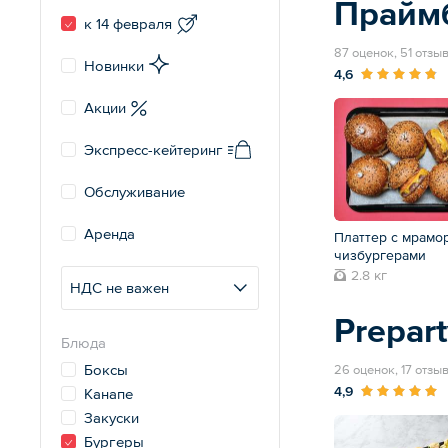
Прайм
к 14 февраля
87 оценок, 51 отзы
Новинки
4,6
Акции
Экспресс-кейтеринг
Обслуживание
Аренда
Платтер с мрамо
чизбургерами
2.8 кг
НДС не важен
Prepart
Блюда
Боксы
26 оценок, 17 отзы
4,9
Канапе
Закуски
Бургеры