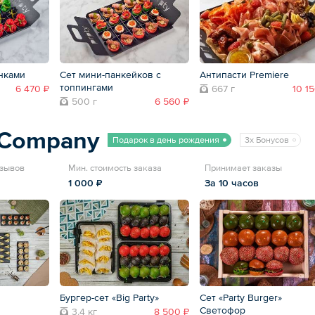
нками
Сет мини-панкейков с
Антипасти Premiere
топпингами
6 470 ₽
667 г
10 1
500 г
6 560 ₽
tCompany
Подарок в день рождения
3x Бонусов
тзывов
Мин. стоимость заказа
Принимает заказы
1 000 ₽
За 10 часов
Бургер-сет «Big Party»
Сет «Party Burger»
Светофор
3.4 кг
8 500 ₽