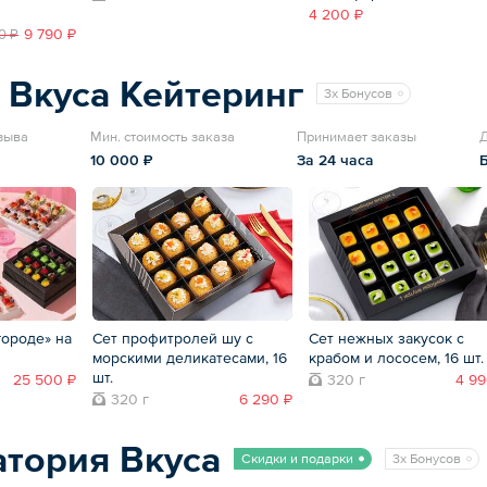
4 200 ₽
9 790 ₽
0 ₽
 Вкуса Кейтеринг
3x Бонусов
тзыва
Мин. стоимость заказа
Принимает заказы
Д
10 000 ₽
За 24 часа
городе» на
Сет профитролей шу с
Сет нежных закусок с
морскими деликатесами, 16
крабом и лососем, 16 шт.
шт.
25 500 ₽
320 г
4 99
320 г
6 290 ₽
тория Вкуса
Скидки и подарки
3x Бонусов