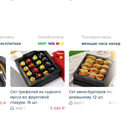
оставка
Способ оплаты
Последний заказ
Бесплатная
меньше часа назад
Сет трюфелей из сырного
Сет мини-бургеров по-
На
мусса во фруктовой
домашнему, 12 шт.
сю
глазури, 16 шт.
0 ₽
840 г
4 790 ₽
448 г
5 390 ₽