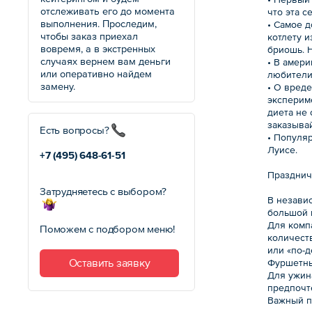
отслеживать его до момента
что эта с
выполнения. Проследим,
• Самое д
чтобы заказ приехал
котлету 
вовремя, а в экстренных
бриошь. Н
случаях вернем вам деньги
• В амер
или оперативно найдем
любители 
замену.
• О вред
экспериме
диета не 
заказывай
Есть вопросы?
• Популя
Луисе.
+7 (495)
648-61-51
Празднич
Затрудняетесь с выбором?
В независ
большой к
Для комп
Поможем с подбором меню!
количест
или «по-д
Оставить заявку
Фуршетные
Для ужин
предпочт
Важный п