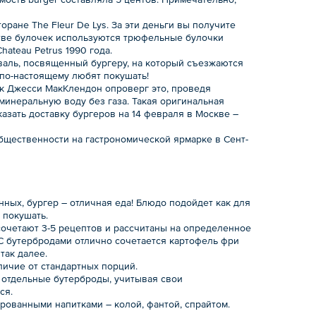
оране The Fleur De Lys. За эти деньги вы получите
стве булочек используются трюфельные булочки
ateau Petrus 1990 года.
валь, посвященный бургеру, на который съезжаются
е по-настоящему любят покушать!
мик Джесси МакКлендон опроверг это, проведя
минеральную воду без газа. Такая оригинальная
казать доставку бургеров на 14 февраля в Москве –
общественности на гастрономической ярмарке в Сент-
нных, бургер – отличная еда! Блюдо подойдет как для
 покушать.
сочетают 3-5 рецептов и рассчитаны на определенное
 С бутербродами отлично сочетается картофель фри
так далее.
личие от стандартных порций.
 отдельные бутерброды, учитывая свои
ся.
рованными напитками – колой, фантой, спрайтом.