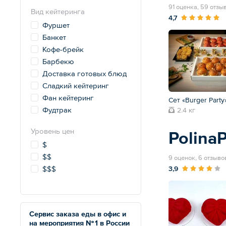
91 оценка, 59 отзы
Вид кейтеринга
4,7
Фуршет
Банкет
Кофе-брейк
Барбекю
Доставка готовых блюд
Сладкий кейтеринг
Фан кейтеринг
Сет «Burger Part
Фудтрак
2.4 кг
Уровень цен
PolinaP
$
$$
9 оценок, 6 отзыво
3,9
$$$
Сервис заказа еды в офис и
на мероприятия № 1 в России