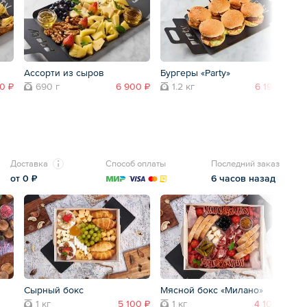
Ассорти из сыров
Бургеры «Party»
Се
50 ₽
690 г
6 900 ₽
1.2 кг
6 190 ₽
Доставка
Способ оплаты
Последний заказ
от 0 ₽
6 часов назад
Сырный бокс
Мясной бокс «Милано»
С
1 кг
5 100 ₽
1 кг
4 100 ₽