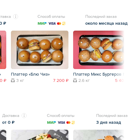
ставка
Способ оплаты
Последний заказ
 0 ₽
около месяца назад
»
Платтер «Блю Чиз»
Платтер Микс Бургеров №1
П
0 ₽
3 кг
7 200 ₽
2.6 кг
5 400 ₽
Доставка
Способ оплаты
Последний заказ
от 0 ₽
3 дня назад