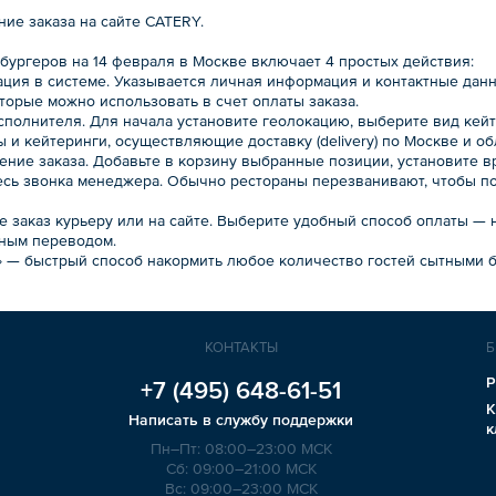
ие заказа на сайте CATERY.
 бургеров на 14 февраля в Москве включает 4 простых действия:
рация в системе. Указывается личная информация и контактные да
торые можно использовать в счет оплаты заказа.
исполнителя. Для начала установите геолокацию, выберите вид ке
 и кейтеринги, осуществляющие доставку (delivery) по Москве и об
ение заказа. Добавьте в корзину выбранные позиции, установите в
есь звонка менеджера. Обычно рестораны перезванивают, чтобы п
е заказ курьеру или на сайте. Выберите удобный способ оплаты — 
ным переводом.
» — быстрый способ накормить любое количество гостей сытными б
КОНТАКТЫ
Б
Р
+7 (495)
648-61-51
К
Написать в службу поддержки
к
Пн–Пт: 08:00–23:00 МСК
Сб: 09:00–21:00 МСК
Вс: 09:00–23:00 МСК