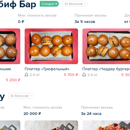
биф Бар
Скидки
3x Бонусов
в
Мин. стоимость заказа
Принимает заказы
До
0 ₽
За 5 часов
от
рными
Платтер «Трюфельный»
Платтер «Чеддер бургер
2.4 кг
5 700 ₽
2.4 кг
5 30
5 200 ₽
y
3x Бонусов
вов
Мин. стоимость заказа
Принимает заказы
20 000 ₽
За 24 часа