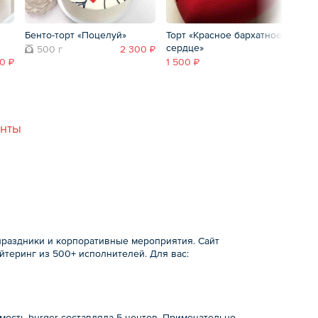
Бенто-торт «Поцелуй»
Торт «Красное бархатное
Бе
сердце»
но
500 г
2 300 ₽
90 ₽
1 500 ₽
анты
праздники и корпоративные мероприятия. Сайт
йтеринг из 500+ исполнителей. Для вас:
мость burger составляла 5 центов. Примечательно,