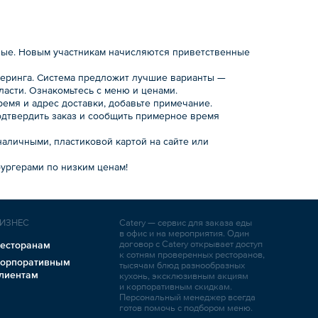
нные. Новым участникам начисляются приветственные
йтеринга. Система предложит лучшие варианты —
ласти. Ознакомьтесь с меню и ценами.
ремя и адрес доставки, добавьте примечание.
одтвердить заказ и сообщить примерное время
наличными, пластиковой картой на сайте или
ургерами по низким ценам!
ИЗНЕС
Catery — сервис для заказа еды
в офис и на мероприятия. Один
договор с Catery открывает доступ
есторанам
к сотням проверенных ресторанов,
орпоративным
тысячам блюд разнообразных
лиентам
кухонь, эксклюзивным акциям
и корпоративным скидкам.
Персональный менеджер всегда
готов помочь с подбором меню.