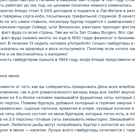
еть работает до сих пор, но ценовая политика немного изменилась.
орогое блюдо стоит 5 000 долларов и подается в Лас-Вегасе в рест
из говядины сорта кобэ, посыпанную трюфельной стружкой. В каче
о не это самое главное, поскольку бургер подается с шампанским Ch
иканском городе Сеймур, штат Висконсин, ежегодно проходит фести
фаст-фуда со всей страны. Там же есть Зал Славы Burgers. Вот, гд
е фаст-фуда сказано много, но еще в 1930 годах физиолог и биохи
нт. В течение 13 недель человек употреблял только гамбургеры и 
сказалась на здоровье и весе испытуемого. Поэтому если хотите за
те и не беспокойтесь о калориях!
рность гамбургерам пришла в 1904 году, когда блюда представили 
ное меню.
имости от того, как вы собираетесь праздновать День всех влюбле
омпании, так и для романтического вечера, ведь все любят вкусно
ании из 5 и более человек заказывайте фуршетные сеты, которые 
во персон. Помимо бургера, добавьте холодные и горячие закуски.
еревенски», сырные палочки, креветки в кляре, луковые колечки и 
 сеты обычно состоят из мини-бургеров, которые легко есть, в от
а на 2-3 персоны готовые сеты заказывать невыгодно. Заказывайте
ения. Любители рыбы могут попробовать бургер с котлетой из лосо
ункт в меню — напитки. Лучше всего гамбургеры сочетаются с гази