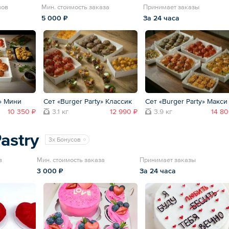
вов
Мин. стоимость заказа
Принимает заказы
5 000 ₽
За 24 часа
y» Мини
Сет «Burger Party» Классик
Сет «Burger Party» Макси
10 350 ₽
3.1 кг
12 990 ₽
3.9 кг
14 80
astry
3x Бонусов
в
Мин. стоимость заказа
Принимает заказы
3 000 ₽
За 24 часа