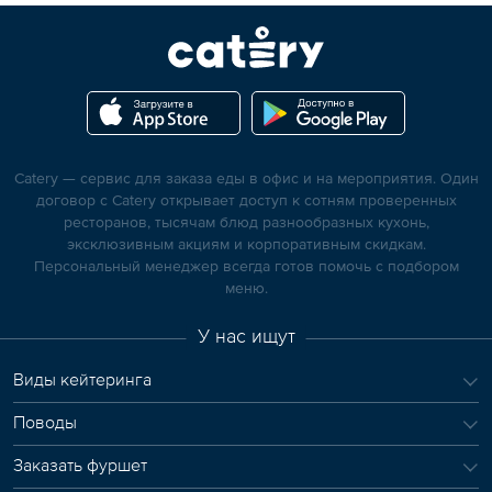
Catery — сервис для заказа еды в офис и на мероприятия. Один
договор с Catery открывает доступ к сотням проверенных
ресторанов, тысячам блюд разнообразных кухонь,
эксклюзивным акциям и корпоративным скидкам.
Персональный менеджер всегда готов помочь с подбором
меню.
У нас ищут
Виды кейтеринга
Поводы
Заказать фуршет