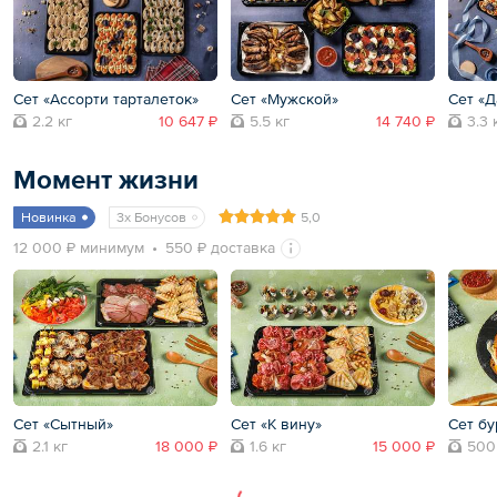
Сет «Ассорти тарталеток»
Сет «Мужской»
Сет «Д
2.2 кг
10 647 ₽
5.5 кг
14 740 ₽
3.3 
Момент жизни
Новинка
3x Бонусов
5,0
12 000 ₽ минимум
550 ₽ доставка
Сет «Сытный»
Сет «К вину»
Сет бу
2.1 кг
18 000 ₽
1.6 кг
15 000 ₽
500