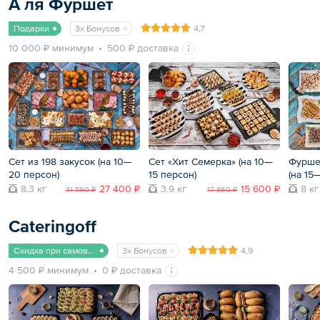
А ля Фуршет
Подарки
3x Бонусов
4,7
10 000 ₽ минимум
500 ₽ доставка
Сет из 198 закусок (на 10—
Сет «Хит Семерка» (на 10—
Фурше
20 персон)
15 персон)
(на 15
8.3 кг
27 400 ₽
3.9 кг
15 600 ₽
8 кг
31 590 ₽
17 860 ₽
Cateringoff
Скидка при самовывозе
3x Бонусов
4,9
4 500 ₽ минимум
0 ₽ доставка