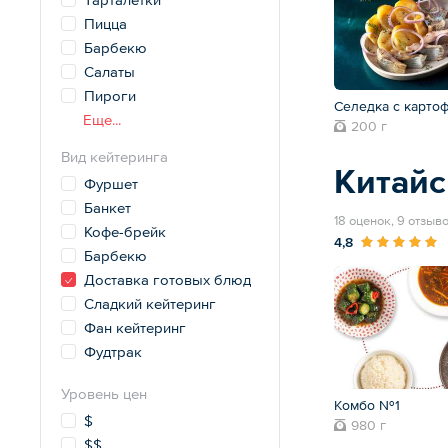
Пицца
Барбекю
Салаты
Пироги
Селедка с карто
Еще...
200 г
Вид кейтеринга
Китайс
Фуршет
Банкет
18 оценок, 9 отзыв
Кофе-брейк
4,8
Барбекю
Доставка готовых блюд
Сладкий кейтеринг
Фан кейтеринг
Фудтрак
Уровень цен
Комбо №1
$
980 г
$$