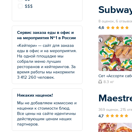
$$$
Subwa
8 оценок, 6 отзыво
4,6
Сервис заказа еды в офис и
на мероприятия № 1 в России
«Кейтери» — сайт для заказа
еды в офис и на мероприятия.
На одной площадке мы
собрали меню лучших
ресторанов и кейтерингов. За
время работы мы накормили
Сет «Ассорти саб
3 412 260 человек.
8.3 кг
Maestre
Никаких наценок!
Мы не добавляем комиссию и
наценки к стоимости блюд.
369 оценок, 215 от
Все цены на сайте идентичны
4,7
действующим ценам наших
партнеров.