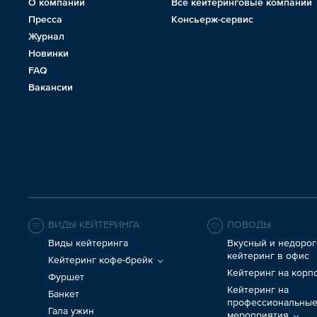
О компании
Все кейтеринговые компании
Пресса
Консьерж-сервис
Журнал
Новинки
FAQ
Вакансии
ВИДЫ КЕЙТЕРИНГА
ПОВОДЫ
Виды кейтеринга
Вкусный и недорог
кейтеринг в офис
Кейтеринг кофе-брейк
Кейтеринг на корп
Фуршет
Кейтеринг на
Банкет
профессиональны
Гала ужин
мероприятия