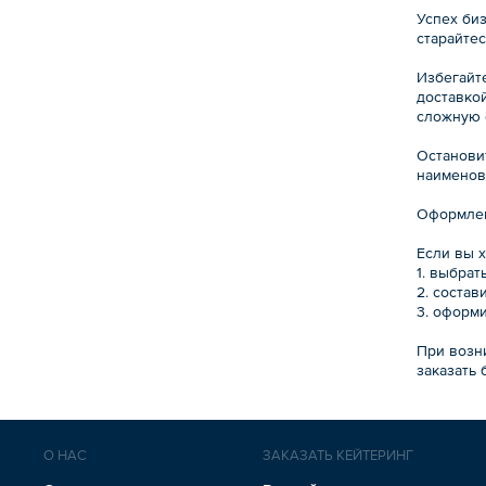
Успех биз
старайте
Избегайт
доставкой
сложную е
Останови
наименов
Оформлен
Если вы х
1. выбрат
2. соста
3. оформи
При возн
заказать 
О НАС
ЗАКАЗАТЬ КЕЙТЕРИНГ