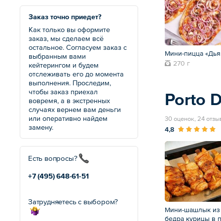
Заказ точно приедет?
Как только вы оформите
заказ, мы сделаем всё
остальное. Согласуем заказ с
Мини-пицца «Дья
выбранным вами
270 г
кейтерингом и будем
отслеживать его до момента
выполнения. Проследим,
чтобы заказ приехал
Porto D
вовремя, а в экстренных
случаях вернем вам деньги
или оперативно найдем
30 оценок, 24 отзы
замену.
4,8
Есть вопросы?
+7 (495)
648-61-51
Затрудняетесь с выбором?
Мини-шашлык из
бедра курицы в 