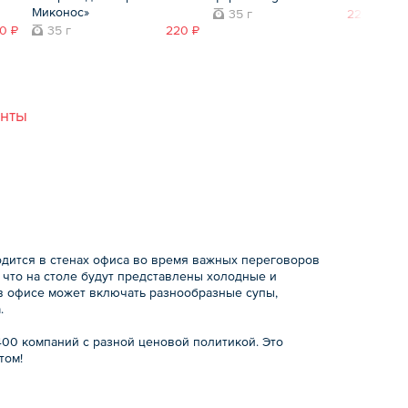
Миконос»
35 г
220 ₽
0 ₽
35 г
220 ₽
анты
дится в стенах офиса во время важных переговоров
 что на столе будут представлены холодные и
 в офисе может включать разнообразные супы,
.
400 компаний с разной ценовой политикой. Это
том!