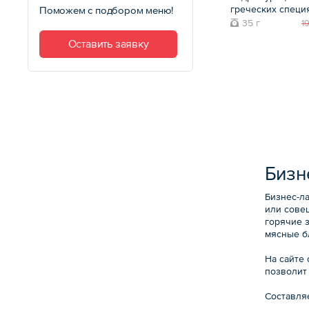
греческих специ
Поможем с подбором меню!
35 г
1
Оставить заявку
Бизн
Бизнес-л
или сове
горячие 
мясные б
На сайте
позволит
Составля