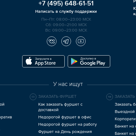
Р
+7 (495)
648-61-51
К
Написать в службу поддержки
к
Пн–Пт: 08:00–23:00 МСК
Сб: 09:00–21:00 МСК
Вс: 09:00–23:00 МСК
У нас ищут
ЗАКАЗАТЬ ФУРШЕТ
ЗАКАЗАТЬ
ой
Как заказать фуршет с
Заказать б
доставкой
Выездной 
оратив
Недорогой фуршет в офис
Корпорати
Недорогой фуршет на работу
Банкет на
е
Фуршет на День рождения
Банкет на