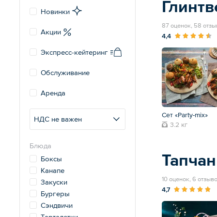
Глинтв
Новинки
87 оценок, 58 отзы
Акции
4,4
Экспресс-кейтеринг
Обслуживание
Аренда
Сет «Party-mix»
НДС не важен
3.2 кг
Блюда
Тапчан
Боксы
Канапе
10 оценок, 6 отзыв
Закуски
4,7
Бургеры
Сэндвичи
Тарталетки