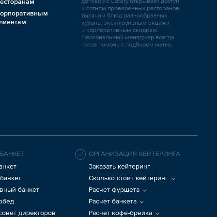
договор с Catery открывает доступ
есторанам
к сотням проверенных ресторанов,
орпоративным
тысячам блюд разнообразных
лиентам
кухонь, эксклюзивным акциям
и корпоративным скидкам.
Персональный менеджер всегда
готов помочь с подбором меню.
 БАНКЕТ
ОРГАНИЗАЦИЯ КЕЙТЕРИНГА
анкет
Заказать кейтеринг
банкет
Сколько стоит кейтеринг
вный банкет
Расчет фуршета
 обед
Расчет банкета
 совет директоров
Расчет кофе-брейка