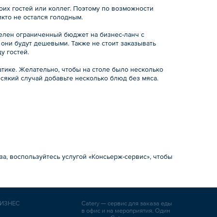
оих гостей или коллег. Поэтому по возможности
икто не остался голодным.
елен ограниченный бюджет на бизнес-ланч с
 они будут дешевыми. Также не стоит заказывать
у гостей.
атике. Желательно, чтобы на столе было несколько
сякий случай добавьте несколько блюд без мяса.
а, воспользуйтесь услугой «Консьерж-сервис», чтобы
ИЗНЕС
Catery — сервис для заказа еды
в офис и на мероприятия. Один