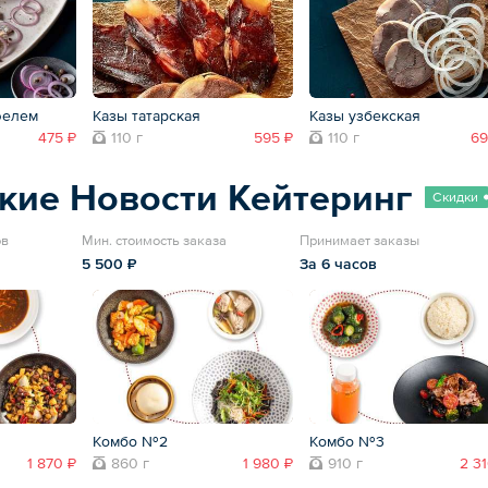
фелем
Казы татарская
Казы узбекская
475 ₽
110 г
595 ₽
110 г
69
кие Новости Кейтеринг
Скидки
ов
Мин. стоимость заказа
Принимает заказы
5 500 ₽
За 6 часов
Комбо №2
Комбо №3
1 870 ₽
860 г
1 980 ₽
910 г
2 3