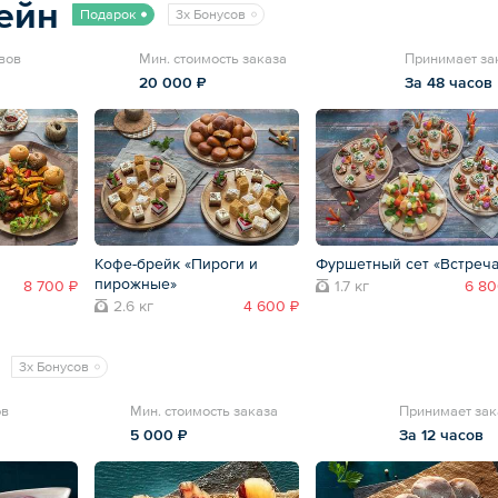
ейн
Подарок
3x Бонусов
вов
Мин. стоимость заказа
Принимает за
20 000 ₽
За 48 часов
Кофе-брейк «Пироги и
Фуршетный сет «Встреча
пирожные»
8 700 ₽
1.7 кг
6 80
2.6 кг
4 600 ₽
3x Бонусов
ов
Мин. стоимость заказа
Принимает зак
5 000 ₽
За 12 часов