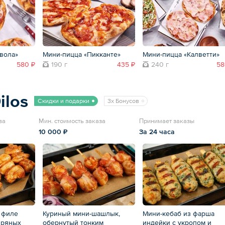
вола»
Мини-пицца «Пикканте»
Мини-пицца «Калветти»
580 ₽
190 г
435 ₽
240 г
58
ilos
Скидки и подарки
3x Бонусов
ва
Мин. стоимость заказа
Принимает заказы
10 000 ₽
За 24 часа
 филе
Куриный мини-шашлык,
Мини-кебаб из фарша
пряных
обернутый тонким
индейки с укропом и