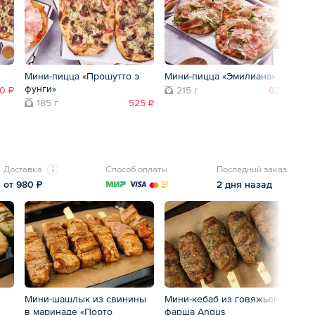
Мини-пицца «Прошутто э
Мини-пицца «Эмилиана»
Ми
фунги»
0 ₽
215 г
625 ₽
185 г
525 ₽
Доставка
Способ оплаты
Последний заказ
от 980 ₽
2 дня назад
Мини-шашлык из свинины
Мини-кебаб из говяжьего
«Д
в маринаде «Порто
фарша Angus