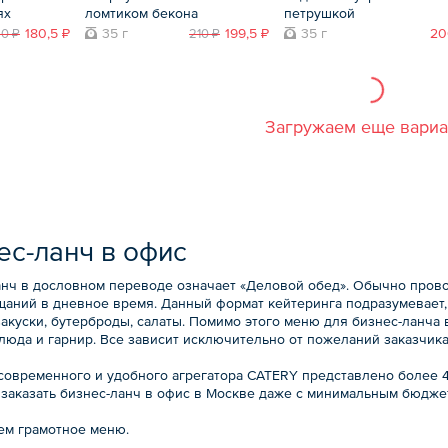
ях
ломтиком бекона
петрушкой
180,5 ₽
35 г
199,5 ₽
35 г
20
90 ₽
210 ₽
Загружаем еще вари
ес-ланч в офис
анч в дословном переводе означает «Деловой обед». Обычно прово
щаний в дневное время. Данный формат кейтеринга подразумевает,
закуски, бутерброды, салаты. Помимо этого меню для бизнес-ланча
люда и гарнир. Все зависит исключительно от пожеланий заказчика
 современного и удобного агрегатора CATERY представлено более 
 заказать бизнес-ланч в офис в Москве даже с минимальным бюдже
ем грамотное меню.