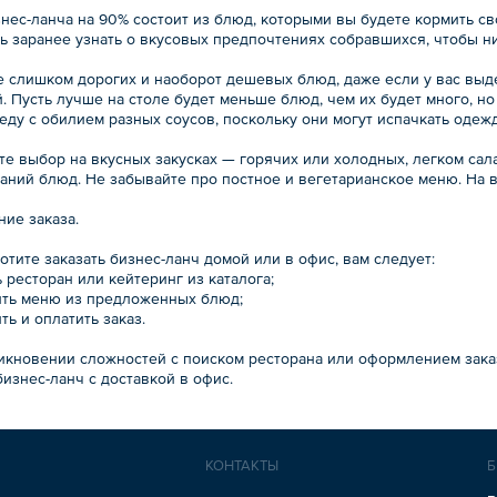
нес-ланча на 90% состоит из блюд, которыми вы будете кормить св
сь заранее узнать о вкусовых предпочтениях собравшихся, чтобы н
е слишком дорогих и наоборот дешевых блюд, даже если у вас выд
. Пусть лучше на столе будет меньше блюд, чем их будет много, но
ду с обилием разных соусов, поскольку они могут испачкать одежд
те выбор на вкусных закусках — горячих или холодных, легком сал
аний блюд. Не забывайте про постное и вегетарианское меню. На в
ие заказа.
отите заказать бизнес-ланч домой или в офис, вам следует:
ь ресторан или кейтеринг из каталога;
вить меню из предложенных блюд;
ть и оплатить заказ.
икновении сложностей с поиском ресторана или оформлением заказ
бизнес-ланч с доставкой в офис.
КОНТАКТЫ
Б