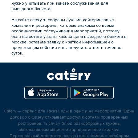
нужно учитывать при заказе обслуживания для
выездного банкета.
На сайте catery.ru собраны лучшие кейтеринговые
компании и рестораны, которые знакомы со всеми
особенностями обслуживания мероприятий, поэтому
если вы хотите узнать, какова цена выездного банкета в
Москве, оставьте заявку с краткой информацией о
предстоящем событии и вы получите ответ в течение
суток.
Catery — сервис для заказа еды в офис и на мероприятия. Один
договор с Catery открывает доступ к сотням проверенных
ресторанов, тысячам блюд разнообразных кухонь,
эксклюзивным акциям и корпоративным скидкам.
Персональный менеджер всегда готов помочь с подбором