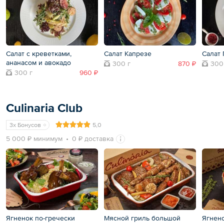
Салат с креветками,
Салат Капрезе
Салат 
ананасом и авокадо
300 г
870 ₽
300
300 г
960 ₽
Culinaria Club
3x Бонусов
5,0
5 000 ₽ минимум
0 ₽ доставка
Ягненок по-гречески
Мясной гриль большой
Ягнен