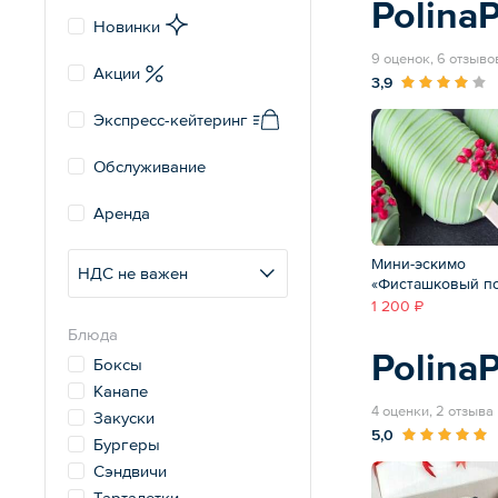
PolinaP
Новинки
9 оценок, 6 отзыво
Акции
3,9
Экспресс-кейтеринг
Обслуживание
Аренда
Мини-эскимо
НДС не важен
«Фисташковый п
1 200 ₽
Блюда
PolinaP
Боксы
Канапе
4 оценки, 2 отзыва
Закуски
5,0
Бургеры
Сэндвичи
Тарталетки