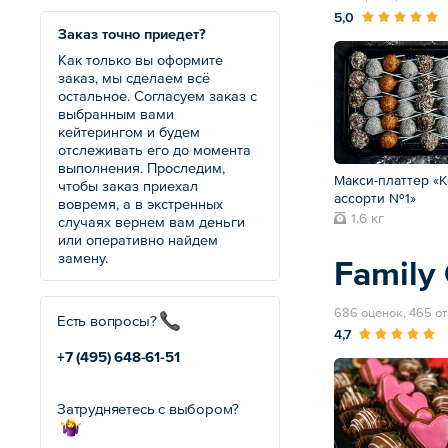
5,0
Заказ точно приедет?
Как только вы оформите
заказ, мы сделаем всё
остальное. Согласуем заказ с
выбранным вами
кейтерингом и будем
отслеживать его до момента
выполнения. Проследим,
Макси-платтер «
чтобы заказ приехал
ассорти №1»
вовремя, а в экстренных
1.6 кг
случаях вернем вам деньги
или оперативно найдем
замену.
Family 
686 оценок, 465 о
Есть вопросы?
4,7
+7 (495)
648-61-51
Затрудняетесь с выбором?