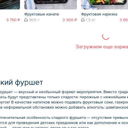
Фруктовые канапе
Фруктовая нарезка
3 750 ₽
900 г
3 300 ₽
1.5 кг
3 65
Загружаем еще вари
кий фуршет
фуршет — вкусный и необычный формат мероприятия. Вместо тради
десь будут представлены только сладости: пирожные с нежнейшим к
угое! В качестве напитков можно подавать фруктовые соки, газиро
 в неформальной обстановке можно добавить алкоголь: шампанское
отличительная особенность сладкого фуршета — отсутствие привычн
ется для проведения детских праздников или как дополнение к осн
тий — открытия выставок, премьер и так далее.