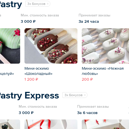
astry
3x Бонусов
в
Мин. стоимость заказа
Принимает заказы
3 000 ₽
За 24 часа
Мини-эскимо
Мини-эскимо «Нежная
оцелуй»
«Шоколадный»
любовь»
1 200 ₽
200 ₽
astry Express
3x Бонусов
Мин. стоимость заказа
Принимает заказы
3 000 ₽
За 6 часов