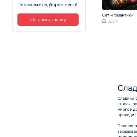
Поможем с подбором меню!
Сет «Романтик»
Оставить заявку
555 г
Слад
Сладкий 
столах, з
многое др
проходит
Главная 
заказыва
мероприя