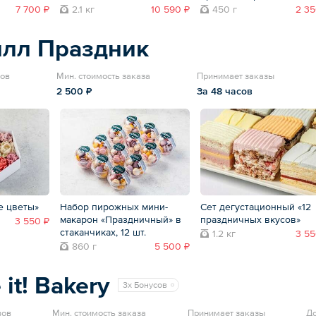
7 700 ₽
2.1 кг
10 590 ₽
450 г
2 35
илл Праздник
вов
Мин. стоимость заказа
Принимает заказы
2 500 ₽
За 48 часов
е цветы»
Набор пирожных мини-
Сет дегустационный «12
макарон «Праздничный» в
праздничных вкусов»
3 550 ₽
стаканчиках, 12 шт.
1.2 кг
3 55
860 г
5 500 ₽
it! Bakery
3x Бонусов
вов
Мин. стоимость заказа
Принимает заказы
До