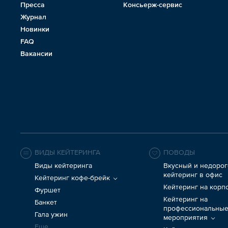
Пресса
Консьерж-сервис
Журнал
Новинки
FAQ
Вакансии
ВИДЫ КЕЙТЕРИНГА
ПОВОДЫ
Виды кейтеринга
Вкусный и недорог
кейтеринг в офис
Кейтеринг кофе-брейк
Кейтеринг на корп
Фуршет
Кейтеринг на
Банкет
профессиональны
Гала ужин
мероприятия
Еще...