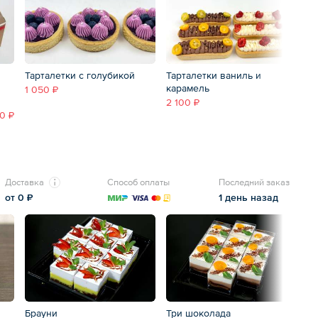
Тарталетки с голубикой
Тарталетки ваниль и
Та
карамель
к
1 050 ₽
2 100 ₽
3 
0 ₽
Доставка
Способ оплаты
Последний заказ
от 0 ₽
1 день назад
Брауни
Три шоколада