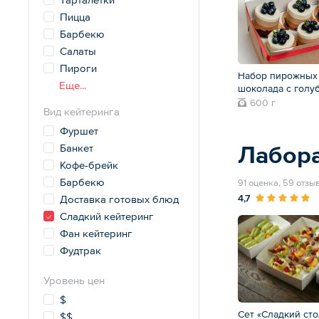
Пицца
Барбекю
Салаты
Пироги
Набор пирожных
Еще...
шоколада с голу
600 г
Вид кейтеринга
Фуршет
Лабора
Банкет
Кофе-брейк
Барбекю
91 оценка, 59 отзы
4,7
Доставка готовых блюд
Сладкий кейтеринг
Фан кейтеринг
Фудтрак
Уровень цен
$
Сет «Сладкий ст
$$