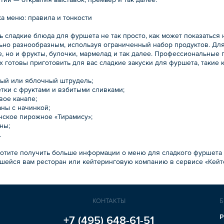
а меню: правила и тонкости
 сладкие блюда для фуршета не так просто, как может показаться 
ьно разнообразным, используя ограниченный набор продуктов. Для 
, но и фрукты, булочки, мармелад и так далее. Профессиональные 
 готовы приготовить для вас сладкие закуски для фуршета, такие к
вый или яблочный штрудель;
етки с фруктами и взбитыми сливками;
вое канапе;
аны с начинкой;
янское пирожное «Тирамису»;
ны;
.
хотите получить больше информации о меню для сладкого фуршета 
шейся вам ресторан или кейтеринговую компанию в сервисе «Кейте
КОНТАКТЫ
Б
Р
+7 (495)
648-61-51