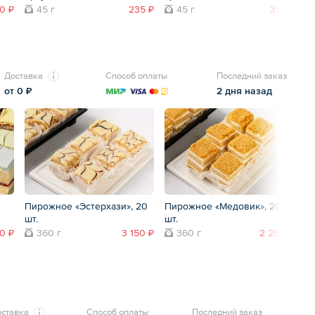
0 ₽
45 г
235 ₽
45 г
310 ₽
Доставка
Способ оплаты
Последний заказ
от 0 ₽
2 дня назад
Пирожное «Эстерхази», 20
Пирожное «Медовик», 20
Н
шт.
шт.
«П
0 ₽
360 г
3 150 ₽
360 г
2 250 ₽
ставка
Способ оплаты
Последний заказ