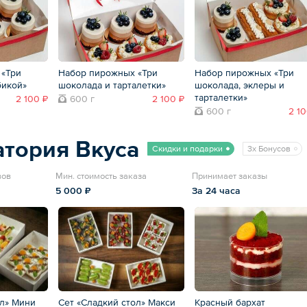
 «Три
Набор пирожных «Три
Набор пирожных «Три
бикой»
шоколада и тарталетки»
шоколада, эклеры и
тарталетки»
2 100 ₽
600 г
2 100 ₽
600 г
2 10
тория Вкуса
Скидки и подарки
3x Бонусов
вов
Мин. стоимость заказа
Принимает заказы
5 000 ₽
За 24 часа
ол» Мини
Сет «Сладкий стол» Макси
Красный бархат