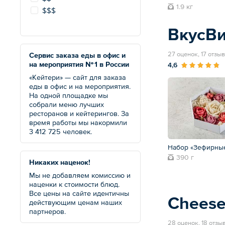
1.9 кг
$$$
ВкусВ
27 оценок, 17 отзы
Сервис заказа еды в офис и
на мероприятия № 1 в России
4,6
«Кейтери» — сайт для заказа
еды в офис и на мероприятия.
На одной площадке мы
собрали меню лучших
ресторанов и кейтерингов. За
время работы мы накормили
3 412 725 человек.
Набор «Зефирны
390 г
Никаких наценок!
Мы не добавляем комиссию и
наценки к стоимости блюд.
Все цены на сайте идентичны
Cheese 
действующим ценам наших
партнеров.
28 оценок, 18 отзы