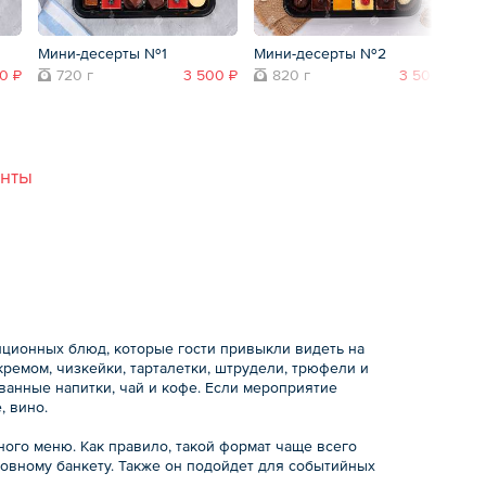
Мини-десерты №1
Мини-десерты №2
М
0 ₽
720 г
3 500 ₽
820 г
3 500 ₽
анты
ционных блюд, которые гости привыкли видеть на
ремом, чизкейки, тарталетки, штрудели, трюфели и
ванные напитки, чай и кофе. Если мероприятие
, вино.
ого меню. Как правило, такой формат чаще всего
овному банкету. Также он подойдет для событийных