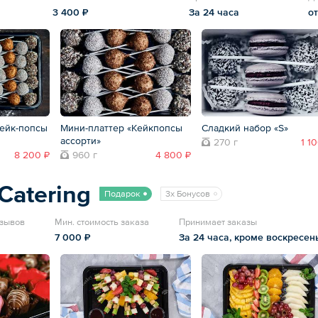
3 400 ₽
За 24 часа
от
Кейк-попсы
Мини-платтер «Кейкпопсы
Сладкий набор «S»
ассорти»
270 г
1 1
8 200 ₽
960 г
4 800 ₽
Catering
Подарок
3x Бонусов
тзывов
Мин. стоимость заказа
Принимает заказы
7 000 ₽
За 24 часа, кроме воскресен