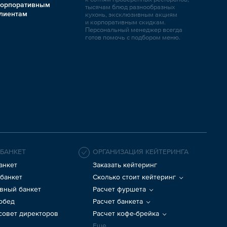
орпоративным
тысячам блюд разнообразных
лиентам
кухонь, эксклюзивным акциям
и корпоративным скидкам.
Персональный менеджер всегда
готов помочь с подбором меню.
 БАНКЕТ
ОРГАНИЗАЦИЯ КЕЙТЕРИНГА
анкет
Заказать кейтеринг
банкет
Сколько стоит кейтеринг
вный банкет
Расчет фуршета
 обед
Расчет банкета
 совет директоров
Расчет кофе-брейка
Еще...