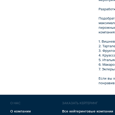
Разработк
Подобрать
максимал
пирожные
компаниях
1. Вишне
2. Тартал
3. Фрукто
4. Круасс
5. Италь
6. Макаро
7. Эклеры
Если вы 
понравив
О НАС
ЗАКАЗАТЬ КЕЙТЕРИНГ
О компании
Все кейтеринговые компании