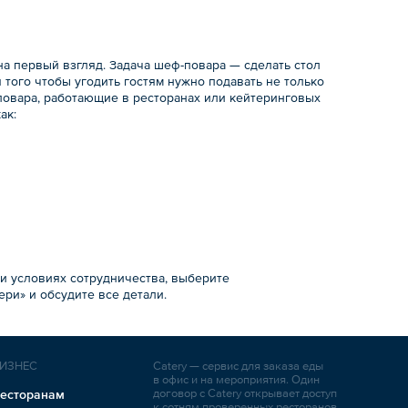
на первый взгляд. Задача шеф-повара — сделать стол
того чтобы угодить гостям нужно подавать не только
повара, работающие в ресторанах или кейтеринговых
ак:
и условиях сотрудничества, выберите
ри» и обсудите все детали.
ИЗНЕС
Catery — сервис для заказа еды
в офис и на мероприятия. Один
договор с Catery открывает доступ
есторанам
к сотням проверенных ресторанов,