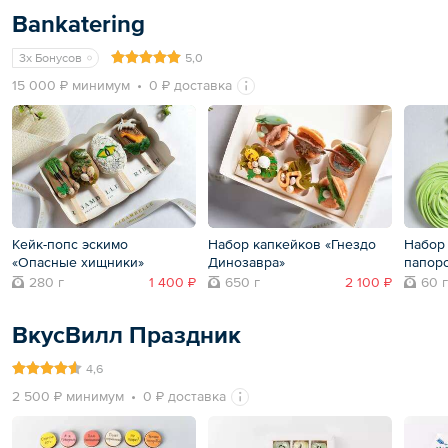
Bankatering
3x Бонусов
5,0
15 000 ₽ минимум
0 ₽ доставка
Кейк-попс эскимо
Набор капкейков «Гнездо
Набор
«Опасные хищники»
Динозавра»
папор
280 г
1 400 ₽
650 г
2 100 ₽
60 г
ВкусВилл Праздник
4,6
2 500 ₽ минимум
0 ₽ доставка