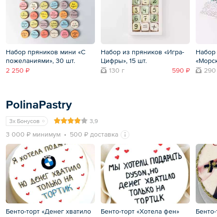
Набор пряников мини «С
Набор из пряников «Игра-
Набор
пожеланиями», 30 шт.
Цифры», 15 шт.
«Морс
2 250 ₽
130 г
590 ₽
290
PolinaPastry
3x Бонусов
3,9
3 000 ₽ минимум
500 ₽ доставка
Бенто-торт «Денег хватило
Бенто-торт «Хотела фен»
Бенто-