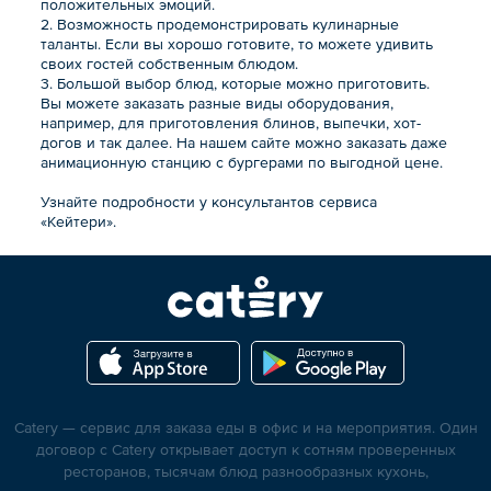
положительных эмоций.
2. Возможность продемонстрировать кулинарные
таланты. Если вы хорошо готовите, то можете удивить
своих гостей собственным блюдом.
3. Большой выбор блюд, которые можно приготовить.
Вы можете заказать разные виды оборудования,
например, для приготовления блинов, выпечки, хот-
догов и так далее. На нашем сайте можно заказать даже
анимационную станцию с бургерами по выгодной цене.
Узнайте подробности у консультантов сервиса
«Кейтери».
Catery — сервис для заказа еды в офис и на мероприятия. Один
договор с Catery открывает доступ к сотням проверенных
ресторанов, тысячам блюд разнообразных кухонь,