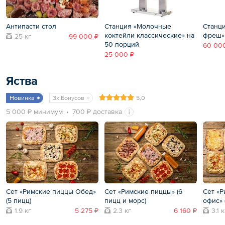
Антипасти стол
Станция «Молочные
Станц
коктейли классические» на
фреш»
25 кг
99 000 ₽
50 порций
60 00
25 000 ₽
Яства
Новинка
3x Бонусов
5,0
5 000 ₽ минимум
700 ₽ доставка
Сет «Римские пиццы Обед»
Сет «Римские пиццы» (6
Сет «Р
(5 пицц)
пицц и морс)
офис» 
1.9 кг
5 275 ₽
2.3 кг
6 160 ₽
3.1 к