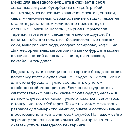
Меню для выездного фуршета включает в себя
холодные закуски: бутерброды с икрой, рыбой,
паштетом; многослойные канапе из фруктов, овощей,
сыра; мини-рулетики; фаршированные овощи. Также на
столах в достаточном количестве присутствуют
овощные и мясные нарезки, сырная и фруктовая
тарелки, тарталетки, сендвичи и многое другое. Из
напитков обычно подаются безалкогольные напитки —
соки, минеральная вода, сладкая газировка, кофе и чай.
Для неформальных мероприятий меню фуршета может
включать легкий алкоголь — вино, шампанское,
коктейль и так далее.
Подавать супы и традиционные горячие блюда не стоит,
поскольку гостям будет крайне неудобно их есть. Меню
для стола фуршета нужно составлять с учетом
особенностей мероприятия. Если вы затрудняетесь
самостоятельно решить, какие блюда будут уместны в
данном случае, а от каких нужно отказаться, свяжитесь
с консультантом «Кейтери». Также вы можете заказать
разработку примерного меню фуршета и обслуживание
в ресторане или кейтеринговой службе. На нашем сайте
зарегистрированы сотни компаний, которые готовы
оказать услуги выездного кейтеринга.