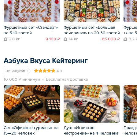
Фуршетный сет «Стандарт»
Фуршетный сет «Большая
Фурше
на 5-10 гостей
вечеринка» на 20-30 гостей
+» на 
2.8 кг
9 100 ₽
14 кг
65 000 ₽
3.2 
Азбука Вкуса Кейтеринг
3x Бонусов
4,8
10 000 ₽ минимум
Бесплатная доставка
Сет «Офисные гурманы» на
Дуэт «Игристое
Празд
15—20 человек
настроение» на 4 человека
челов