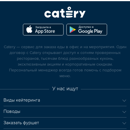
Catery — сервис для заказа еды в офис и на мероприятия. Один
договор с Catery открывает доступ к сотням проверенных
ресторанов, тысячам блюд разнообразных кухонь,
эксклюзивным акциям и корпоративным скидкам.
Персональный менеджер всегда готов помочь с подбором
меню.
У нас ищут
Виды кейтеринга
Поводы
Заказать фуршет