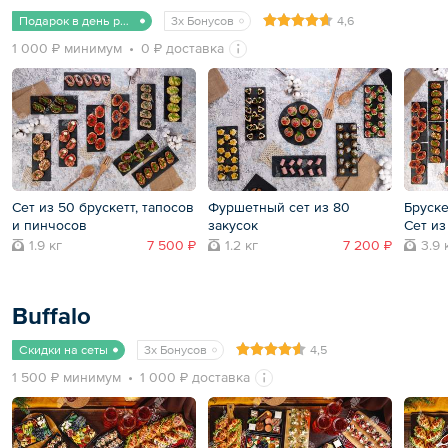
Подарок в день рождения
3x Бонусов
4,6
1 000 ₽ минимум
0 ₽ доставка
Сет из 50 брускетт, тапосов
Фуршетный сет из 80
Бруске
и пинчосов
закусок
Сет из
1.9 кг
7 500 ₽
1.2 кг
7 200 ₽
3.9 
Buffalo
Скидки на сеты
3x Бонусов
4,5
1 500 ₽ минимум
1 000 ₽ доставка