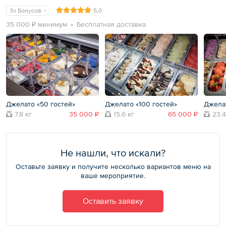
3x Бонусов
5,0
35 000 ₽ минимум
Бесплатная доставка
Джелато «50 гостей»
Джелато «100 гостей»
Джелат
7.8 кг
35 000 ₽
15.6 кг
65 000 ₽
23.4
Не нашли, что искали?
Оставьте заявку и получите несколько вариантов меню на
ваше мероприятие.
Оставить заявку