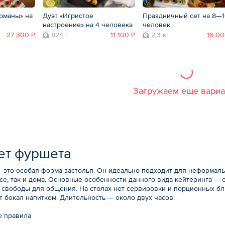
рманы» на
Дуэт «Игристое
Праздничный сет на 8—
настроение» на 4 человека
человек
27 300 ₽
824 г
11 100 ₽
2.3 кг
16 00
Загружаем еще вари
ет фуршета
 это особая форма застолья. Он идеально подходит для неформал
се, так и дома. Основные особенности данного вида кейтеринга — 
 свободы для общения. На столах нет сервировки и порционных блю
 бокал напитком. Длительность — около двух часов.
 правила