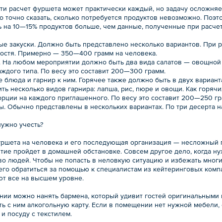
ти расчет фуршета может практически каждый, но задачу осложняет
о точно сказать, сколько потребуется продуктов невозможно. Поэт
 на 10—15% продуктов больше, чем данные, полученные при расчете
ые закуски. Должно быть представлено несколько вариантов. При р
гостя. Примерно — 350—400 грамм на человека.
ы. На любом мероприятии должно быть два вида салатов — овощной 
ждого типа. По весу это составит 200—300 грамм.
е блюда и гарнир к ним. Горячее также должно быть в двух вариан
ть несколько видов гарнира: лапша, рис, пюре и овощи. Как горяч
орции на каждого приглашенного. По весу это составит 200—250 гр
ы. Обычно представлены в нескольких вариантах. По три десерта на
нужно учесть?
уршета на человека и его последующая организация — несложный п
тие пройдет в домашней обстановке. Совсем другое дело, когда ну
во людей. Чтобы не попасть в неловкую ситуацию и избежать многи
го обратиться за помощью к специалистам из кейтеринговых компан
ют все на высшем уровне.
нии можно нанять бармена, который удивит гостей оригинальными 
ь с ним алкогольную карту. Если в помещении нет нужной мебели, 
 и посуду с текстилем.