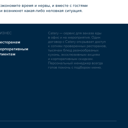
экономите время и нервы, и вместе с гостями
ли возникнет какая-либо неловкая ситуация.
ИЗНЕС
Catery — сервис для заказа еды
в офис и на мероприятия. Один
договор с Catery открывает доступ
есторанам
к сотням проверенных ресторанов,
орпоративным
тысячам блюд разнообразных
лиентам
кухонь, эксклюзивным акциям
и корпоративным скидкам.
Персональный менеджер всегда
готов помочь с подбором меню.