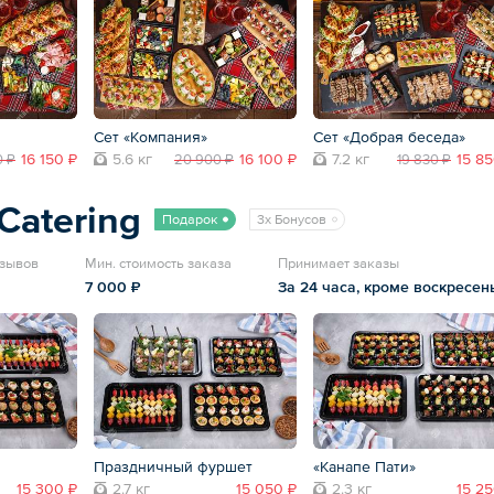
Сет «Компания»
Сет «Добрая беседа»
16 150 ₽
5.6 кг
16 100 ₽
7.2 кг
15 85
0 ₽
20 900 ₽
19 830 ₽
Catering
Подарок
3x Бонусов
тзывов
Мин. стоимость заказа
Принимает заказы
7 000 ₽
За 24 часа, кроме воскресен
Праздничный фуршет
«Канапе Пати»
15 300 ₽
2.7 кг
15 050 ₽
2.3 кг
15 25