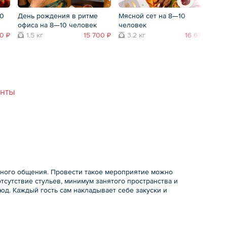
10
День рождения в ритме
Мясной сет на 8—10
Се
офиса на 8—10 человек
человек
ч
0 ₽
1.5 кг
15 700 ₽
3.2 кг
16 670 ₽
анты
ьного общения. Провести такое мероприятие можно
отсутствие стульев, минимум занятого пространства и
д. Каждый гость сам накладывает себе закуски и