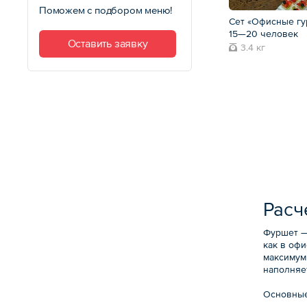
Поможем с подбором меню!
Сет «Офисные гу
15—20 человек
Оставить заявку
3.4 кг
Расч
Фуршет —
как в офи
максимум
наполняет
Основные