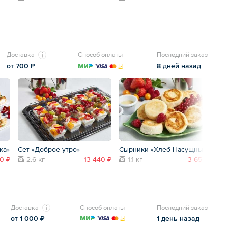
Доставка
Способ оплаты
Последний заказ
от 700 ₽
8 дней назад
ка»
Сет «Доброе утро»
Сырники «Хлеб Насущный»
Фр
0 ₽
2.6 кг
13 440 ₽
1.1 кг
3 650 ₽
Доставка
Способ оплаты
Последний заказ
от 1 000 ₽
1 день назад