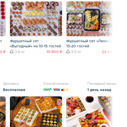
т
Фуршетный сет
Фуршетный сет «Люкс» на
Ф
«Выгодный» на 10-15 гостей
15-20 гостей
«М
го
0 ₽
3.6 кг
15 900 ₽
5.5 кг
24 000 ₽
Доставка
Способ оплаты
Последний заказ
Бесплатная
1 день назад