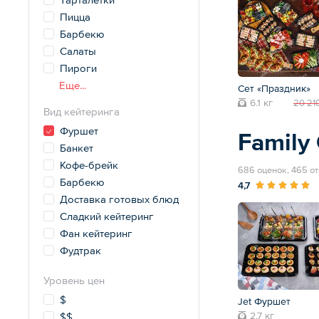
Пицца
Барбекю
Салаты
Пироги
Еще...
Сет «Праздник»
6.1 кг
20 21
Вид кейтеринга
Фуршет
Family 
Банкет
Кофе-брейк
686 оценок, 465 о
Барбекю
4,7
Доставка готовых блюд
Сладкий кейтеринг
Фан кейтеринг
Фудтрак
Уровень цен
$
Jet Фуршет
2.7 кг
$$