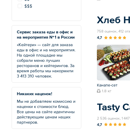
$$$
Хлеб 
758 оценок, 412 от
Сервис заказа еды в офис и
на мероприятия № 1 в России
4,7
«Кейтери» — сайт для заказа
еды в офис и на мероприятия.
На одной площадке мы
собрали меню лучших
ресторанов и кейтерингов. За
время работы мы накормили
3 413 310 человек.
Канапе-сет
1.8 кг
Никаких наценок!
Мы не добавляем комиссию и
Tasty C
наценки к стоимости блюд.
Все цены на сайте идентичны
действующим ценам наших
2 536 оценок, 1 44
партнеров.
4,7