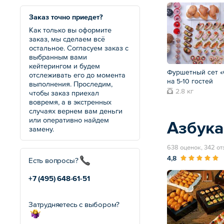
Заказ точно приедет?
Как только вы оформите
заказ, мы сделаем всё
остальное. Согласуем заказ с
выбранным вами
кейтерингом и будем
Фуршетный сет «
отслеживать его до момента
на 5-10 гостей
выполнения. Проследим,
2.8 кг
чтобы заказ приехал
вовремя, а в экстренных
случаях вернем вам деньги
или оперативно найдем
Азбука
замену.
638 оценок, 342 о
4,8
Есть вопросы?
+7 (495)
648-61-51
Затрудняетесь с выбором?