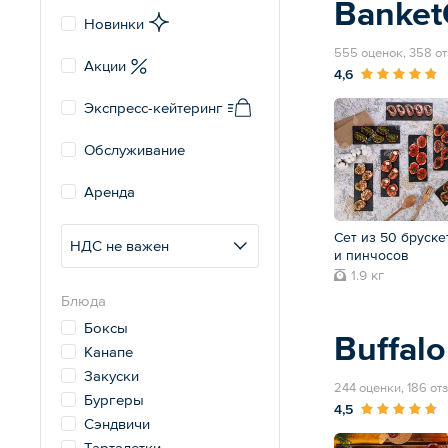
Banke
Новинки
555 оценок, 358 о
Акции
4,6
Экспресс-кейтеринг
Обслуживание
Аренда
Сет из 50 бруске
НДС не важен
и пинчосов
1.9 кг
Блюда
Боксы
Buffalo
Канапе
Закуски
244 оценки, 186 от
Бургеры
4,5
Сэндвичи
Тарталетки