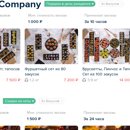
tCompany
Подарок в день рождения
3x Бонусов
тзывов
Мин. стоимость заказа
Принимает заказы
1 000 ₽
За 10 часов
тт, тапосов
Фуршетный сет из 80
Брускетты, Пинчос и Тап
закусок
Сет из 100 закусок
7 500 ₽
1.2 кг
7 200 ₽
3.9 кг
14 00
Скидки на сеты
3x Бонусов
зывов
Мин. стоимость заказа
Принимает заказы
1 500 ₽
За 24 часа