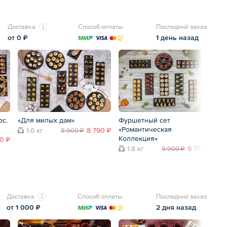
Доставка
Способ оплаты
Последний заказ
от 0 ₽
1 день назад
ос.
«Для милых дам»
Фуршетный сет
Б
«Романтическая
ф
1.6 кг
8 790 ₽
8 900 ₽
Коллекция»
0 ₽
1.8 кг
9 790 ₽
9 900 ₽
Доставка
Способ оплаты
Последний заказ
от 1 000 ₽
2 дня назад