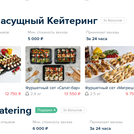
Насущный Кейтеринг
3x Бонусов
зывов
Мин. стоимость заказа
Принимает заказы
5 000 ₽
За 24 часа
Фуршетный сет «Салат-бар»
Фуршетный сет «Матреш
12 750 ₽
2.9 кг
13 550 ₽
2.5 кг
9 75
atering
Подарки
3x Бонусов
7 отзывов
Мин. стоимость заказа
Принимает заказы
6 000 ₽
За 24 часа