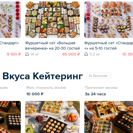
Стандарт»
Фуршетный сет «Большая
Фуршетный сет «Стандар
вечеринка» на 20-30 гостей
+» на 5-10 гостей
9 100 ₽
14 кг
65 000 ₽
3.2 кг
10 30
 Вкуса Кейтеринг
3x Бонусов
тзыва
Мин. стоимость заказа
Принимает заказы
10 000 ₽
За 24 часа