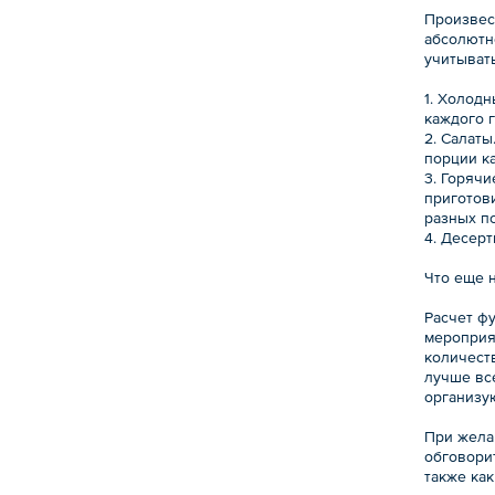
Произвес
абсолютн
учитывать
1. Холодн
каждого 
2. Салат
порции ка
3. Горячи
приготови
разных п
4. Десерт
Что еще 
Расчет ф
мероприя
количест
лучше все
организу
При жела
обговорит
также как