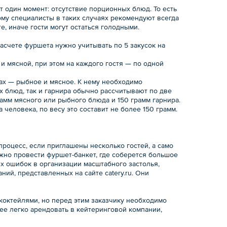
 один момент: отсутствие порционных блюд. То есть
ому специалисты в таких случаях рекомендуют всегда
, иначе гости могут остаться голодными.
асчете фуршета нужно учитывать по 5 закусок на
и мясной, при этом на каждого гостя — по одной
тах — рыбное и мясное. К нему необходимо
их блюд, так и гарнира обычно рассчитывают по две
амм мясного или рыбного блюда и 150 грамм гарнира.
 человека, по весу это составит не более 150 грамм.
роцесс, если приглашены несколько гостей, а само
жно провести фуршет-банкет, где соберется большое
х ошибок в организации масштабного застолья,
ий, представленных на сайте catery.ru. Они
коктейлями, но перед этим заказчику необходимо
ее легко арендовать в кейтеринговой компании,