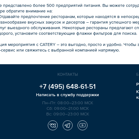
ге представлено более 500 предприятий питания. Вы можете сотру
ре обратите внимание на:
 Отдавайте предпочтение ресторанам, которые находятся в непосре
Разнообразие вкусных закусок и десертов – гарантия успешного ме
слуг выездного обслуживания. Некоторые рестораны предлагают сп
дорого, установите соответствующие флажки фильтров для поиска.
ия мероприятия с CATERY – это выгодно, просто и удобно. Чтобы з
-сервис или свяжитесь с выбранной компанией напрямую.
КОНТАКТЫ
Б
Р
+7 (495)
648-61-51
К
Написать в службу поддержки
к
Пн–Пт: 08:00–23:00 МСК
Сб: 09:00–21:00 МСК
Вс: 09:00–23:00 МСК