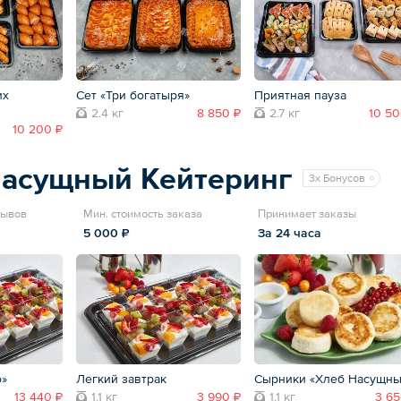
их
Сет «Три богатыря»
Приятная пауза
2.4 кг
8 850 ₽
2.7 кг
10 50
10 200 ₽
Насущный Кейтеринг
3x Бонусов
зывов
Мин. стоимость заказа
Принимает заказы
5 000 ₽
За 24 часа
о»
Легкий завтрак
Сырники «Хлеб Насущны
13 440 ₽
1.1 кг
3 990 ₽
1.1 кг
3 65