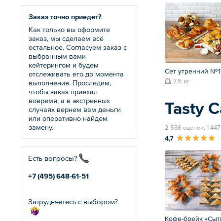
Заказ точно приедет?
Как только вы оформите
заказ, мы сделаем всё
остальное. Согласуем заказ с
выбранным вами
кейтерингом и будем
Сет утренний №1
отслеживать его до момента
7.5 кг
выполнения. Проследим,
чтобы заказ приехал
вовремя, а в экстренных
Tasty C
случаях вернем вам деньги
или оперативно найдем
замену.
2 536 оценок, 1 44
4,7
Есть вопросы?
+7 (495)
648-61-51
Затрудняетесь с выбором?
Кофе-брейк «Сыт