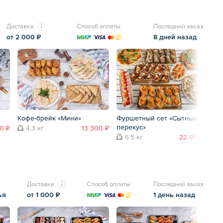
Доставка
Способ оплаты
Последний заказ
от 2 000 ₽
8 дней назад
Кофе-брейк «Мини»
Фуршетный сет «Сытный
К
перекус»
0 ₽
4.3 кг
13 300 ₽
6.5 кг
22 900 ₽
Доставка
Способ оплаты
Последний заказ
ья
от 1 000 ₽
1 день назад