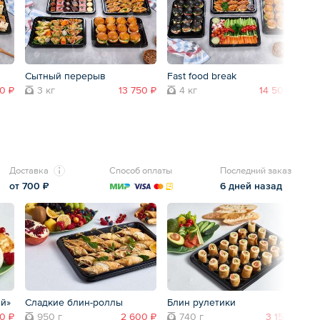
Сытный перерыв
Fast food break
Се
0 ₽
3 кг
13 750 ₽
4 кг
14 500 ₽
Доставка
Способ оплаты
Последний заказ
от 700 ₽
6 дней назад
й»
Сладкие блин-роллы
Блин рулетики
0 ₽
950 г
2 600 ₽
740 г
3 150 ₽