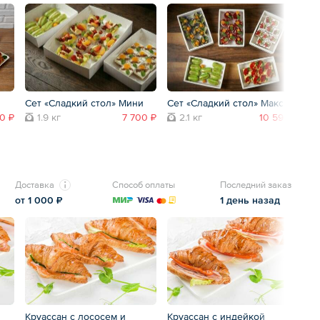
Сет «Сладкий стол» Мини
Сет «Сладкий стол» Макси
Сэ
00 ₽
1.9 кг
7 700 ₽
2.1 кг
10 590 ₽
Доставка
Способ оплаты
Последний заказ
от 1 000 ₽
1 день назад
Круассан с лососем и
Круассан с индейкой
Сэ