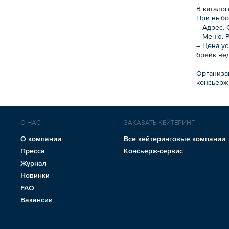
В катало
При выбо
– Адрес.
– Меню. 
– Цена у
брейк не
Организац
консьерж
О НАС
ЗАКАЗАТЬ КЕЙТЕРИНГ
О компании
Все кейтеринговые компании
Пресса
Консьерж-сервис
Журнал
Новинки
FAQ
Вакансии