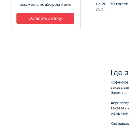
на 20—30 гостей
Поможем с подбором меню!
3 кг
Оставить заявку
Где 
Кофе-бре
заказыва
банкет с
Агрегато
заказать 
официант
Как заказ