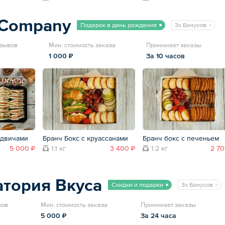
tCompany
Подарок в день рождения
3x Бонусов
тзывов
Мин. стоимость заказа
Принимает заказы
1 000 ₽
За 10 часов
ндвичами
Бранч Бокс с круассанами
Бранч бокс с печеньем
5 000 ₽
1.1 кг
3 400 ₽
1.2 кг
2 70
тория Вкуса
Скидки и подарки
3x Бонусов
вов
Мин. стоимость заказа
Принимает заказы
5 000 ₽
За 24 часа