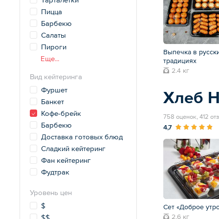
Пицца
Барбекю
Салаты
Пироги
Выпечка в русск
Еще...
традициях
2.4 кг
Вид кейтеринга
Фуршет
Хлеб 
Банкет
Кофе-брейк
758 оценок, 412 от
Барбекю
4,7
Доставка готовых блюд
Сладкий кейтеринг
Фан кейтеринг
Фудтрак
Уровень цен
$
Сет «Доброе утр
2.6 кг
$$