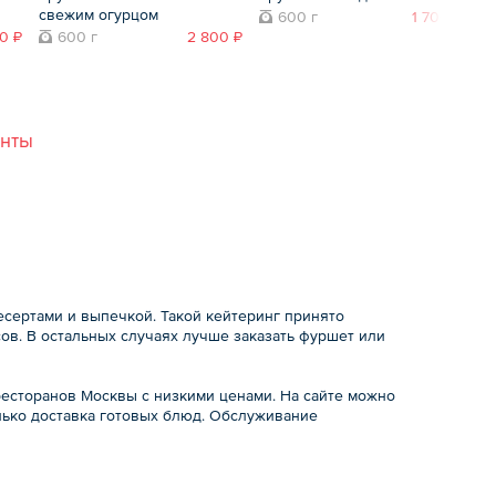
свежим огурцом
600 г
1 700 ₽
0 ₽
600 г
2 800 ₽
анты
есертами и выпечкой. Такой кейтеринг принято
ов. В остальных случаях лучше заказать фуршет или
есторанов Москвы с низкими ценами. На сайте можно
олько доставка готовых блюд. Обслуживание