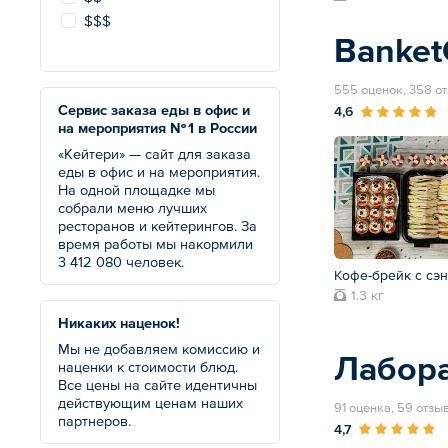
$$$
Banke
555 оценок, 358 о
Сервис заказа еды в офис и
4,6
на мероприятия № 1 в России
«Кейтери» — сайт для заказа
еды в офис и на мероприятия.
На одной площадке мы
собрали меню лучших
ресторанов и кейтерингов. За
время работы мы накормили
3 412 080 человек.
Кофе-брейк с сэ
1.3 кг
Никаких наценок!
Мы не добавляем комиссию и
Лабора
наценки к стоимости блюд.
Все цены на сайте идентичны
действующим ценам наших
91 оценка, 59 отзы
партнеров.
4,7