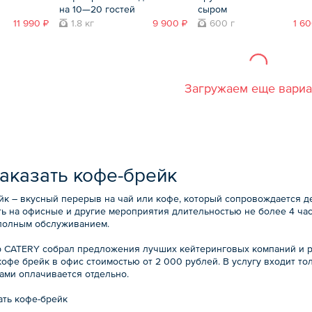
на 10—20 гостей
сыром
11 990 ₽
1.8 кг
9 900 ₽
600 г
1 60
Загружаем еще вари
заказать кофе-брейк
йк – вкусный перерыв на чай или кофе, который сопровождается д
ть на офисные и другие мероприятия длительностью не более 4 час
 полным обслуживанием.
р CATERY собрал предложения лучших кейтеринговых компаний и р
кофе брейк в офис стоимостью от 2 000 рублей. В услугу входит т
ами оплачивается отдельно.
ать кофе-брейк