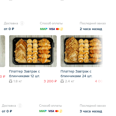
Доставка
Способ оплаты
Последний заказ
от 0 ₽
2 часа назад
Платтер Завтрак с
Платтер Завтрак с
Пл
блинчиками 12 шт.
блинчиками 24 шт.
кр
0 ₽
1.8 кг
3 200 ₽
2.4 кг
4 000 ₽
Доставка
Способ оплаты
Последний заказ
от 0 ₽
3 часа назад