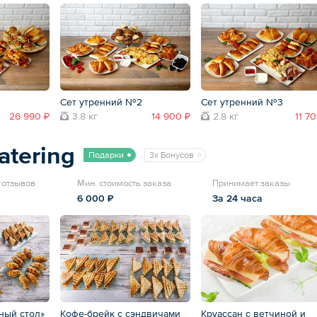
Сет утренний №2
Сет утренний №3
26 990 ₽
3.8 кг
14 900 ₽
2.8 кг
11 7
atering
Подарки
3x Бонусов
7 отзывов
Мин. стоимость заказа
Принимает заказы
6 000 ₽
За 24 часа
ный стол»
Кофе-брейк с сэндвичами
Круассан с ветчиной и