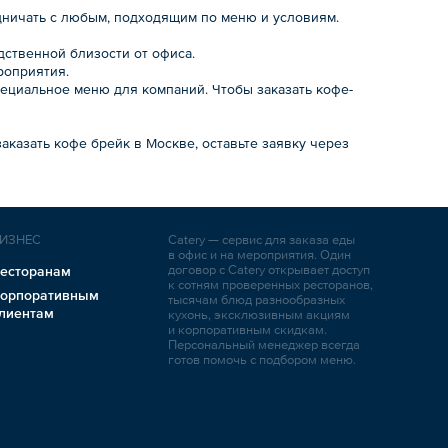
дничать с любым, подходящим по меню и условиям.
дственной близости от офиса.
роприятия.
ециальное меню для компаний. Чтобы заказать кофе-
аказать кофе брейк в Москве, оставьте заявку через
ИЗНЕС
Catery — сервис для заказа еды
в офис и на мероприятия. Один
договор с Catery открывает доступ
есторанам
к сотням проверенных ресторанов,
орпоративным
тысячам блюд разнообразных
лиентам
кухонь, эксклюзивным акциям
и корпоративным скидкам.
Персональный менеджер всегда
готов помочь с подбором меню.