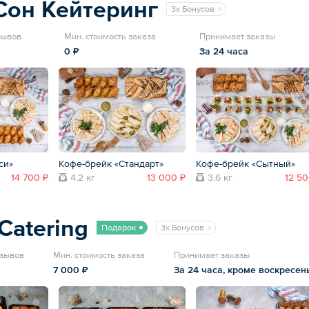
Сон Кейтеринг
3x Бонусов
зывов
Мин. стоимость заказа
Принимает заказы
0 ₽
За 24 часа
си»
Кофе-брейк «Стандарт»
Кофе-брейк «Сытный»
14 700 ₽
4.2 кг
13 000 ₽
3.6 кг
12 50
Catering
Подарок
3x Бонусов
тзывов
Мин. стоимость заказа
Принимает заказы
7 000 ₽
За 24 часа, кроме воскресен