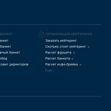
 БАНКЕТ
ОРГАНИЗАЦИЯ КЕЙТЕРИНГА
анкет
Заказать кейтеринг
банкет
Сколько стоит кейтеринг
вный банкет
Расчет фуршета
 обед
Расчет банкета
 совет директоров
Расчет кофе-брейка
Еще...