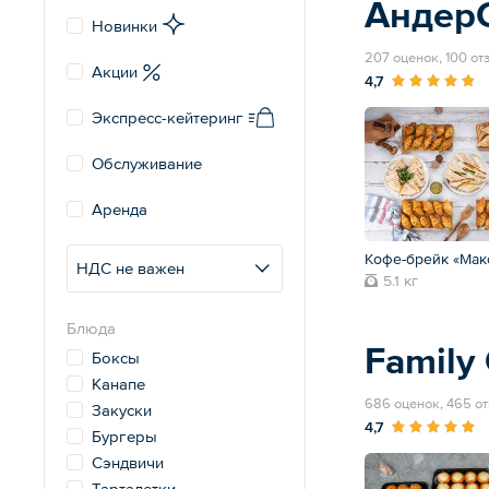
Андер
Новинки
207 оценок, 100 от
Акции
4,7
Экспресс-кейтеринг
Обслуживание
Аренда
Кофе-брейк «Мак
НДС не важен
5.1 кг
Блюда
Family 
Боксы
Канапе
686 оценок, 465 о
Закуски
4,7
Бургеры
Сэндвичи
Тарталетки