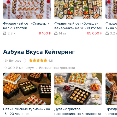
Фуршетный сет «Стандарт»
Фуршетный сет «Большая
Фурше
на 5-10 гостей
вечеринка» на 20-30 гостей
+» на 
2.8 кг
9 100 ₽
14 кг
65 000 ₽
3.2 
Азбука Вкуса Кейтеринг
3x Бонусов
4,8
10 000 ₽ минимум
Бесплатная доставка
Сет «Офисные гурманы» на
Дуэт «Игристое
Празд
15—20 человек
настроение» на 4 человека
челов