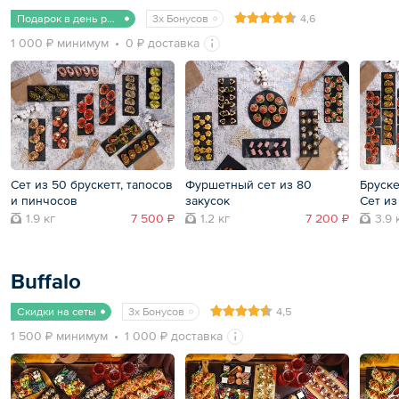
Подарок в день рождения
3x Бонусов
4,6
1 000 ₽ минимум
0 ₽ доставка
Сет из 50 брускетт, тапосов
Фуршетный сет из 80
Бруске
и пинчосов
закусок
Сет из
1.9 кг
7 500 ₽
1.2 кг
7 200 ₽
3.9 
Buffalo
Скидки на сеты
3x Бонусов
4,5
1 500 ₽ минимум
1 000 ₽ доставка