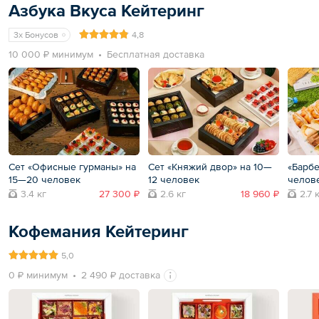
Азбука Вкуса Кейтеринг
3x Бонусов
4,8
10 000 ₽ минимум
Бесплатная доставка
Сет «Офисные гурманы» на
Сет «Княжий двор» на 10—
«Барбе
15—20 человек
12 человек
челов
3.4 кг
27 300 ₽
2.6 кг
18 960 ₽
2.7 
Кофемания Кейтеринг
5,0
0 ₽ минимум
2 490 ₽ доставка