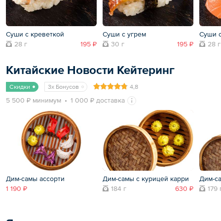
Суши с креветкой
Суши с угрем
Суши 
28 г
195 ₽
30 г
195 ₽
28 г
Китайские Новости Кейтеринг
Скидки
3x Бонусов
4,8
5 500 ₽ минимум
1 000 ₽ доставка
Дим-самы ассорти
Дим-самы с курицей карри
Дим-с
1 190 ₽
184 г
630 ₽
179 