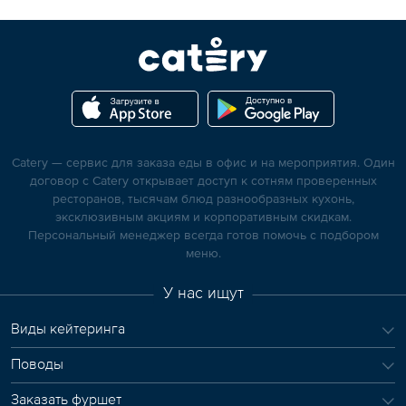
Catery — сервис для заказа еды в офис и на мероприятия. Один
договор с Catery открывает доступ к сотням проверенных
ресторанов, тысячам блюд разнообразных кухонь,
эксклюзивным акциям и корпоративным скидкам.
Персональный менеджер всегда готов помочь с подбором
меню.
У нас ищут
Виды кейтеринга
Поводы
Заказать фуршет