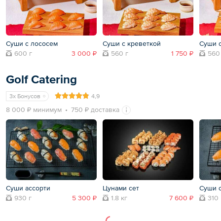
Суши с лососем
Суши с креветкой
Суши с
600 г
3 000 ₽
560 г
1 750 ₽
560
Golf Catering
3x Бонусов
4,9
8 000 ₽ минимум
750 ₽ доставка
Суши ассорти
Цунами сет
Суши 
930 г
5 300 ₽
1.8 кг
7 600 ₽
310 