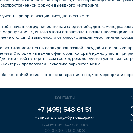
 распространенной формой выездного кейтеринга.
о учесть при организации выездного банкета?
 чтобы начать сотрудничество вам следует обсудить с менеджером
аб мероприятия. Для того чтобы организовать банкет необходимо з
ление столов. В зависимости от классификации мероприятия, фор
ровка. Стол может быть сервирован разной посудой и столовыми пр
анкета. Это один из важных факторов, который нужно учесть при ра
Для того чтобы угодить всем гостям, рекомендуется узнать их гас
 «Кейтери» предложили несколько вариантов меню.
банкет с «Кейтери» — это ваша гарантия того, что мероприятие пр
КОНТАКТЫ
Б
Р
+7 (495)
648-61-51
К
Написать в службу поддержки
к
Пн–Пт: 08:00–23:00 МСК
Сб: 09:00–21:00 МСК