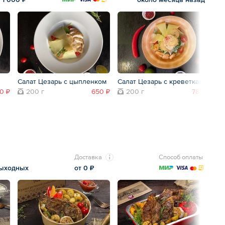
Салат Цезарь с цыпленком
Салат Цезарь с креветками
Са
ба
0 ₽
200 г
650 ₽
200 г
780 ₽
а
Доставка
Способ оплаты
выходных
от 0 ₽