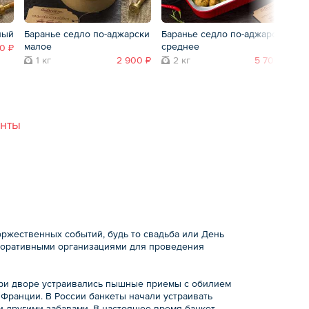
лый
Баранье седло по-аджарски
Баранье седло по-аджарски
Мя
малое
среднее
0 ₽
1 кг
2 900 ₽
2 кг
5 700 ₽
анты
оржественных событий, будь то свадьба или День
рпоративными организациями для проведения
 при дворе устраивались пышные приемы с обилием
Франции. В России банкеты начали устраивать
 и другими забавами. В настоящее время банкет