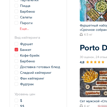
Пицца
Барбекю
Салаты
Пироги
Фуршетный набо
Еще...
«Срочное собран
4.5 кг
Вид кейтеринга
Фуршет
Porto D
Банкет
Кофе-брейк
30 оценок, 24 отзы
Барбекю
4,8
Доставка готовых блюд
Сладкий кейтеринг
Фан кейтеринг
Фудтрак
Уровень цен
$
Сет мужской «Сп
4 кг
$$
19 900