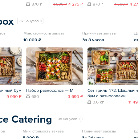
870 г
4 275 ₽
870 г
4 27
4 500 ₽
4 500 ₽
box
3x Бонусов
вов
Мин. стоимость заказа
Принимает заказы
Д
10 000 ₽
За 8 часов
о
ычный бум
Набор разносолов — M
Сет гриль №2. Шашлыч
бум с разносолами
9 990 ₽
680 г
3 690 ₽
3.6 кг
11 4
ce Catering
3x Бонусов
вов
Мин. стоимость заказа
Принимает заказы
До
5 000 ₽
За 24 часа
от