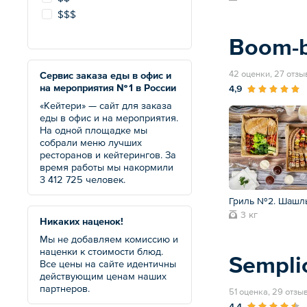
$$$
Boom-
42 оценки, 27 отзы
Сервис заказа еды в офис и
на мероприятия № 1 в России
4,9
«Кейтери» — сайт для заказа
еды в офис и на мероприятия.
На одной площадке мы
собрали меню лучших
ресторанов и кейтерингов. За
время работы мы накормили
3 412 725 человек.
Гриль №2. Шашл
3 кг
Никаких наценок!
Мы не добавляем комиссию и
наценки к стоимости блюд.
Sempli
Все цены на сайте идентичны
действующим ценам наших
партнеров.
51 оценка, 29 отзы
4,4