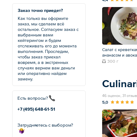
Заказ точно приедет?
Как только вы оформите
заказ, мы сделаем всё
остальное. Согласуем заказ с
выбранным вами
кейтерингом и будем
отслеживать его до момента
Салат с креветка
выполнения. Проследим,
ананасом и авок
чтобы заказ приехал
300 г
вовремя, а в экстренных
случаях вернем вам деньги
или оперативно найдем
замену.
Culinar
46 оценок, 31 отзыв
Есть вопросы?
5,0
+7 (495)
648-61-51
Затрудняетесь с выбором?