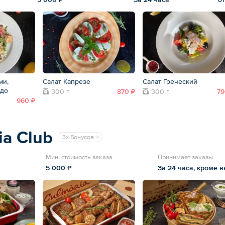
ми,
Салат Капрезе
Салат Греческий
адо
300 г
870 ₽
300 г
79
960 ₽
ia Club
3x Бонусов
Мин. стоимость заказа
Принимает заказы
5 000 ₽
За 24 часа, кроме 