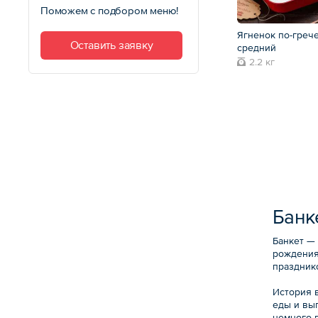
Поможем с подбором меню!
Ягненок по-греч
Оставить заявку
средний
2.2 кг
Банк
Банкет —
рождения
празднико
История 
еды и вы
немного п