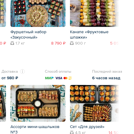
Фуршетный набор
Канапе «Фруктовые
Ка
«Закусочный»
шпажки»
0 ₽
1.7 кг
8 790 ₽
900 г
5 050 ₽
Доставка
Способ оплаты
Последний заказ
от 980 ₽
6 часов назад
Ассорти мини-шашлыков
Сет «Для друзей»
Р
№3
4.5 кг
14 500 ₽