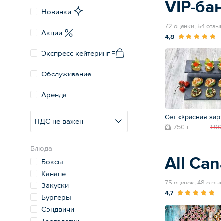
VIP-ба
Новинки
72 оценки, 54 отзы
Акции
4,8
Экспресс-кейтеринг
Обслуживание
Аренда
Сет «Красная зар
НДС не важен
750 г
1 9
Блюда
All Ca
Боксы
Канапе
75 оценок, 48 отзы
Закуски
4,7
Бургеры
Сэндвичи
Тарталетки