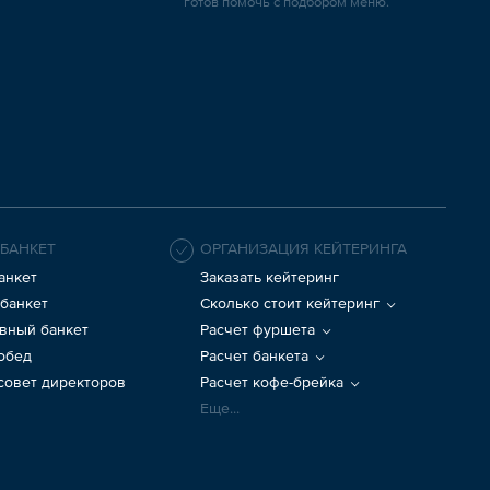
готов помочь с подбором меню.
 БАНКЕТ
ОРГАНИЗАЦИЯ КЕЙТЕРИНГА
анкет
Заказать кейтеринг
банкет
Сколько стоит кейтеринг
вный банкет
Расчет фуршета
 обед
Расчет банкета
 совет директоров
Расчет кофе-брейка
Еще...