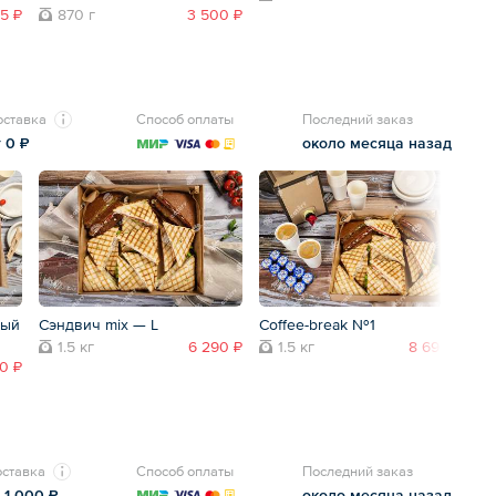
5 ₽
870 г
3 500 ₽
оставка
Способ оплаты
Последний заказ
т 0 ₽
около месяца назад
ный
Сэндвич mix — L
Coffee-break №1
Ве
1.5 кг
6 290 ₽
1.5 кг
8 690 ₽
90 ₽
ставка
Способ оплаты
Последний заказ
 1 000 ₽
около месяца назад