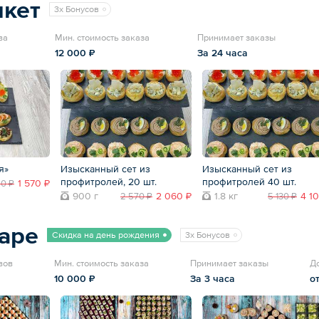
нкет
3x Бонусов
ва
Мин. стоимость заказа
Принимает заказы
12 000 ₽
За 24 часа
я»
Изысканный сет из
Изысканный сет из
профитролей, 20 шт.
профитролей 40 шт.
1 570 ₽
60 ₽
900 г
2 060 ₽
1.8 кг
4 1
2 570 ₽
5 130 ₽
nape
Скидка на день рождения
3x Бонусов
вов
Мин. стоимость заказа
Принимает заказы
Д
10 000 ₽
За 3 часа
о