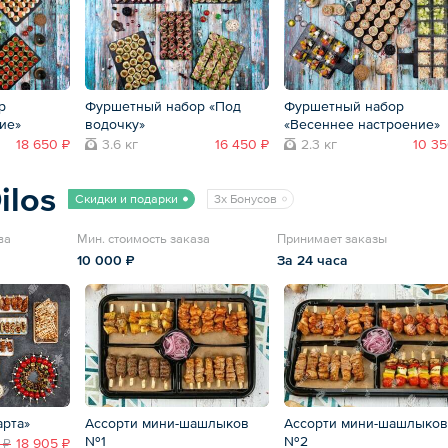
р
Фуршетный набор «Под
Фуршетный набор
ие»
водочку»
«Весеннее настроение»
18 650 ₽
3.6 кг
16 450 ₽
2.3 кг
10 35
ilos
Скидки и подарки
3x Бонусов
ва
Мин. стоимость заказа
Принимает заказы
10 000 ₽
За 24 часа
арта»
Ассорти мини-шашлыков
Ассорти мини-шашлыков
№1
№2
18 905 ₽
 ₽