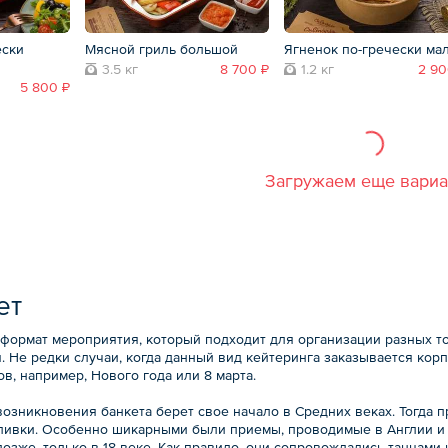
ески
Мясной гриль большой
Ягненок по-гречески ма
3.5 кг
8 700 ₽
1.2 кг
2 90
5 800 ₽
Загружаем еще вари
ет
 формат мероприятия, который подходит для организации разных т
. Не редки случаи, когда данный вид кейтеринга заказывается ко
в, например, Нового года или 8 марта.
возникновения банкета берет свое начало в Средних веках. Тогда
пивки. Особенно шикарными были приемы, проводимые в Англии и 
озже, только в 18 веке. Как правило, они сопровождались танцами