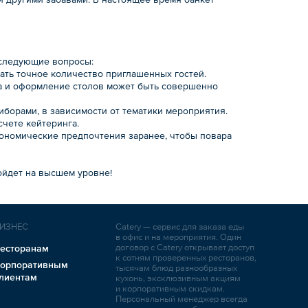
 следующие вопросы:
нать точное количество приглашенных гостей.
ма и оформление столов может быть совершенно
иборами, в зависимости от тематики мероприятия.
счете кейтеринга.
трономические предпочтения заранее, чтобы повара
ойдет на высшем уровне!
ИЗНЕС
Catery — сервис для заказа еды
в офис и на мероприятия. Один
договор с Catery открывает доступ
есторанам
к сотням проверенных ресторанов,
орпоративным
тысячам блюд разнообразных
лиентам
кухонь, эксклюзивным акциям
и корпоративным скидкам.
Персональный менеджер всегда