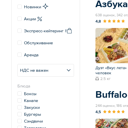
Азбука
Новинки
638 оценок, 342 о
Акции
4,8
Экспресс-кейтеринг
Обслуживание
Аренда
Дуэт «Вкус лета»
НДС не важен
человек
2.5 кг
Блюда
Buffalo
Боксы
Канапе
244 оценки, 186 от
Закуски
4,5
Бургеры
Сэндвичи
Тарталетки