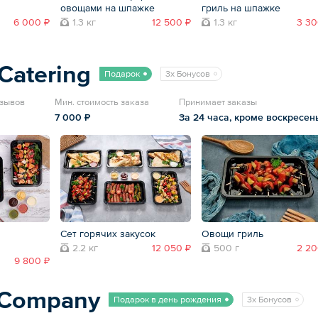
овощами на шпажке
гриль на шпажке
6 000 ₽
1.3 кг
12 500 ₽
1.3 кг
3 30
Catering
Подарок
3x Бонусов
тзывов
Мин. стоимость заказа
Принимает заказы
7 000 ₽
За 24 часа, кроме воскресен
Сет горячих закусок
Овощи гриль
2.2 кг
12 050 ₽
500 г
2 20
9 800 ₽
tCompany
Подарок в день рождения
3x Бонусов