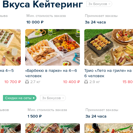
 Вкуса Кейтеринг
3x Бонусов
тзыва
Мин. стоимость заказа
Принимает заказы
10 000 ₽
За 24 часа
 на 4—5
«Барбекю в парке» на 4—6
Трио «Лето на гриле» на
человек
6 человек
10 700 ₽
2.7 кг
10 400 ₽
2.9 кг
15 80
Скидки на сеты
3x Бонусов
зывов
Мин. стоимость заказа
Принимает заказы
1 500 ₽
За 24 часа