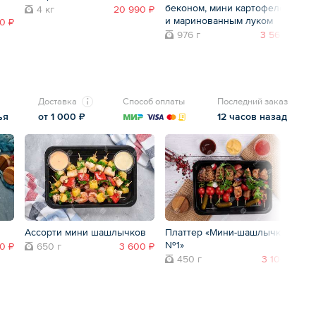
беконом, мини картофелем
4 кг
20 990 ₽
и маринованным луком
0 ₽
976 г
3 560 ₽
Доставка
Способ оплаты
Последний заказ
ья
от 1 000 ₽
12 часов назад
Ассорти мини шашлычков
Платтер «Мини-шашлычки
П
№1»
№
0 ₽
650 г
3 600 ₽
450 г
3 100 ₽