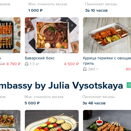
тзывов
Мин. стоимость заказа
Принимает заказы
1 000 ₽
За 10 часов
»
Баварский бокс
Курица терияки с овоща
гриль
8 790 ₽
1.3 кг
4 500 ₽
0 ₽
380 г
90
mbassy by Julia Vysotskaya
С
вов
Мин. стоимость заказа
Принимает заказы
5 000 ₽
За 48 часов