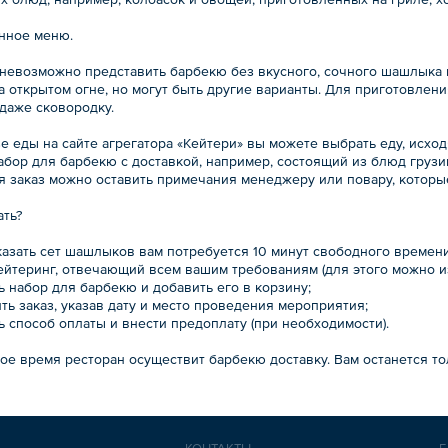
нное меню.
 невозможно представить барбекю без вкусного, сочного шашлыка 
на открытом огне, но могут быть другие варианты. Для приготовле
 даже сковородку.
е еды на сайте агрегатора «Кейтери» вы можете выбрать еду, исхо
бор для барбекю с доставкой, например, состоящий из блюд грузин
 заказ можно оставить примечания менеджеру или повару, которые
ать?
азать сет шашлыков вам потребуется 10 минут свободного времени 
кейтеринг, отвечающий всем вашим требованиям (для этого можно и
ь набор для барбекю и добавить его в корзину;
ть заказ, указав дату и место проведения мероприятия;
ь способ оплаты и внести предоплату (при необходимости).
ое время ресторан осуществит барбекю доставку. Вам останется то