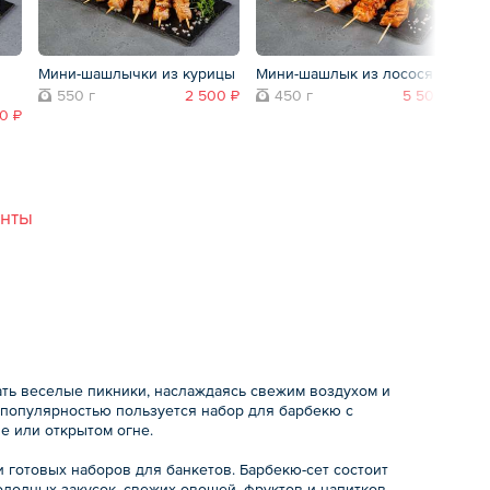
Мини-шашлычки из курицы
Мини-шашлык из лосося
М
550 г
2 500 ₽
450 г
5 500 ₽
0 ₽
анты
ать веселые пикники, наслаждаясь свежим воздухом и
й популярностью пользуется набор для барбекю с
е или открытом огне.
 готовых наборов для банкетов. Барбекю-сет состоит
олодных закусок, свежих овощей, фруктов и напитков.