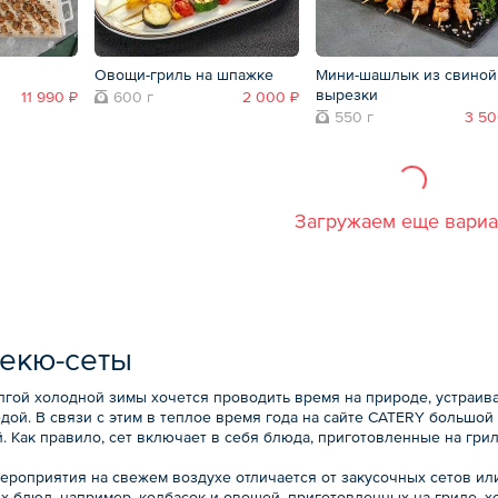
Овощи-гриль на шпажке
Мини-шашлык из свиной
вырезки
11 990 ₽
600 г
2 000 ₽
550 г
3 50
Загружаем еще вари
екю-сеты
лгой холодной зимы хочется проводить время на природе, устраив
едой. В связи с этим в теплое время года на сайте CATERY большо
. Как правило, сет включает в себя блюда, приготовленные на грил
ероприятия на свежем воздухе отличается от закусочных сетов или
х блюд, например, колбасок и овощей, приготовленных на гриле, х