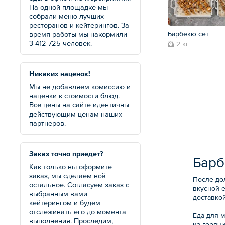
На одной площадке мы
собрали меню лучших
ресторанов и кейтерингов. За
Барбекю сет
время работы мы накормили
3 412 725 человек.
2 кг
Никаких наценок!
Мы не добавляем комиссию и
наценки к стоимости блюд.
Все цены на сайте идентичны
действующим ценам наших
партнеров.
Заказ точно приедет?
Барб
Как только вы оформите
заказ, мы сделаем всё
После до
остальное. Согласуем заказ с
вкусной 
выбранным вами
доставкой
кейтерингом и будем
отслеживать его до момента
Еда для м
выполнения. Проследим,
из горячи