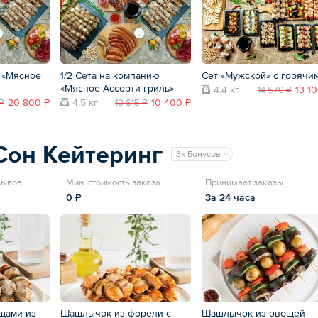
 «Мясное
1/2 Сета на компанию
Сет «Мужской» с горячи
«Мясное Ассорти-гриль»
4.4 кг
13 1
14 570 ₽
20 800 ₽
4.5 кг
10 400 ₽
₽
10 615 ₽
Сон Кейтеринг
3x Бонусов
зывов
Мин. стоимость заказа
Принимает заказы
0 ₽
За 24 часа
щами из
Шашлычок из форели с
Шашлычок из овощей