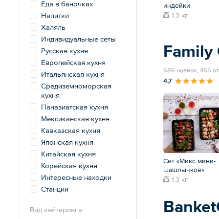
Еда в баночках
индейки
Напитки
1.3 кг
Халяль
Индивидуальные сеты
Family 
Русская кухня
Европейская кухня
686 оценок, 465 о
Итальянская кухня
4,7
Средиземноморская
кухня
Паназиатская кухня
Мексиканская кухня
Кавказская кухня
Японская кухня
Китайская кухня
Сет «Микс мини-
Корейская кухня
шашлычков»
Интересные находки
1.3 кг
Станции
Banke
Вид кейтеринга