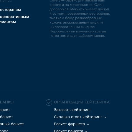
ИЗНЕС
Catery — сервис для заказа еды
в офис и на мероприятия. Один
договор с Catery открывает доступ
есторанам
к сотням проверенных ресторанов,
орпоративным
тысячам блюд разнообразных
лиентам
кухонь, эксклюзивным акциям
и корпоративным скидкам.
Персональный менеджер всегда
готов помочь с подбором меню.
 БАНКЕТ
ОРГАНИЗАЦИЯ КЕЙТЕРИНГА
анкет
Заказать кейтеринг
банкет
Сколько стоит кейтеринг
вный банкет
Расчет фуршета
 обед
Расчет банкета