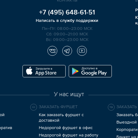
КОНТАКТЫ
Б
Р
+7 (495)
648-61-51
К
Написать в службу поддержки
к
Пн–Пт: 08:00–23:00 МСК
Сб: 09:00–21:00 МСК
Вс: 09:00–23:00 МСК
У нас ищут
ЗАКАЗАТЬ ФУРШЕТ
ЗАКАЗАТЬ
ой
Как заказать фуршет с
Заказать б
доставкой
Выездной 
оратив
Недорогой фуршет в офис
Корпорати
Недорогой фуршет на работу
Банкет на