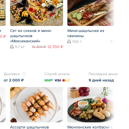
м
Сет из снеков и мини-
Мини-шашлычки из
М
шашлычков
свинины
00 ₽
«Мексиканский»
100 г
370 ₽
5.7 кг
12 700 ₽
15 400 ₽
Доставка
Способ оплаты
Последний заказ
от 2 000 ₽
9 дней назад
Ассорти шашлычков
Мюнхенские колбаски с