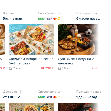
Доставка
Способ оплаты
Последний заказ
Бесплатная
6 часов назад
 5—
Средиземноморский сет на
Дуэт «К пенному» на 2—3
Бо
6—8 человек
человека
гр
0 ₽
2.9 кг
18 200 ₽
1.8 кг
9 700 ₽
Доставка
Способ оплаты
Последний заказ
от 1 000 ₽
1 день назад