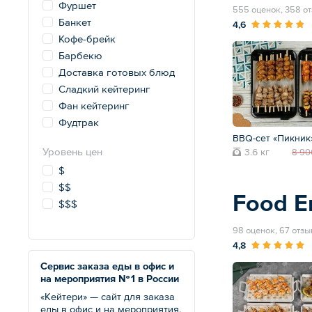
Фуршет
555 оценок, 358 о
Банкет
4,6
Кофе-брейк
Барбекю
Доставка готовых блюд
Сладкий кейтеринг
Фан кейтеринг
Фудтрак
BBQ-сет «Пикник
Уровень цен
3.6 кг
8 90
$
$$
Food E
$$$
98 оценок, 67 отзы
4,8
Сервис заказа еды в офис и
на мероприятия № 1 в России
«Кейтери» — сайт для заказа
еды в офис и на мероприятия.