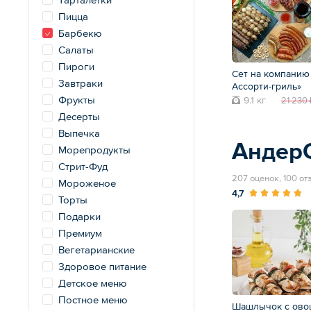
Пицца
Барбекю
Салаты
Пироги
Сет на компанию
Завтраки
Ассорти-гриль»
Фрукты
9.1 кг
21 230 
Десерты
Выпечка
Андер
Морепродукты
Стрит-Фуд
207 оценок, 100 от
Мороженое
4,7
Торты
Подарки
Премиум
Вегетарианские
Здоровое питание
Детское меню
Постное меню
Шашлычок с ово