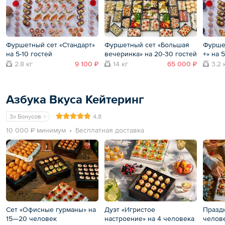
Фуршетный сет «Стандарт»
Фуршетный сет «Большая
Фурше
на 5-10 гостей
вечеринка» на 20-30 гостей
+» на 
2.8 кг
9 100 ₽
14 кг
65 000 ₽
3.2 
Азбука Вкуса Кейтеринг
3x Бонусов
4,8
10 000 ₽ минимум
Бесплатная доставка
Сет «Офисные гурманы» на
Дуэт «Игристое
Празд
15—20 человек
настроение» на 4 человека
челов