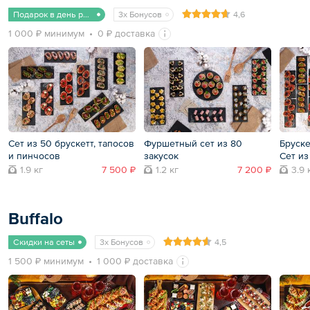
Подарок в день рождения
3x Бонусов
4,6
1 000 ₽ минимум
0 ₽ доставка
Сет из 50 брускетт, тапосов
Фуршетный сет из 80
Бруске
и пинчосов
закусок
Сет из
1.9 кг
7 500 ₽
1.2 кг
7 200 ₽
3.9 
Buffalo
Скидки на сеты
3x Бонусов
4,5
1 500 ₽ минимум
1 000 ₽ доставка