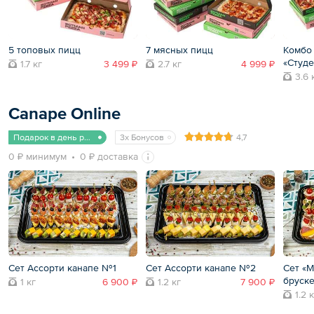
5 топовых пицц
7 мясных пицц
Комбо 
«Студ
1.7 кг
3 499 ₽
2.7 кг
4 999 ₽
3.6 
Canape Online
Подарок в день рождения
3x Бонусов
4,7
0 ₽ минимум
0 ₽ доставка
Сет Ассорти канапе №1
Сет Ассорти канапе №2
Сет «М
бруске
1 кг
6 900 ₽
1.2 кг
7 900 ₽
1.2 