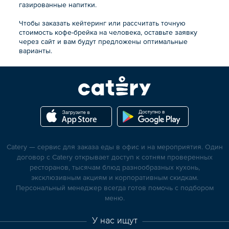
газированные напитки.
Чтобы заказать кейтеринг или рассчитать точную
стоимость кофе-брейка на человека, оставьте заявку
через сайт и вам будут предложены оптимальные
варианты.
Catery — сервис для заказа еды в офис и на мероприятия. Один
договор с Catery открывает доступ к сотням проверенных
ресторанов, тысячам блюд разнообразных кухонь,
эксклюзивным акциям и корпоративным скидкам.
Персональный менеджер всегда готов помочь с подбором
меню.
У нас ищут