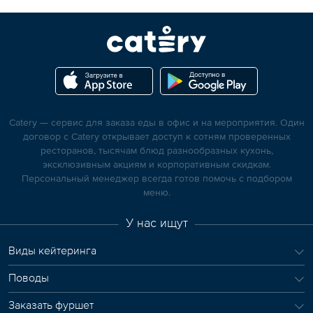
Catery — сервис для заказа еды в офис и на мероприятия. Один
договор с Catery открывает доступ к сотням проверенных
ресторанов, тысячам блюд разнообразных кухонь,
эксклюзивным акциям и корпоративным скидкам.
Персональный менеджер всегда готов помочь с подбором
меню.
У нас ищут
Виды кейтеринга
Поводы
Заказать фуршет