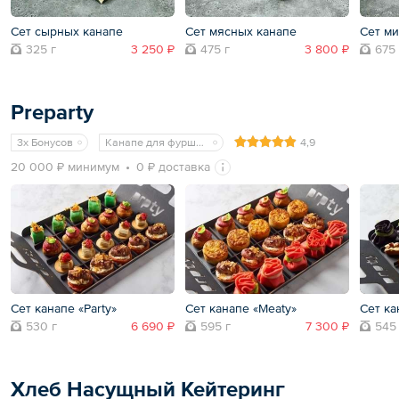
Сет сырных канапе
Сет мясных канапе
Сет м
325 г
3 250 ₽
475 г
3 800 ₽
675 
Preparty
3x Бонусов
Канапе для фуршета
4,9
20 000 ₽ минимум
0 ₽ доставка
Сет канапе «Party»
Сет канапе «Meaty»
Сет ка
530 г
6 690 ₽
595 г
7 300 ₽
545
Хлеб Насущный Кейтеринг