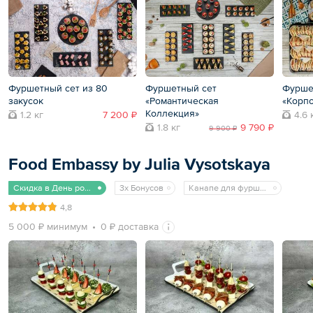
Фуршетный сет из 80
Фуршетный сет
Фурше
закусок
«Романтическая
«Корпо
Коллекция»
1.2 кг
7 200 ₽
4.6 
1.8 кг
9 790 ₽
9 900 ₽
Food Embassy by Julia Vysotskaya
Скидка в День рождения
3x Бонусов
Канапе для фуршета
4,8
5 000 ₽ минимум
0 ₽ доставка