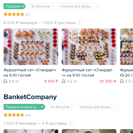
Подарки
3x Бонусов
Канапе для фуршета
4,7
6 000 ₽ минимум
1 000 ₽ доставка
Фуршетный сет «Стандарт»
Фуршетный сет «Стандарт
Фурше
на 5-10 гостей
+» на 5-10 гостей
15-20 
2.8 кг
9 100 ₽
3.2 кг
10 300 ₽
5.5 
BanketCompany
Подарок в день рождения
3x Бонусов
Канапе для фуршета
4,6
1 000 ₽ минимум
0 ₽ доставка