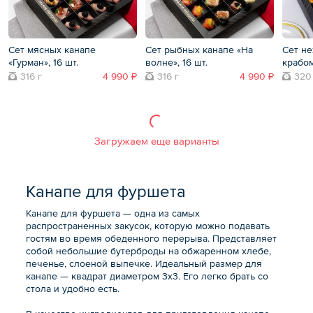
Сет мясных канапе
Сет рыбных канапе «На
Сет не
«Гурман», 16 шт.
волне», 16 шт.
крабом
316 г
4 990 ₽
316 г
4 990 ₽
320
Загружаем еще варианты
Канапе для фуршета
Канапе для фуршета — одна из самых
распространенных закусок, которую можно подавать
гостям во время обеденного перерыва. Представляет
собой небольшие бутерброды на обжаренном хлебе,
печенье, слоеной выпечке. Идеальный размер для
канапе — квадрат диаметром 3х3. Его легко брать со
стола и удобно есть.