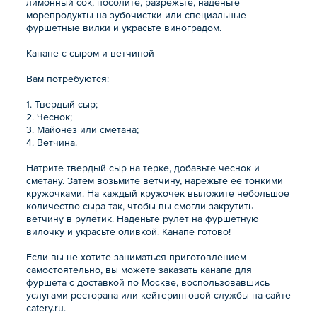
лимонный сок, посолите, разрежьте, наденьте
морепродукты на зубочистки или специальные
фуршетные вилки и украсьте виноградом.
Канапе с сыром и ветчиной
Вам потребуются:
1. Твердый сыр;
2. Чеснок;
3. Майонез или сметана;
4. Ветчина.
Натрите твердый сыр на терке, добавьте чеснок и
сметану. Затем возьмите ветчину, нарежьте ее тонкими
кружочками. На каждый кружочек выложите небольшое
количество сыра так, чтобы вы смогли закрутить
ветчину в рулетик. Наденьте рулет на фуршетную
вилочку и украсьте оливкой. Канапе готово!
Если вы не хотите заниматься приготовлением
самостоятельно, вы можете заказать канапе для
фуршета с доставкой по Москве, воспользовавшись
услугами ресторана или кейтеринговой службы на сайте
catery.ru.