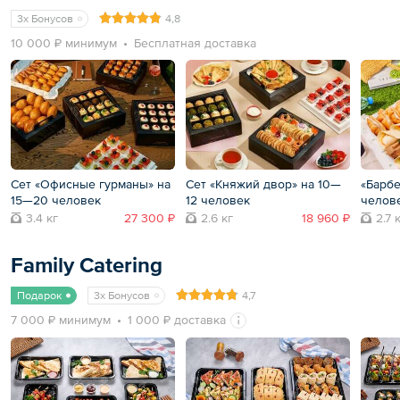
3x Бонусов
4,8
10 000 ₽ минимум
Бесплатная доставка
Сет «Офисные гурманы» на
Сет «Княжий двор» на 10—
«Барбе
15—20 человек
12 человек
челов
3.4 кг
27 300 ₽
2.6 кг
18 960 ₽
2.7 
Family Catering
Подарок
3x Бонусов
4,7
7 000 ₽ минимум
1 000 ₽ доставка