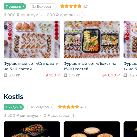
Подарки
3x Бонусов
4,7
6 000 ₽ минимум
1 000 ₽ доставка
Фуршетный сет «Стандарт»
Фуршетный сет «Люкс» на
Фурше
на 5-10 гостей
15-20 гостей
+» на 
2.8 кг
9 100 ₽
5.5 кг
24 000 ₽
3.2 
Kostis
Скидки
3x Бонусов
4,8
3 500 ₽ минимум
0 ₽ доставка