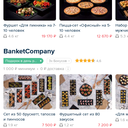
Фуршет «Для пикника» на 7-
Пицца-сет «Офисный» на 5-
Набор 
10 человек
10 человек
мужчин
4.6 кг
19 170 ₽
4.4 кг
12 670 ₽
5.3 
BanketCompany
Подарок в день рождения
3x Бонусов
4,6
1 000 ₽ минимум
0 ₽ доставка
Сет из 50 брускетт, тапосов
Фуршетный сет из 80
«Для 
и пинчосов
закусок
1.6 
1.9 кг
7 500 ₽
1.2 кг
7 200 ₽