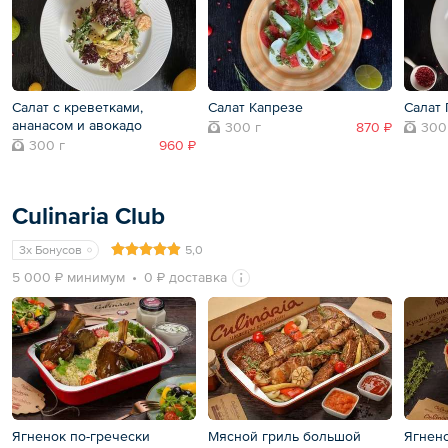
Салат с креветками,
Салат Капрезе
Салат 
ананасом и авокадо
300 г
870 ₽
300
300 г
960 ₽
Culinaria Club
3x Бонусов
5,0
5 000 ₽ минимум
0 ₽ доставка
Ягненок по-гречески
Мясной гриль большой
Ягнен