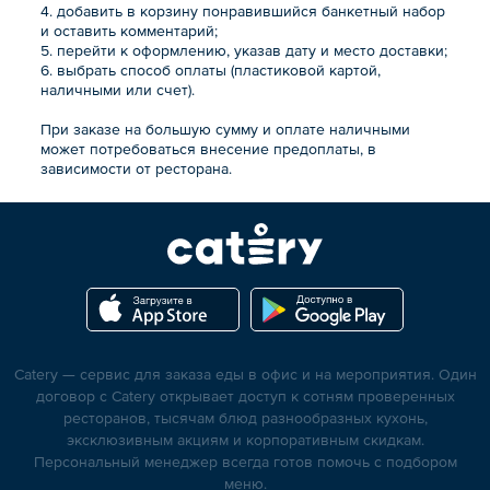
4. добавить в корзину понравившийся банкетный набор
и оставить комментарий;
5. перейти к оформлению, указав дату и место доставки;
6. выбрать способ оплаты (пластиковой картой,
наличными или счет).
При заказе на большую сумму и оплате наличными
может потребоваться внесение предоплаты, в
зависимости от ресторана.
Catery — сервис для заказа еды в офис и на мероприятия. Один
договор с Catery открывает доступ к сотням проверенных
ресторанов, тысячам блюд разнообразных кухонь,
эксклюзивным акциям и корпоративным скидкам.
Персональный менеджер всегда готов помочь с подбором
меню.