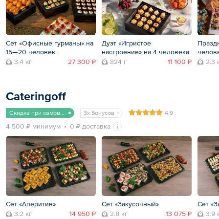
Сет «Офисные гурманы» на
Дуэт «Игристое
Празд
15—20 человек
настроение» на 4 человека
челов
3.4 кг
27 300 ₽
824 г
11 100 ₽
2.3 
Cateringoff
Скидка при самовывозе
3x Бонусов
4,9
4 500 ₽ минимум
0 ₽ доставка
Сет «Аперитив»
Сет «Закусочный»
Сет «З
3.2 кг
14 950 ₽
2.8 кг
13 075 ₽
3.9 