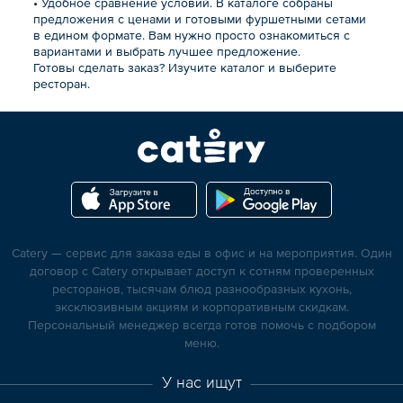
• Удобное сравнение условий. В каталоге собраны
предложения с ценами и готовыми фуршетными сетами
в едином формате. Вам нужно просто ознакомиться с
вариантами и выбрать лучшее предложение.
Готовы сделать заказ? Изучите каталог и выберите
ресторан.
Catery — сервис для заказа еды в офис и на мероприятия. Один
договор с Catery открывает доступ к сотням проверенных
ресторанов, тысячам блюд разнообразных кухонь,
эксклюзивным акциям и корпоративным скидкам.
Персональный менеджер всегда готов помочь с подбором
меню.
У нас ищут