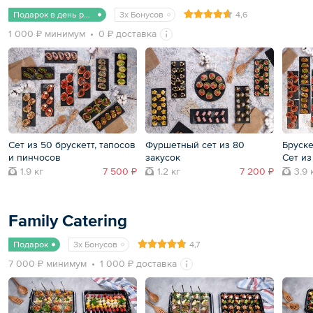
Подарок в день рождения
3x Бонусов
4,6
1 000 ₽ минимум
0 ₽ доставка
Сет из 50 брускетт, тапосов
Фуршетный сет из 80
Бруске
и пинчосов
закусок
Сет из
1.9 кг
7 500 ₽
1.2 кг
7 200 ₽
3.9 
Family Catering
Подарок
3x Бонусов
4,7
7 000 ₽ минимум
1 000 ₽ доставка