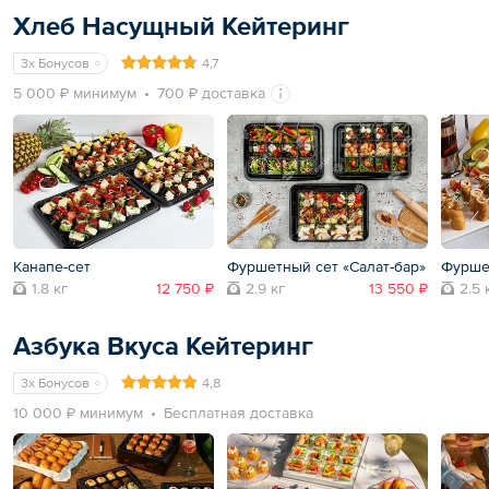
Хлеб Насущный Кейтеринг
3x Бонусов
4,7
5 000 ₽ минимум
700 ₽ доставка
Канапе-сет
Фуршетный сет «Салат-бар»
Фурше
1.8 кг
12 750 ₽
2.9 кг
13 550 ₽
2.5 
Азбука Вкуса Кейтеринг
3x Бонусов
4,8
10 000 ₽ минимум
Бесплатная доставка