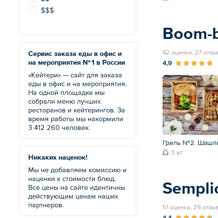
$$$
Boom-
42 оценки, 27 отзы
Сервис заказа еды в офис и
на мероприятия № 1 в России
4,9
«Кейтери» — сайт для заказа
еды в офис и на мероприятия.
На одной площадке мы
собрали меню лучших
ресторанов и кейтерингов. За
время работы мы накормили
3 412 260 человек.
Гриль №2. Шашл
3 кг
Никаких наценок!
Мы не добавляем комиссию и
наценки к стоимости блюд.
Sempli
Все цены на сайте идентичны
действующим ценам наших
партнеров.
51 оценка, 29 отзы
4,4