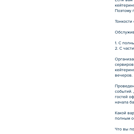
кейтеринг
Поэтому п
Тонкости
Обслужив
1. С пол
2. С час
Организа
сервиров
кейтерин
вечеров.
Проведен
событий.
гостей о
начала ба
Какой ва
полным о
Что вы по