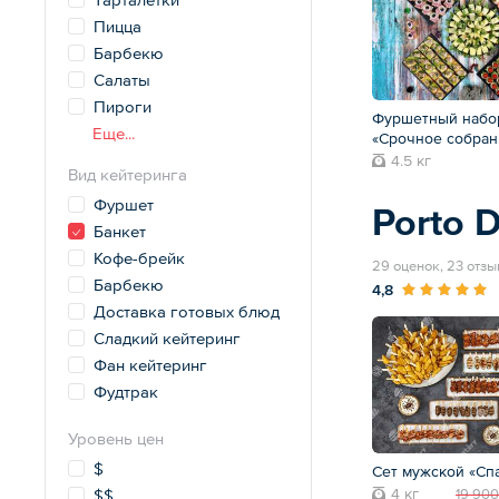
Пицца
Барбекю
Салаты
Пироги
Фуршетный набо
Еще...
«Срочное собран
4.5 кг
Вид кейтеринга
Фуршет
Porto D
Банкет
Кофе-брейк
29 оценок, 23 отзы
Барбекю
4,8
Доставка готовых блюд
Сладкий кейтеринг
Фан кейтеринг
Фудтрак
Уровень цен
$
Сет мужской «Сп
4 кг
$$
19 900