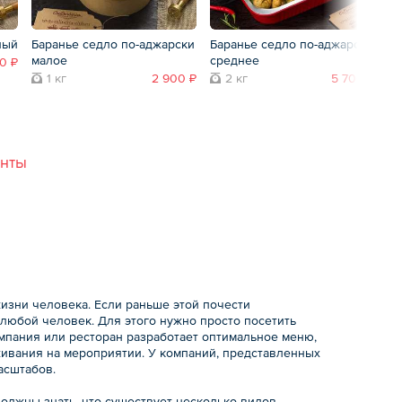
лый
Баранье седло по-аджарски
Баранье седло по-аджарски
Мя
малое
среднее
0 ₽
1 кг
2 900 ₽
2 кг
5 700 ₽
анты
изни человека. Если раньше этой почести
т любой человек. Для этого нужно просто посетить
омпания или ресторан разработает оптимальное меню,
ивания на мероприятии. У компаний, представленных
асштабов.
должны знать, что существует несколько видов