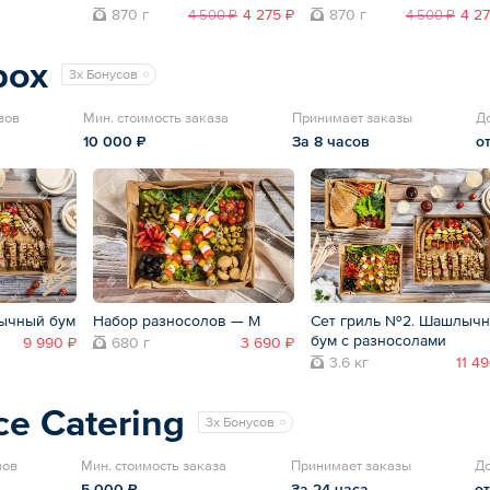
870 г
4 275 ₽
870 г
4 27
4 500 ₽
4 500 ₽
box
3x Бонусов
вов
Мин. стоимость заказа
Принимает заказы
Д
10 000 ₽
За 8 часов
о
ычный бум
Набор разносолов — M
Сет гриль №2. Шашлыч
бум с разносолами
9 990 ₽
680 г
3 690 ₽
3.6 кг
11 4
ce Catering
3x Бонусов
вов
Мин. стоимость заказа
Принимает заказы
До
5 000 ₽
За 24 часа
от