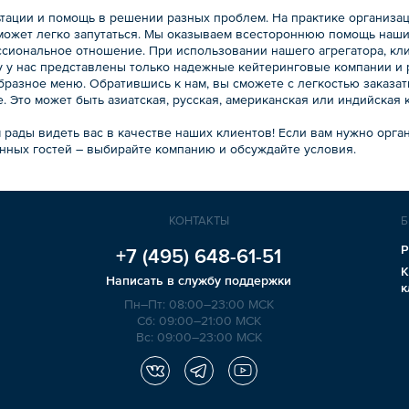
льтации и помощь в решении разных проблем. На практике организа
может легко запутаться. Мы оказываем всестороннюю помощь наши
ссиональное отношение. При использовании нашего агрегатора, кл
у у нас представлены только надежные кейтеринговые компании и
образное меню. Обратившись к нам, вы сможете с легкостью заказа
. Это может быть азиатская, русская, американская или индийская 
 рады видеть вас в качестве наших клиентов! Если вам нужно орг
нных гостей – выбирайте компанию и обсуждайте условия.
КОНТАКТЫ
Б
Р
+7 (495)
648-61-51
К
Написать в службу поддержки
к
Пн–Пт: 08:00–23:00 МСК
Сб: 09:00–21:00 МСК
Вс: 09:00–23:00 МСК