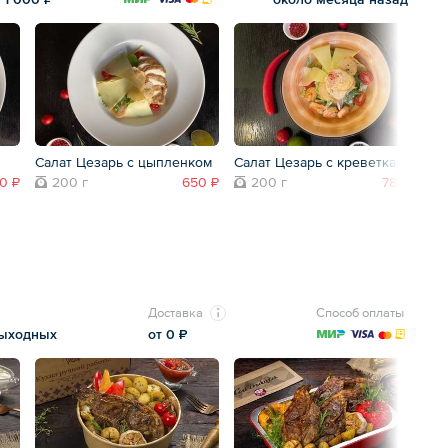
Салат Цезарь с цыпленком
Салат Цезарь с креветками
Са
ба
0 ₽
200 г
650 ₽
200 г
780 ₽
а
Доставка
Способ оплаты
выходных
от 0 ₽