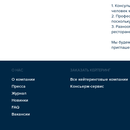
1. Консу
человек 
2. Профе
поскольк
3. Разно
ресторане
Мы будем
приглаше
О НАС
ЗАКАЗАТЬ КЕЙТЕРИНГ
О компании
Все кейтеринговые компании
Пресса
Консьерж-сервис
Журнал
Новинки
FAQ
Вакансии