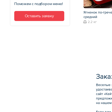
Поможем с подбором меню!
Ягненок по-греч
Оставить заявку
средний
2.2 кг
Зака
Веселые 
удостаива
сайт «Ке
предложи
на нашем
Если вам 