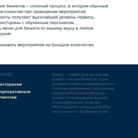
ция банкетов – сложный процесс, в котором обычный
м клиентам при проведении мероприятий.
иенты получают высочайший уровень сервиса,
 рестораны с обученным персоналом.
ть меню для банкета по вашему вкусу в любом
кухня!
анизовать мероприятие на большое количество
ИЗНЕС
Catery — сервис для заказа еды
в офис и на мероприятия. Один
договор с Catery открывает доступ
есторанам
к сотням проверенных ресторанов,
орпоративным
тысячам блюд разнообразных
лиентам
кухонь, эксклюзивным акциям
и корпоративным скидкам.
Персональный менеджер всегда
готов помочь с подбором меню.