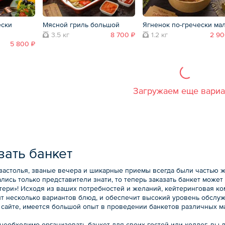
ески
Мясной гриль большой
Ягненок по-гречески ма
3.5 кг
8 700 ₽
1.2 кг
2 90
5 800 ₽
Загружаем еще вари
зать банкет
застолья, званые вечера и шикарные приемы всегда были частью ж
лись только представители знати, то теперь заказать банкет може
йтери»! Исходя из ваших потребностей и желаний, кейтеринговая к
т несколько вариантов блюд, и обеспечит высокий уровень обслуж
 сайте, имеется большой опыт в проведении банкетов различных м
необходимо организовать банкет для своих гостей или коллег, вы 