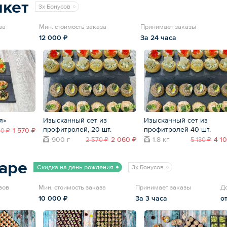
нкет
3x Бонусов
ва
Мин. стоимость заказа
Принимает заказы
12 000 ₽
За 24 часа
я»
Изысканный сет из
Изысканный сет из
профитролей, 20 шт.
профитролей 40 шт.
1 570 ₽
60 ₽
900 г
2 060 ₽
1.8 кг
4 1
2 570 ₽
5 130 ₽
nape
Скидка на день рождения
3x Бонусов
вов
Мин. стоимость заказа
Принимает заказы
Д
10 000 ₽
За 3 часа
о