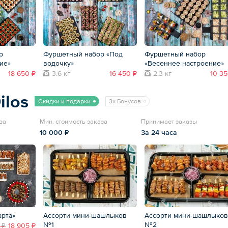
р
Фуршетный набор «Под
Фуршетный набор
ие»
водочку»
«Весеннее настроение»
18 650 ₽
3.6 кг
16 450 ₽
2.3 кг
10 35
ilos
Скидки и подарки
3x Бонусов
ва
Мин. стоимость заказа
Принимает заказы
10 000 ₽
За 24 часа
арта»
Ассорти мини-шашлыков
Ассорти мини-шашлыков
№1
№2
18 905 ₽
 ₽