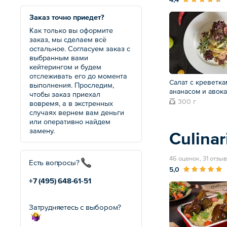
Заказ точно приедет?
Как только вы оформите
заказ, мы сделаем всё
остальное. Согласуем заказ с
выбранным вами
кейтерингом и будем
отслеживать его до момента
Салат с креветка
выполнения. Проследим,
ананасом и авок
чтобы заказ приехал
300 г
вовремя, а в экстренных
случаях вернем вам деньги
или оперативно найдем
замену.
Culinar
46 оценок, 31 отзыв
Есть вопросы?
5,0
+7 (495)
648-61-51
Затрудняетесь с выбором?