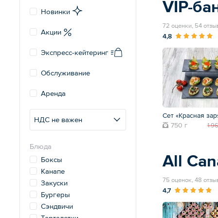
VIP-ба
Новинки
72 оценки, 54 отзы
Акции
4,8
Экспресс-кейтеринг
Обслуживание
Аренда
Сет «Красная зар
НДС не важен
750 г
1 9
Блюда
All Ca
Боксы
Канапе
75 оценок, 48 отзы
Закуски
4,7
Бургеры
Сэндвичи
Тарталетки