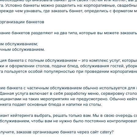
а. Условно банкеты можно разделить на: корпоративные, свадебные
режде чем узнавать, где заказать банкет, определись с форматом 
 организации банкетов
ание банкетов разделяют на два типа, которые вы можете заказать
ным обслуживанием;
тичным обслуживанием.
ция банкета с полным обслуживанием – это комплекс услуг, которы
ки и оформлении столов, подачи блюд, обслуживания гостей, убор
га пользуется особой популярностью при проведении корпоративн
ие банкета с частичным обслуживанием обычно используется для
 Данная услуга включает в себя разработку меню, сервировку стол
фициантами на таких мероприятиях не предусмотрено. Обычно кейт
нкета подает основные блюда и напитки на столы.
риант кейтеринга выбрать, решать только вам. Мы в свою очередь 
бслуживанием, чтобы вам не нужно было постоянно контролироват
лучите, заказав организацию банкета через сайт catery?