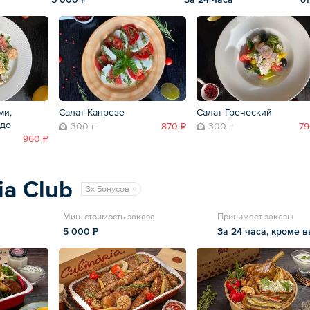
ми,
Салат Капрезе
Салат Греческий
адо
300 г
870 ₽
300 г
79
960 ₽
ia Club
3x Бонусов
Мин. стоимость заказа
Принимает заказы
5 000 ₽
За 24 часа, кроме 