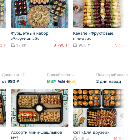
Фуршетный набор
Канапе «Фруктовые
Ка
«Закусочный»
шпажки»
0 ₽
1.7 кг
8 790 ₽
900 г
5 050 ₽
Доставка
Способ оплаты
Последний заказ
от 980 ₽
2 дня назад
Ассорти мини-шашлыков
Сет «Для друзей»
Р
№3
4.5 кг
14 500 ₽