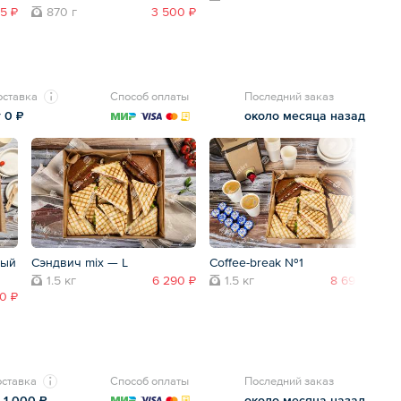
5 ₽
870 г
3 500 ₽
оставка
Способ оплаты
Последний заказ
т 0 ₽
около месяца назад
ный
Сэндвич mix — L
Coffee-break №1
Ве
1.5 кг
6 290 ₽
1.5 кг
8 690 ₽
90 ₽
ставка
Способ оплаты
Последний заказ
 1 000 ₽
около месяца назад