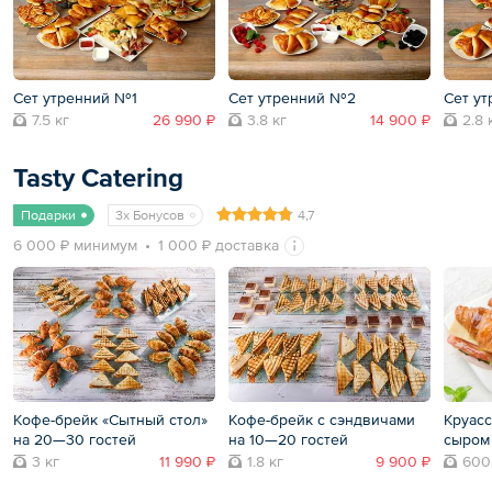
Сет утренний №1
Сет утренний №2
Сет у
7.5 кг
26 990 ₽
3.8 кг
14 900 ₽
2.8 
Tasty Catering
Подарки
3x Бонусов
4,7
6 000 ₽ минимум
1 000 ₽ доставка
Кофе-брейк «Сытный стол»
Кофе-брейк с сэндвичами
Круасс
на 20—30 гостей
на 10—20 гостей
сыром
3 кг
11 990 ₽
1.8 кг
9 900 ₽
600