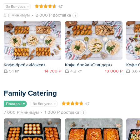
3x Бонусов
4,7
0 ₽ минимум
2 000 ₽ доставка
Кофе-брейк «Макси»
Кофе-брейк «Стандарт»
Кофе-
5.1 кг
14 700 ₽
4.2 кг
13 000 ₽
3.6 
Family Catering
Подарок
3x Бонусов
4,7
7 000 ₽ минимум
1 000 ₽ доставка