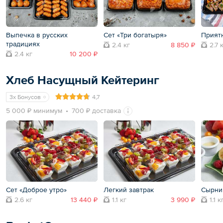
Выпечка в русских
Сет «Три богатыря»
Прият
традициях
2.4 кг
8 850 ₽
2.7 
2.4 кг
10 200 ₽
Хлеб Насущный Кейтеринг
3x Бонусов
4,7
5 000 ₽ минимум
700 ₽ доставка
Сет «Доброе утро»
Легкий завтрак
Сырни
2.6 кг
13 440 ₽
1.1 кг
3 990 ₽
1.1 к