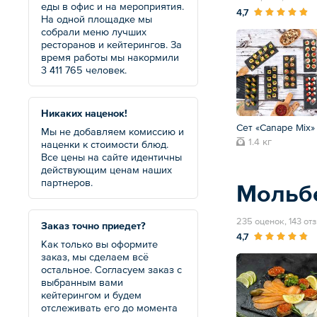
еды в офис и на мероприятия.
4,7
На одной площадке мы
собрали меню лучших
ресторанов и кейтерингов. За
время работы мы накормили
3 411 765 человек.
Никаких наценок!
Сет «Canape Mix»
Мы не добавляем комиссию и
1.4 кг
наценки к стоимости блюд.
Все цены на сайте идентичны
действующим ценам наших
партнеров.
Мольб
235 оценок, 143 от
Заказ точно приедет?
4,7
Как только вы оформите
заказ, мы сделаем всё
остальное. Согласуем заказ с
выбранным вами
кейтерингом и будем
отслеживать его до момента