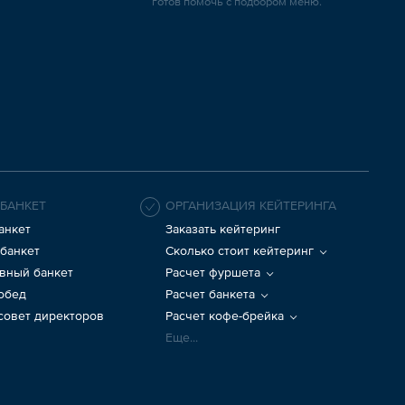
готов помочь с подбором меню.
 БАНКЕТ
ОРГАНИЗАЦИЯ КЕЙТЕРИНГА
анкет
Заказать кейтеринг
банкет
Сколько стоит кейтеринг
вный банкет
Расчет фуршета
 обед
Расчет банкета
 совет директоров
Расчет кофе-брейка
Еще...