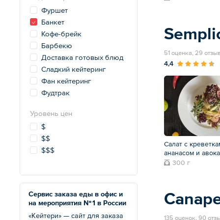
Фуршет
Банкет
Sempli
Кофе-брейк
Барбекю
51 оценка, 29 отзы
Доставка готовых блюд
4,4
Сладкий кейтеринг
Фан кейтеринг
Фудтрак
Уровень цен
$
$$
Салат с креветка
$$$
ананасом и авок
300 г
Canape
Сервис заказа еды в офис и
на мероприятия № 1 в России
«Кейтери» — сайт для заказа
135 оценок, 90 отз