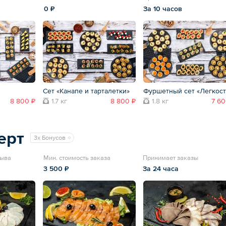
0 ₽
За 10 часов
Сет «Канапе и тарталетки»
Фуршетный сет «Легкост
8 800 ₽
1.7 кг
8 800 ₽
1.8 кг
7 60
ерт
3x Бонусов
зыва
Мин. стоимость заказа
Принимает заказы
3 500 ₽
За 24 часа