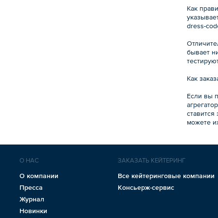
Как прав
указывает
dress-cod
Отличите
бывает н
тестируют
Как зака
Если вы 
агрегатор
ставится
можете их
О НАС
ЗАКАЗАТЬ КЕЙТЕРИНГ
О компании
Все кейтеринговые компании
Пресса
Консьерж-сервис
Журнал
Новинки