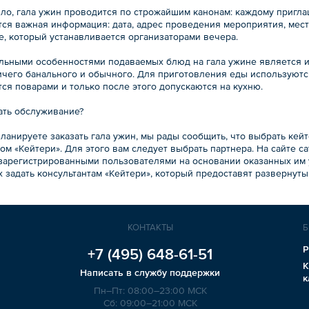
ило, гала ужин проводится по строжайшим канонам: каждому пригла
ся важная информация: дата, адрес проведения мероприятия, место
e, который устанавливается организаторами вечера.
льными особенностями подаваемых блюд на гала ужине является из
ичего банального и обычного. Для приготовления еды используютс
ся поварами и только после этого допускаются на кухню.
зать обслуживание?
планируете заказать гала ужин, мы рады сообщить, что выбрать к
ом «Кейтери». Для этого вам следует выбрать партнера. На сайте ca
 зарегистрированными пользователями на основании оказанных им у
 задать консультантам «Кейтери», который предоставят развернуты
КОНТАКТЫ
Б
Р
+7 (495)
648-61-51
К
Написать в службу поддержки
к
Пн–Пт: 08:00–23:00 МСК
Сб: 09:00–21:00 МСК