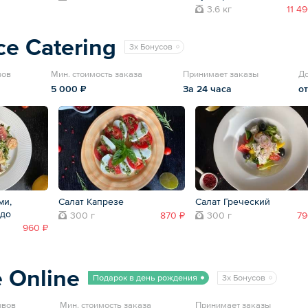
3.6 кг
11 4
ce Catering
3x Бонусов
вов
Мин. стоимость заказа
Принимает заказы
До
5 000 ₽
За 24 часа
от
ми,
Салат Капрезе
Салат Греческий
адо
300 г
870 ₽
300 г
79
960 ₽
 Online
Подарок в день рождения
3x Бонусов
ывов
Мин. стоимость заказа
Принимает заказы