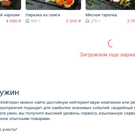
ой нарезки
Нарезка из семги
Мясная тарелка
4 080 ₽
180 г
3 200 ₽
270 г
2 1
Загружаем еще вари
 ужин
 «Кейтери» можно найти достойную кейтеринговую компанию или ре
ероприятия подходит для наиболее значимых событий: свадебный 
гала ужин, вы получите высокий уровень сервиса, изысканную серв
нное опытными поварами.
 учесть?