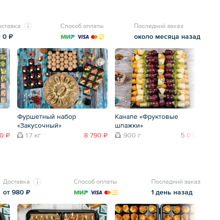
оставка
Способ оплаты
Последний заказ
т 0 ₽
около месяца назад
Фуршетный набор
Канапе «Фруктовые
Ка
«Закусочный»
шпажки»
0 ₽
1.7 кг
8 790 ₽
900 г
5 050 ₽
Доставка
Способ оплаты
Последний заказ
от 980 ₽
1 день назад