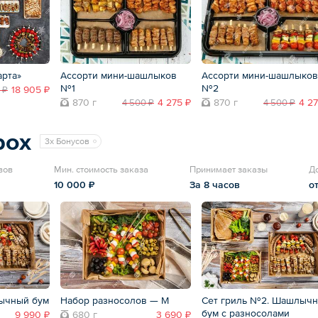
арта»
Ассорти мини-шашлыков
Ассорти мини-шашлыков
№1
№2
18 905 ₽
 ₽
870 г
4 275 ₽
870 г
4 27
4 500 ₽
4 500 ₽
box
3x Бонусов
вов
Мин. стоимость заказа
Принимает заказы
Д
10 000 ₽
За 8 часов
о
ычный бум
Набор разносолов — M
Сет гриль №2. Шашлыч
бум с разносолами
9 990 ₽
680 г
3 690 ₽