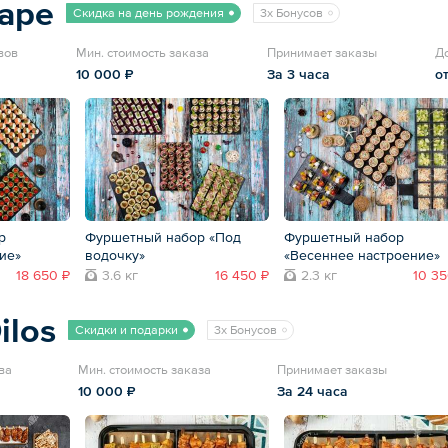
nape
Скидка на день рождения
3x Бонусов
вов
Мин. стоимость заказа
Принимает заказы
Д
10 000 ₽
За 3 часа
о
р
Фуршетный набор «Под
Фуршетный набор
ие»
водочку»
«Весеннее настроение»
18 650 ₽
3.6 кг
16 450 ₽
2.3 кг
10 35
ilos
Скидки и подарки
3x Бонусов
ва
Мин. стоимость заказа
Принимает заказы
10 000 ₽
За 24 часа