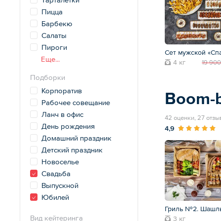
Пицца
Барбекю
Салаты
Пироги
Сет мужской «Сп
Еще...
4 кг
19 900
Подборки
Корпоратив
Boom-
Рабочее совещание
Ланч в офис
42 оценки, 27 отзы
День рождения
4,9
Домашний праздник
Детский праздник
Новоселье
Свадьба
Выпускной
Юбилей
Гриль №2. Шашл
Вид кейтеринга
3 кг