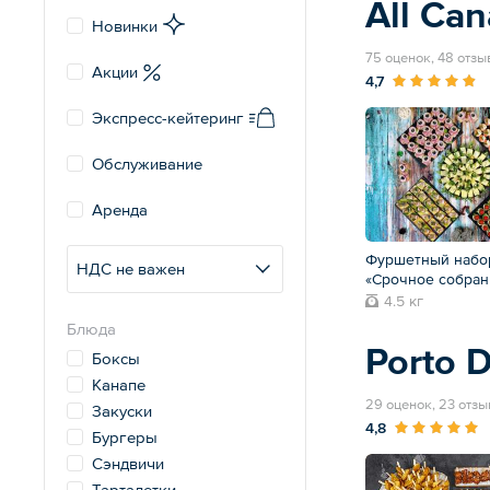
All Ca
Новинки
75 оценок, 48 отзы
Акции
4,7
Экспресс-кейтеринг
Обслуживание
Аренда
Фуршетный набо
НДС не важен
«Срочное собран
4.5 кг
Блюда
Porto D
Боксы
Канапе
29 оценок, 23 отзы
Закуски
4,8
Бургеры
Сэндвичи
Тарталетки