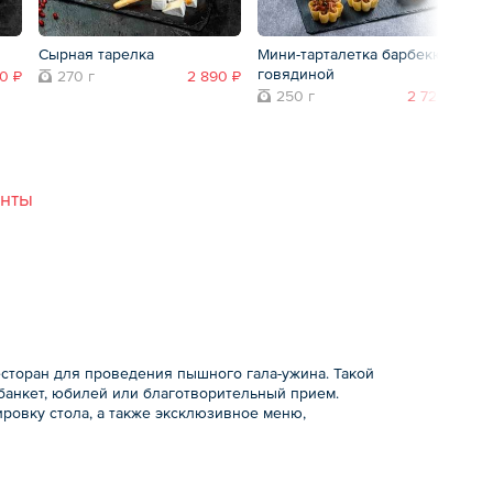
Сырная тарелка
Мини-тарталетка барбекю с
С
говядиной
50 ₽
270 г
2 890 ₽
250 г
2 720 ₽
анты
сторан для проведения пышного гала-ужина. Такой
банкет, юбилей или благотворительный прием.
ировку стола, а также эксклюзивное меню,