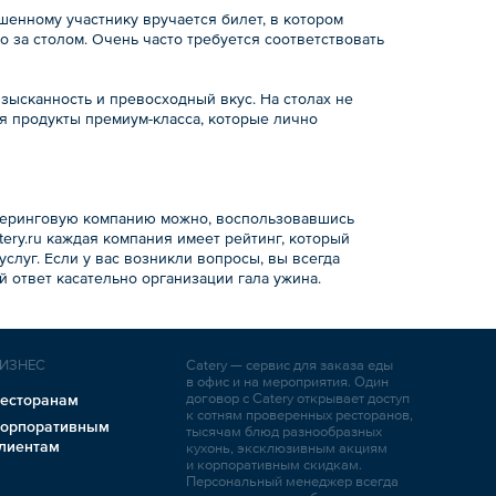
шенному участнику вручается билет, в котором
 за столом. Очень часто требуется соответствовать
ысканность и превосходный вкус. На столах не
я продукты премиум-класса, которые лично
ейтеринговую компанию можно, воспользовавшись
tery.ru каждая компания имеет рейтинг, который
слуг. Если у вас возникли вопросы, вы всегда
й ответ касательно организации гала ужина.
ИЗНЕС
Catery — сервис для заказа еды
в офис и на мероприятия. Один
договор с Catery открывает доступ
есторанам
к сотням проверенных ресторанов,
орпоративным
тысячам блюд разнообразных
лиентам
кухонь, эксклюзивным акциям
и корпоративным скидкам.
Персональный менеджер всегда