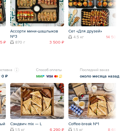
Ассорти мини-шашлыков
Сет «Для друзей»
Р
№3
4.5 кг
14 500 ₽
5 ₽
870 г
3 500 ₽
оставка
Способ оплаты
Последний заказ
т 0 ₽
около месяца назад
ный
Сэндвич mix — L
Coffee-break №1
Ве
1.5 кг
6 290 ₽
1.5 кг
8 690 ₽