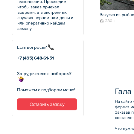
выполнения. Проследим,
чтобы заказ приехал
вовремя, а в экстренных
Закуска из рыбн
случаях вернем вам деньги
280 г
или оперативно найдем
замену.
Есть вопросы?
+7 (495)
648-61-51
Затрудняетесь с выбором?
Гала
Поможем с подбором меню!
На сайте
Оставить заявку
формат м
Заказав 
составле
Что нужно