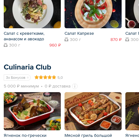
Салат с креветками,
Салат Капрезе
Салат 
ананасом и авокадо
300 г
870 ₽
300
300 г
960 ₽
Culinaria Club
3x Бонусов
5,0
5 000 ₽ минимум
0 ₽ доставка
Ягненок по-гречески
Мясной гриль большой
Ягнен