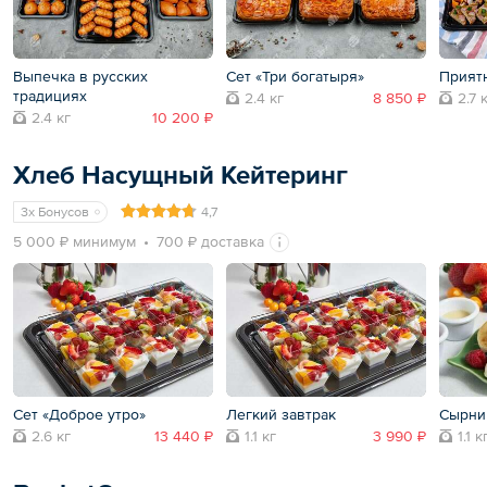
Выпечка в русских
Сет «Три богатыря»
Прият
традициях
2.4 кг
8 850 ₽
2.7 
2.4 кг
10 200 ₽
Хлеб Насущный Кейтеринг
3x Бонусов
4,7
5 000 ₽ минимум
700 ₽ доставка
Сет «Доброе утро»
Легкий завтрак
Сырни
2.6 кг
13 440 ₽
1.1 кг
3 990 ₽
1.1 к