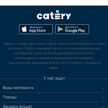
Catery — сервис для заказа еды в офис и на мероприятия. Один
договор с Catery открывает доступ к сотням проверенных
ресторанов, тысячам блюд разнообразных кухонь,
эксклюзивным акциям и корпоративным скидкам.
Персональный менеджер всегда готов помочь с подбором
меню.
У нас ищут
Виды кейтеринга
Поводы
Заказать фуршет