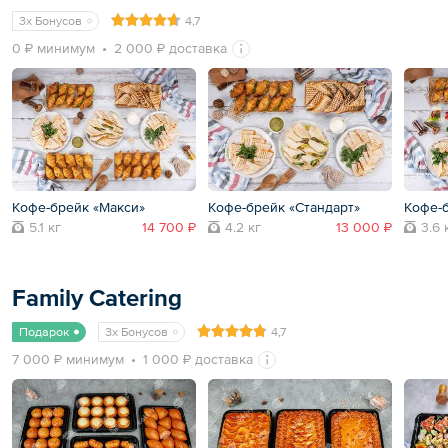
3x Бонусов
4,7
0 ₽ минимум
2 000 ₽ доставка
Кофе-брейк «Макси»
Кофе-брейк «Стандарт»
Кофе-
5.1 кг
14 700 ₽
4.2 кг
13 000 ₽
3.6 
Family Catering
Подарок
3x Бонусов
4,7
7 000 ₽ минимум
1 000 ₽ доставка