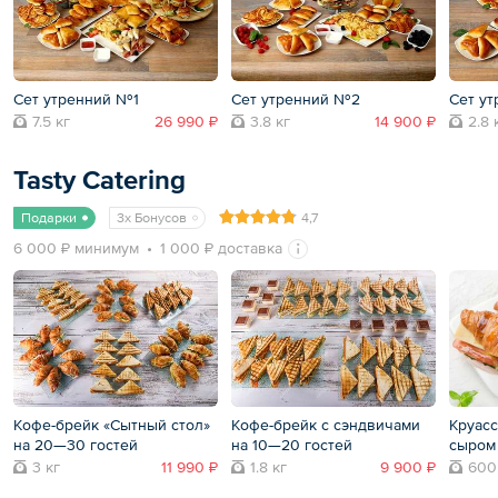
Сет утренний №1
Сет утренний №2
Сет у
7.5 кг
26 990 ₽
3.8 кг
14 900 ₽
2.8 
Tasty Catering
Подарки
3x Бонусов
4,7
6 000 ₽ минимум
1 000 ₽ доставка
Кофе-брейк «Сытный стол»
Кофе-брейк с сэндвичами
Круасс
на 20—30 гостей
на 10—20 гостей
сыром
3 кг
11 990 ₽
1.8 кг
9 900 ₽
600