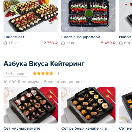
Канапе-сет
Салат с моцареллой
Набор
1.8 кг
12 750 ₽
1.1 кг
5 450 ₽
600
Азбука Вкуса Кейтеринг
3x Бонусов
4,8
10 000 ₽ минимум
Бесплатная доставка
Сет мясных канапе
Сет рыбных канапе «На
Сет не