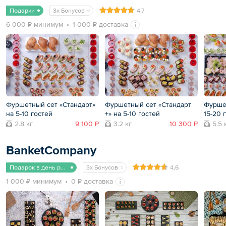
Подарки
3x Бонусов
4,7
6 000 ₽ минимум
1 000 ₽ доставка
Фуршетный сет «Стандарт»
Фуршетный сет «Стандарт
Фурше
на 5-10 гостей
+» на 5-10 гостей
15-20 
2.8 кг
9 100 ₽
3.2 кг
10 300 ₽
5.5 
BanketCompany
Подарок в день рождения
3x Бонусов
4,6
1 000 ₽ минимум
0 ₽ доставка