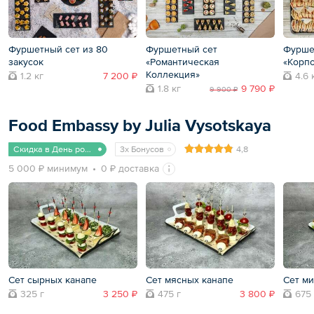
Фуршетный сет из 80
Фуршетный сет
Фурше
закусок
«Романтическая
«Корпо
Коллекция»
1.2 кг
7 200 ₽
4.6 
1.8 кг
9 790 ₽
9 900 ₽
Food Embassy by Julia Vysotskaya
Скидка в День рождения
3x Бонусов
4,8
5 000 ₽ минимум
0 ₽ доставка
Сет сырных канапе
Сет мясных канапе
Сет м
325 г
3 250 ₽
475 г
3 800 ₽
675 