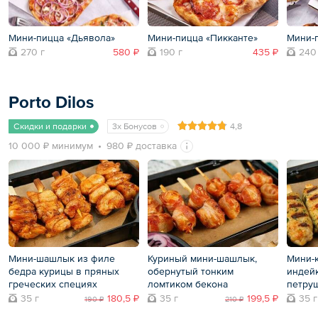
Мини-пицца «Дьявола»
Мини-пицца «Пикканте»
Мини-п
270 г
580 ₽
190 г
435 ₽
240
Porto Dilos
Скидки и подарки
3x Бонусов
4,8
10 000 ₽ минимум
980 ₽ доставка
Мини-шашлык из филе
Куриный мини-шашлык,
Мини-
бедра курицы в пряных
обернутый тонким
индейк
греческих специях
ломтиком бекона
петру
35 г
180,5 ₽
35 г
199,5 ₽
35 г
190 ₽
210 ₽