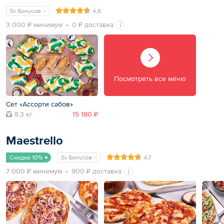
3x Бонусов
4,6
3 000 ₽ минимум
0 ₽ доставка
Посмотреть все меню
Сет «Ассорти сабов»
8.3 кг
15 180 ₽
Maestrello
Скидка 10%
3x Бонусов
4,7
7 000 ₽ минимум
900 ₽ доставка