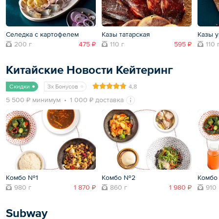
Селедка с картофелем
Казы татарская
Казы у
200 г
475 ₽
110 г
595 ₽
110 
Китайские Новости Кейтеринг
Скидки
3x Бонусов
4,8
5 500 ₽ минимум
1 000 ₽ доставка
Комбо №1
Комбо №2
Комбо
980 г
1 870 ₽
860 г
1 980 ₽
910 
Subway