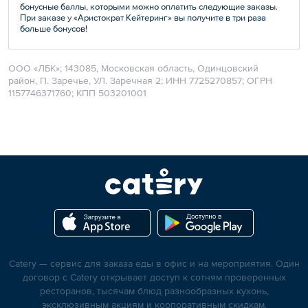
бонусные баллы, которыми можно оплатить следующие заказы.
При заказе у «Аристократ Кейтеринг» вы получите в три раза
больше бонусов!
ООО «ЛБК»; 143085, Московская область, Одинцовский
район, П. Заречье, УЛ. Заречная 2; ИНН 7725270857; ОГРН
1157746371760; КПП 503201001
Catery — сервис для заказа еды в офис и на мероприятия. Один
договор с Catery открывает доступ к сотням проверенных
ресторанов, тысячам блюд разнообразных кухонь,
эксклюзивным акциям и корпоративным скидкам.