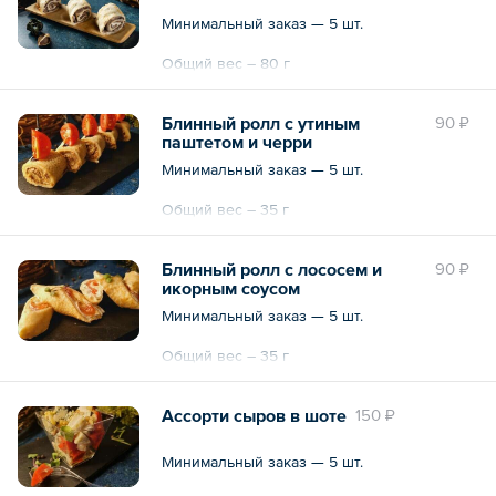
— Чикен-бургер с беконом — 15 шт. по 140
Минимальный заказ — 5 шт.
г
Общий вес – 13.1 кг
Общий вес – 80 г
Десерты:
— Тирамису в шоте — 25 шт. по 80 г
— Фруктовый блинный ролл — 25 шт. по
Блинный ролл с утиным
90 ₽
50 г
паштетом и черри
Минимальный заказ — 5 шт.
Общий вес – 25.8 кг
Общий вес – 35 г
Блинный ролл с лососем и
90 ₽
икорным соусом
Минимальный заказ — 5 шт.
Общий вес – 35 г
Ассорти сыров в шоте
150 ₽
Минимальный заказ — 5 шт.