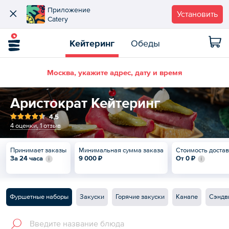
Приложение
Установить
Catery
Кейтеринг
Обеды
Москва, укажите адрес, дату и время
Аристократ Кейтеринг
4,5
4 оценки
,
1 отзыв
Принимает заказы
Минимальная сумма заказа
Стоимость доста
За 24 часа
9 000 ₽
От
0 ₽
Фуршетные наборы
Закуски
Горячие закуски
Канапе
Сэндв