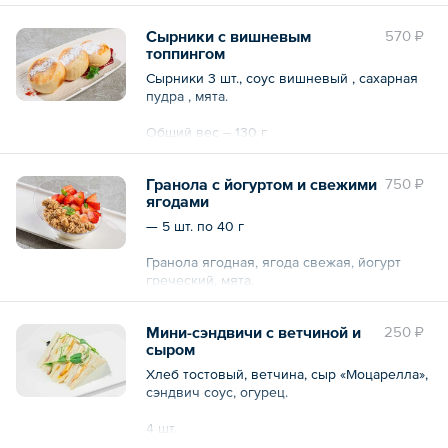
— Роллы с курицей цезарь — 8 шт.;
— Фруктовое канапе с виноградом — 10
— Роллы с лососем — 8 шт.
шт.;
Сырники с вишневым
570 ₽
— «Оливье» в веррине — 5 шт.;
топпингом
Общий вес – 2.4 кг
— Салат «Греческий» в веррине — 5 шт.;
Сырники 3 шт., соус вишневый , сахарная
— Салат «Нисуаз» в веррине — 5 шт.;
пудра , мята.
— Мини-шашлычки из овощей — 10 шт.;
— Мини-шашлычки из свинины — 10 шт.;
Общий вес – 130 г
— Мини-шашлычки из куриного бедра — 10
шт.
Гранола с йогуртом и свежими
750 ₽
Общий вес – 5575 г
ягодами
— 5 шт. по 40 г
Гранола ягодная, ягода свежая, йогурт
греческий, мята.
Общий вес – 200 г
Мини-сэндвичи с ветчиной и
250 ₽
сыром
Хлеб тостовый, ветчина, сыр «Моцарелла»,
сэндвич соус, огурец.
4 шт.