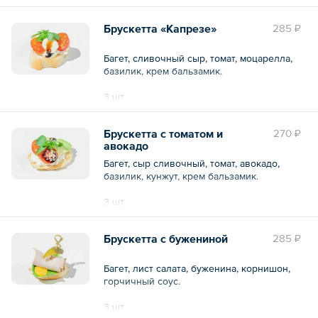
3 шт.
Брускетта «Капрезе»
285 ₽
Общий вес – 90 г
Багет, сливочный сыр, томат, моцарелла,
базилик, крем бальзамик.
3 шт.
Общий вес – 90 г
Брускетта с томатом и
270 ₽
авокадо
Багет, сыр сливочный, томат, авокадо,
базилик, кунжут, крем бальзамик.
3 шт.
Общий вес – 90 г
Брускетта с бужениной
285 ₽
Багет, лист салата, буженина, корнишон,
горчичный соус.
3 шт.