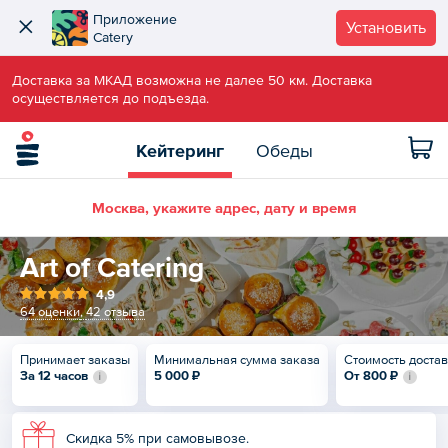
Приложение
Установить
Catery
Доставка за МКАД возможна не далее 50 км. Доставка
осуществляется до подъезда.
Кейтеринг
Обеды
Москва, укажите адрес, дату и время
Art of Catering
4,9
64 оценки
,
42 отзыва
Принимает заказы
Минимальная сумма заказа
Стоимость доста
За 12 часов
5 000 ₽
От
800 ₽
Скидка 5% при самовывозе.