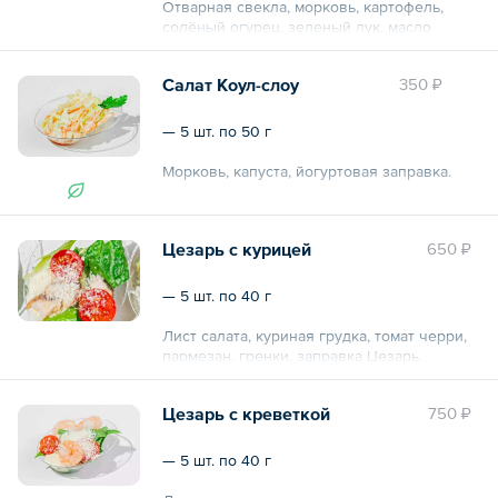
Отварная свекла, морковь, картофель,
солёный огурец, зеленый лук, масло
ароматное.
Салат Коул-слоу
350 ₽
Общий вес – 425 г
— 5 шт. по 50 г
Морковь, капуста, йогуртовая заправка.
Общий вес – 250 г
Цезарь с курицей
650 ₽
— 5 шт. по 40 г
Лист салата, куриная грудка, томат черри,
пармезан, гренки, заправка Цезарь.
Общий вес – 200 г
Цезарь с креветкой
750 ₽
— 5 шт. по 40 г