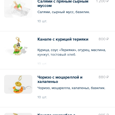
Салями с пряным сырным
1 200 ₽
муссом
Салями, сырный мусс, базилик.
10 шт.
Общий вес – 180 г
Канапе с курицей терияки
800 ₽
Курица, соус «Терияки», огурец, маслина,
кунжут, тостовый хлеб.
10 шт.
Общий вес – 200 г
Чоризо с моцареллой и
880 ₽
халапеньо
Чоризо, моцарелла, халапеньо, базилик.
10 шт.
Общий вес – 150 г
Канапе камамбер с
995 ₽