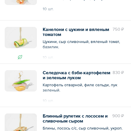
10 шт.
Общий вес – 200 г
Канелони с цукини и вяленым
750 ₽
томатом
Цукини, сыр сливочный, вяленый томат,
базилик.
10 шт.
Общий вес – 200 г
Селедочка с бэби-картофелем
830 ₽
и зеленым луком
Картофель отварной, филе сельди, лук
зеленый.
10 шт.
Общий вес – 200 г
Блинный рулетик с лососем и
900 ₽
сливочным сыром
Блины, лосось с/с, сыр сливочный, укроп.