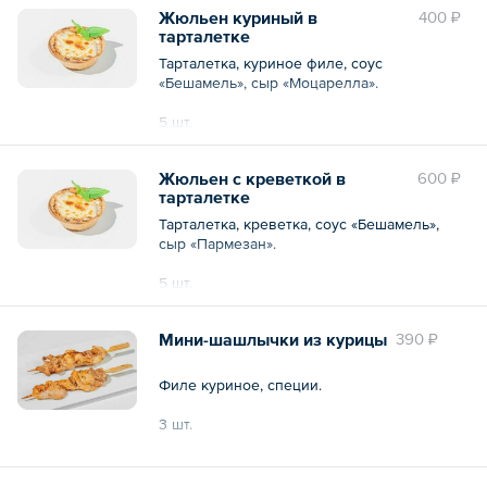
Жюльен куриный в
400 ₽
тарталетке
Тарталетка, куриное филе, соус
«Бешамель», сыр «Моцарелла».
5 шт.
Общий вес – 150 г
Жюльен с креветкой в
600 ₽
тарталетке
Тарталетка, креветка, соус «Бешамель»,
сыр «Пармезан».
5 шт.
Общий вес – 150 г
Мини-шашлычки из курицы
390 ₽
Филе куриное, специи.
3 шт.
Общий вес – 180 г