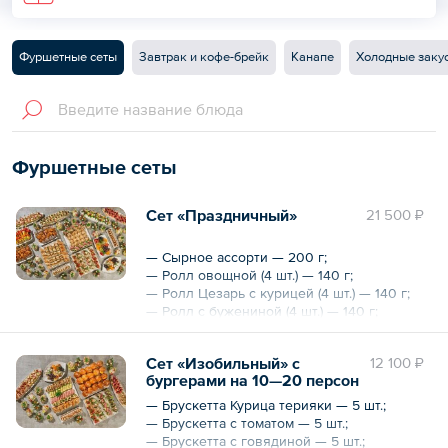
Фуршетные сеты
Завтрак и кофе-брейк
Канапе
Холодные заку
Фуршетные сеты
Сет «Праздничный»
21 500 ₽
— Сырное ассорти — 200 г;
— Ролл овощной (4 шт.) — 140 г;
— Ролл Цезарь с курицей (4 шт.) — 140 г;
— Ролл с бужениной (4 шт.) — 140 г;
— Ролл с ветчиной и сыром (4 шт.) — 140 г;
— Мини-сэндвичи с ветчиной и сыром (4
Сет «Изобильный» с
12 100 ₽
шт.) — 120 г;
бургерами на 10—20 персон
— Мини-сэндвичи с бужениной (4 шт.) —
120 г;
— Брускетта Курица терияки — 5 шт.;
— Мини-сэндвичи с лососем (4 шт.) — 120 г;
— Брускетта с томатом — 5 шт.;
— Брускетта Цезарь — 10 шт. по 30 г;
— Брускетта с говядиной — 5 шт.;