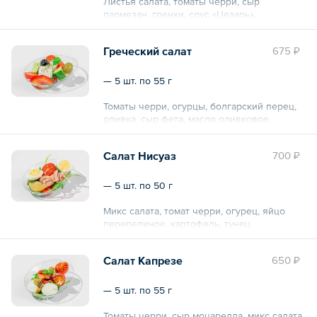
Листья салата, томаты черри, сыр
пармезан, гренки, соус «Цезарь».
Общий вес – 200 г
Греческий салат
675 ₽
— 5 шт. по 55 г
Томаты черри, огурцы, болгарский перец,
оливка, сыр фета, масло оливковое.
Общий вес – 275 г
Салат Нисуаз
700 ₽
— 5 шт. по 50 г
Микс салата, томат черри, огурец, яйцо
перепелиное, картофель, тунец
консервированный, горчичная заправка.
Салат Капрезе
650 ₽
Общий вес – 250 г
— 5 шт. по 55 г
Томаты черри, сыр моцарелла, микс салата,