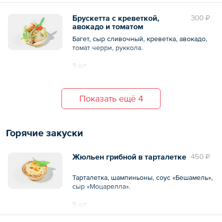
Общий вес – 90 г
Брускетта с креветкой,
300 ₽
авокадо и томатом
Багет, сыр сливочный, креветка, авокадо,
томат черри, руккола.
3 шт.
Общий вес – 90 г
Показать ещё 4
Горячие закуски
Жюльен грибной в тарталетке
450 ₽
Тарталетка, шампиньоны, соус «Бешамель»,
сыр «Моцарелла».
5 шт.
Общий вес – 150 г