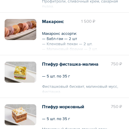
Профитроли, сливочный крем, сахарная
пудра.
Общий вес – 25 г
Макаронс
1 500 ₽
Макаронс ассорти:
— Бабл-гам — 2 шт
— Кленовый пекан — 2 шт.
— Малиновый брауни — 2 шт.
— Черничный йогурт — 2 шт.
Птифур фисташка-малина
750 ₽
Общий вес – 200 г
— 5 шт. по 35 г
Фисташковый бисквит, малиновый мусс,
фисташка.
Общий вес – 175 г
Птифур морковный
750 ₽
— 5 шт. по 35 г
Морковный бисквит, грецкий орех,