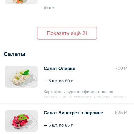
10 шт.
Общий вес – 200 г
Показать ещё 21
Cалаты
Салат Оливье
700 ₽
— 5 шт. по 80 г
Картофель, куриное филе, горошек
зеленый, яйцо отварное, морковь, огурец
соленый, огурец свежий, майонез.
Салат Винегрет в веррине
625 ₽
Общий вес – 400 г
— 5 шт. по 85 г