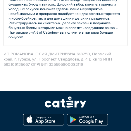
фуршетных блюд и закусок. Широкий выбор канапе, горячих и
холодных закусок поможет сделать ваше мероприятие
незабываемым и прекрасно подойдет как для офисных торжеств
и кофе-брейков, так и для домашних и детских праздников.
Регистрируйтесь на «Кейтери», делайте заказы и получайте
бонусные баллы, которыми можно оплатить следующие заказы.
При заказе у «Art of Catering» вы получите в три раза больше
бонусов!
ИП РОМАНОВА ЮЛИЯ ДМИТРИЕВНА 618250, Пермский
край, г. Губаха, ул. Проспект Свердлова, д. 4 В кв 16 ИНН
592109135667 ОГРНИП 325595800082119