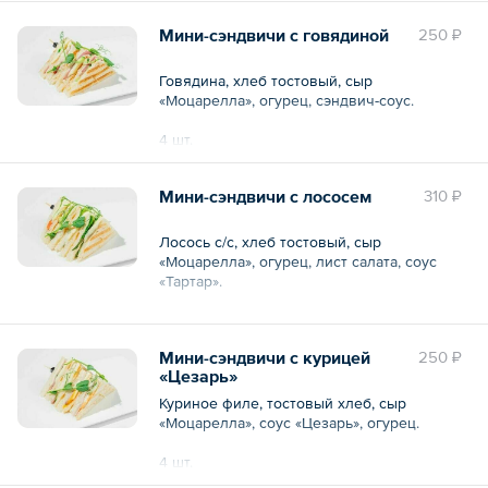
Общий вес – 120 г
Мини-сэндвичи с говядиной
250 ₽
Говядина, хлеб тостовый, сыр
«Моцарелла», огурец, сэндвич-соус.
4 шт.
Общий вес – 130 г
Мини-сэндвичи с лососем
310 ₽
Лосось с/с, хлеб тостовый, сыр
«Моцарелла», огурец, лист салата, соус
«Тартар».
4 шт.
Мини-сэндвичи с курицей
250 ₽
Общий вес – 140 г
«Цезарь»
Куриное филе, тостовый хлеб, сыр
«Моцарелла», соус «Цезарь», огурец.
4 шт.