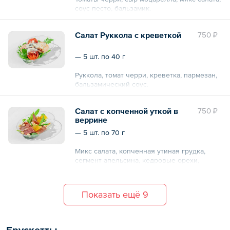
соус песто, бальзамик.
Общий вес – 275 г
Салат Руккола с креветкой
750 ₽
— 5 шт. по 40 г
Руккола, томат черри, креветка, пармезан,
бальзамический соус.
Общий вес – 200 г
Салат с копченной уткой в
750 ₽
веррине
— 5 шт. по 70 г
Микс салата, копченная утиная грудка,
сегмент апельсина, кедровые орехи,
огурец.
Общий вес – 350 г
Показать ещё 9
Брускетты