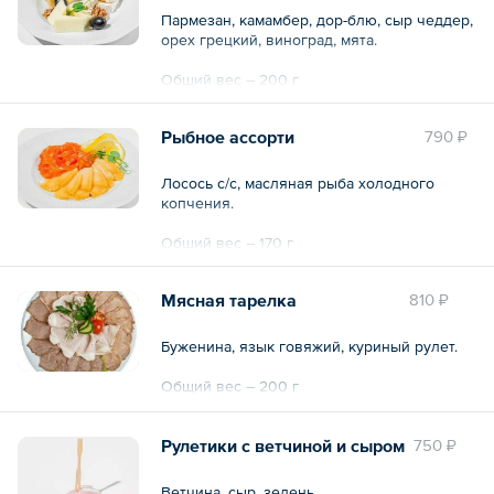
Пармезан, камамбер, дор-блю, сыр чеддер,
орех грецкий, виноград, мята.
Общий вес – 200 г
Рыбное ассорти
790 ₽
Лосось с/с, масляная рыба холодного
копчения.
Общий вес – 170 г
Мясная тарелка
810 ₽
Буженина, язык говяжий, куриный рулет.
Общий вес – 200 г
Рулетики с ветчиной и сыром
750 ₽
Ветчина, сыр, зелень.