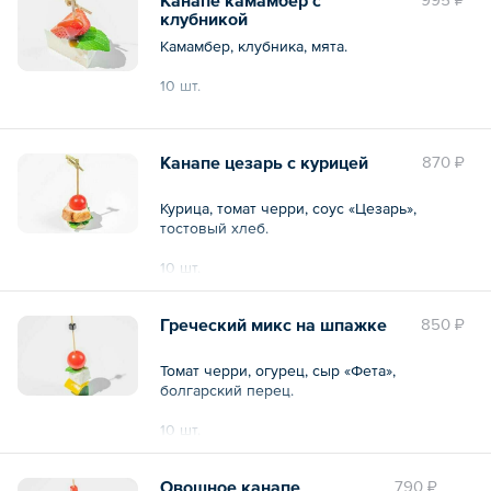
клубникой
Камамбер, клубника, мята.
10 шт.
Общий вес – 180 г
Канапе цезарь с курицей
870 ₽
Курица, томат черри, соус «Цезарь»,
тостовый хлеб.
10 шт.
Общий вес – 180 г
Греческий микс на шпажке
850 ₽
Томат черри, огурец, сыр «Фета»,
болгарский перец.
10 шт.
Общий вес – 180 г
Овощное канапе
790 ₽