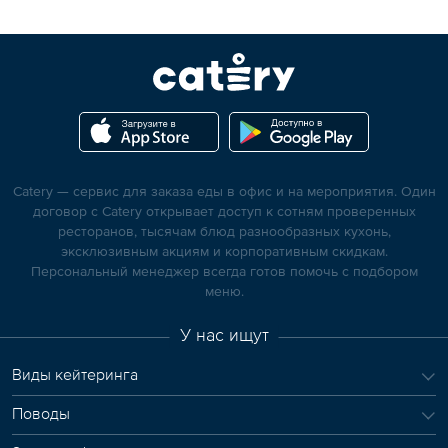
Catery — сервис для заказа еды в офис и на мероприятия. Один
договор с Catery открывает доступ к сотням проверенных
ресторанов, тысячам блюд разнообразных кухонь,
эксклюзивным акциям и корпоративным скидкам.
Персональный менеджер всегда готов помочь с подбором
меню.
У нас ищут
Виды кейтеринга
Поводы