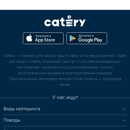
Catery — сервис для заказа еды в офис и на мероприятия. Один
договор с Catery открывает доступ к сотням проверенных
ресторанов, тысячам блюд разнообразных кухонь,
эксклюзивным акциям и корпоративным скидкам.
Персональный менеджер всегда готов помочь с подбором
меню.
У нас ищут
Виды кейтеринга
Поводы