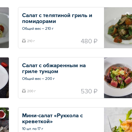
Салат с телятиной гриль и 
помидорами
Общий вес – 210 г
480 ₽
210 г
Салат с обжаренным на 
гриле тунцом
Общий вес – 200 г
530 ₽
200 г
Мини-салат «Руккола с 
креветкой»
10 шт. по 17 г