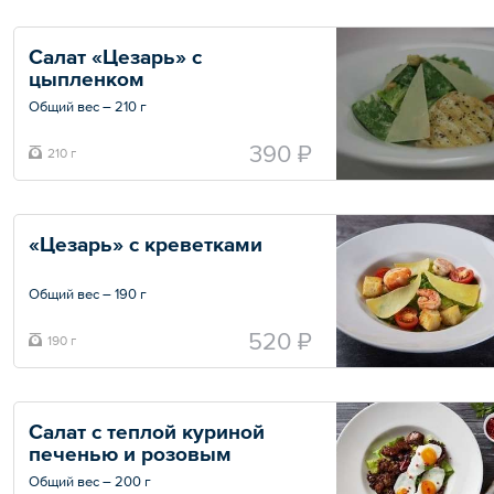
Салат «Цезарь» с 
цыпленком
Общий вес – 210 г
390 ₽
210 г
«Цезарь» с креветками
Общий вес – 190 г
520 ₽
190 г
Салат с теплой куриной 
печенью и розовым 
перцем
Общий вес – 200 г