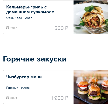
Кальмары-гриль с 
домашним гуакамоле
Общий вес – 210 г
560 ₽
210 г
Горячие закуски
Чизбургер мини
Говяжья котлета.
10 шт. по 80 г
1 900 ₽
800 г
Общий вес – 0.8 кг