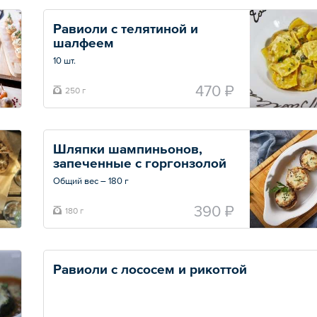
Равиоли с телятиной и 
шалфеем
10 шт.
Общий вес – 250 г
470 ₽
250 г
Шляпки шампиньонов, 
запеченные с горгонзолой
Общий вес – 180 г
390 ₽
180 г
Равиоли с лососем и рикоттой