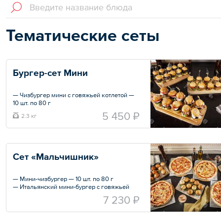
Тематические сеты
Бургер-сет Мини
— Чизбургер мини с говяжьей котлетой —
10 шт. по 80 г
— Итальянский мини-бургер с говяжьей
5 450 ₽
2.3 кг
котлетой — 10 шт. по 85 г
— Бургер с куриной котлетой — 10 шт. по 70
г
Сет «Мальчишник»
Общий вес – 2350 г
— Мини-чизбургер — 10 шт. по 80 г
— Итальянский мини-бургер с говяжьей
котлетой — 10 шт. по 85 г
7 230 ₽
— Итальянский мини-бургер с куриной
котлетой — 10 шт. по 70 г
— Пицца «Маргарита» — 2 шт. по 30 см