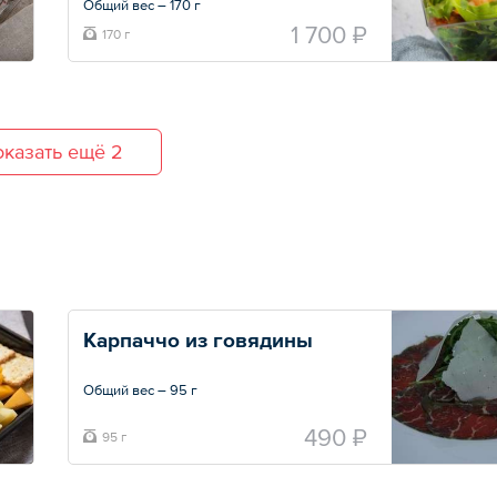
Общий вес – 170 г
1 700 ₽
170 г
казать ещё 2
Карпаччо из говядины
Общий вес – 95 г
490 ₽
95 г