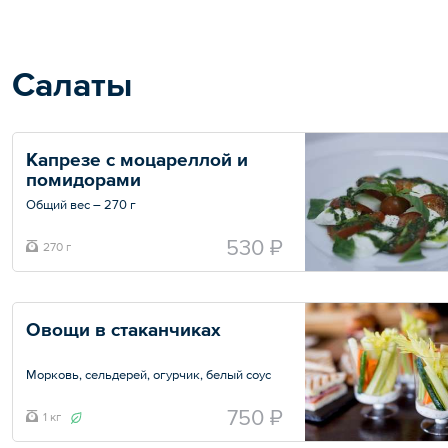
— Пицца «Пепперони» — 2 шт. по 30 см
Салаты
Капрезе с моцареллой и 
помидорами
Общий вес – 270 г
530 ₽
270 г
Овощи в стаканчиках
Морковь, сельдерей, огурчик, белый соус
10 шт. по 100 г
750 ₽
1 кг
Общий вес – 1 кг