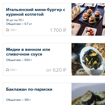
Итальянский мини-бургер с 
куриной котлетой
10 шт. по 70 г
Общий вес – 0.7 кг
1 700 ₽
700 г
Мидии в винном или 
сливочном соусе
Общий вес – 550 г
oт
620 ₽
550 г
Баклажан по-пармски
Общий вес – 310 г