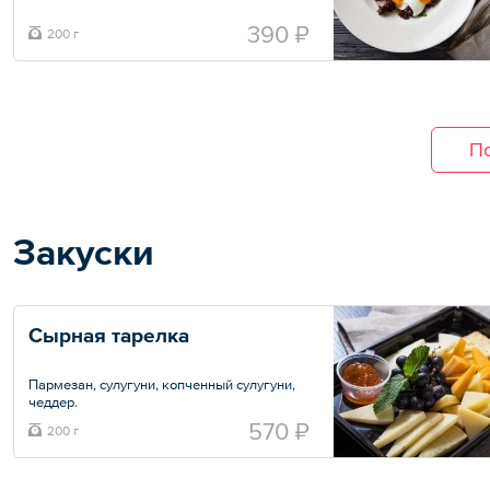
390 ₽
200 г
По
Закуски
Сырная тарелка
Пармезан, сулугуни, копченный сулугуни,
чеддер.
570 ₽
200 г
Общий вес – 200 г