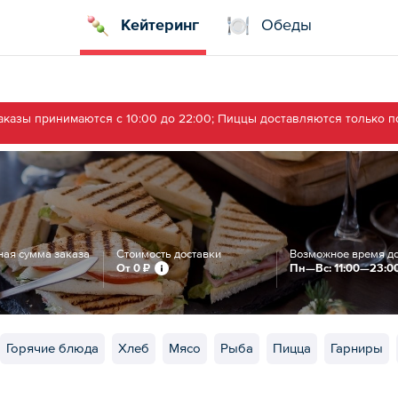
Кейтеринг
Обеды
аказы принимаются с 10:00 до 22:00; Пиццы доставляются только по
ая сумма заказа
Стоимость доставки
Возможное время д
От
0 ₽
Пн—Вс: 11:00—23:0
Горячие блюда
Хлеб
Мясо
Рыба
Пицца
Гарниры