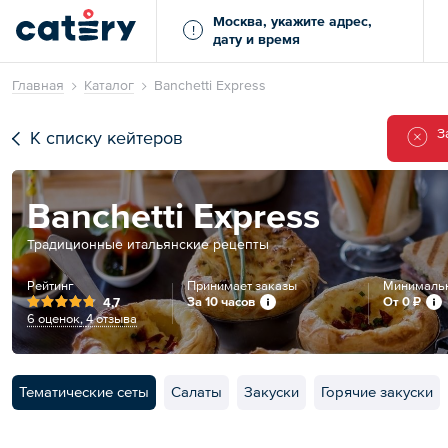
Москва, укажите адрес,
!
дату и время
Главная
Каталог
Banchetti Express
З
К списку кейтеров
Banchetti Express
Традиционные итальянские рецепты
Рейтинг
Принимает заказы
Минимальн
За 10 часов
От
0 ₽
4,7
6 оценок
,
4 отзыва
Тематические сеты
Салаты
Закуски
Горячие закуски