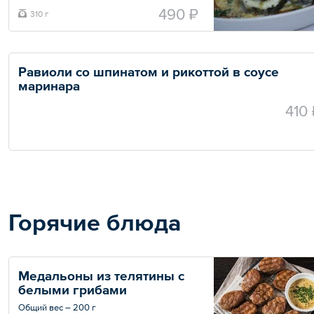
490 ₽
310 г
Равиоли со шпинатом и рикоттой в соусе 
маринара
410 
Горячие блюда
Медальоны из телятины с 
белыми грибами
Общий вес – 200 г