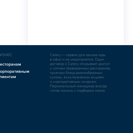
ИЗНЕС
Catery — сервис для заказа еды
в офис и на мероприятия. Один
договор с Catery открывает доступ
есторанам
к сотням проверенных ресторанов,
орпоративным
тысячам блюд разнообразных
лиентам
кухонь, эксклюзивным акциям
и корпоративным скидкам.
Персональный менеджер всегда
готов помочь с подбором меню.