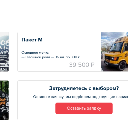
Пакет M
Основное меню:
— Овощной ролл — 35 шт. по 300 г
— Ролл с курицей или ролл с говядиной —
39 500 ₽
35 шт. по 350 г
— Картофель фри — 35 шт. по 170 г
— Грибной крем-суп, посыпанный зеленью
и сухариками — 35 шт. по 350 г
Затрудняетесь с выбором?
Десерты на выбор:
— Маффин с изюмом — 35 шт. по 70 г
Оставьте заявку, мы подберем подходящие вариа
— Маффин с орехами — 35 шт. по 70 г
— Шарлотка с фруктами — 35 шт. по 70 г
Оставить заявку
Напитки:
— Чай зеленый или черный — 35 порций по
200 мл
— Домашний пунш: горячая или холодная