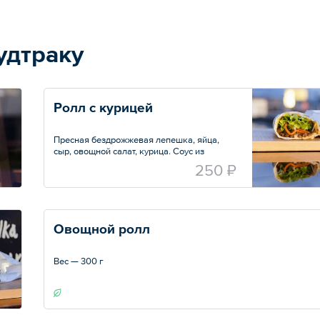
пряная смесь апельсинового и яблочного
соков с добавлением долек свежих
апельсинов и палочки корицы — 35 порций
по 200 мл
удтраку
— Домашний лимонад в ассортименте — 35
порций по 500 мл
Ролл с курицей
Пресная бездрожжевая лепешка, яйца,
сыр, овощной салат, курица. Соус из
низкокаллорийных ингридиентов
250 ₽
(обезжиренный творог, 15% сметана, укроп
и корнишоны).
Вес — 350 г
Овощной ролл
Вес — 300 г