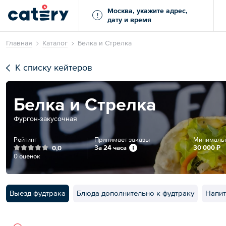
Москва, укажите адрес,
!
дату и время
Главная
Каталог
Белка и Стрелка
К списку кейтеров
Белка и Стрелка
Фургон-закусочная
Рейтинг
Принимает заказы
Минимальн
За 24 часа
30 000 ₽
0,0
0 оценок
Выезд фудтрака
Блюда дополнительно к фудтраку
Напит