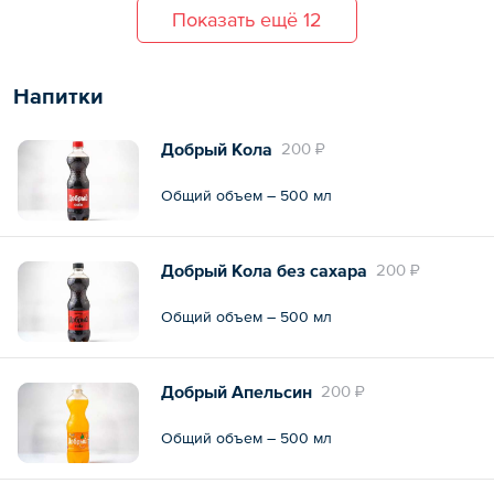
болгарский, сельдерей) — 3 шт.
Показать ещё 12
— Тортилья с куриными стрипсами,
маринованными огурчиками и соусом
«1000 островов» — 3 шт.
— Корндоги (колбаски мини, кляр, сухари
Напитки
панко) — 8 шт.
— Картошка по-деревенски — 3 шт.
— Соус «Кисло-сладкий» — 2 шт.
Добрый Кола
200 ₽
Общий вес – 2037 г
Общий объем – 500 мл
Добрый Кола без сахара
200 ₽
Общий объем – 500 мл
Добрый Апельсин
200 ₽
Общий объем – 500 мл