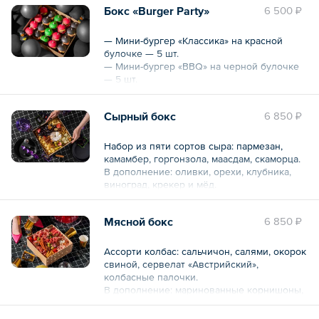
Бокс «Burger Party»
6 500 ₽
— Хот-дог с пастрами из индейки на
желтой булочке — 6 шт.
— Хот-дог с куриными колбасками на
— Мини-бургер «Классика» на красной
зеленой булочке — 6 шт.
булочке — 5 шт.
— Мини-бургер «BBQ» на черной булочке
— 5 шт.
— Мини-бургер «Гавайский» на зеленой
Общий вес – 1525 г
булочке — 5 шт.
Сырный бокс
6 850 ₽
— Мини-бургер с лососем на черной
булочке — 5 шт.
— Мини-бургер с пастрами из индейки на
Набор из пяти сортов сыра: пармезан,
красной булочке — 5 шт.
камамбер, горгонзола, маасдам, скаморца.
В дополнение: оливки, орехи, клубника,
Общий вес – 1475 г
виноград, крекер и мёд.
Мясной бокс
6 850 ₽
Общий вес – 1965 г
Ассорти колбас: сальчичон, салями, окорок
свиной, сервелат «Австрийский»,
колбасные палочки.
В дополнение: маринованные корнишоны,
каперсы, маслины, маринованный
жемчужный лук, вяленые томаты, томаты