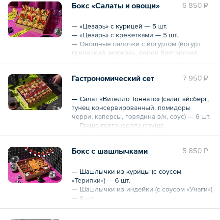
Бокс «Салаты и овощи»
6 850 ₽
черри, крекер.
— «Цезарь» с курицей — 5 шт.
Общий вес – 1.6 кг
— «Цезарь» с креветками — 5 шт.
— Овощные палочки с йогуртом (йогурт
греческий, морковь, перец болгарский,
огурец свежий, сельдерей) — 5 шт.
— Овощные палочки с хумусом (хумус,
Гастрономический сет
7 950 ₽
морковь, перец болгарский, огурец
свежий, сельдерей) — 5 шт.
— Салат «Вителло Тоннато» (салат айсберг,
Общий вес – 1145 г
тунец консервированный, помидоры
черри, каперсы, говядина в/к, соус) — 6 шт.
— Груша-горгонзолла (груша
карамелизированная, сыр горгонзолла,
орехи) — 6 шт.
Бокс с шашлычками
5 850 ₽
— Перец, запеченный с брынзой и
орехами (сыр брынза, перец запеченный,
орехи, базиликовое масло) — 6 шт.
— Шашлычки из курицы (с соусом
— Моцарелла-клубника (клубника свежая,
«Терияки») — 6 шт.
моцарелла, соус крем-бальзамик) — 6 шт.
— Шашлычки из индейки (с соусом «Унаги»)
— Канапе «Стильные штучки» (на шпажках:
— 6 шт.
говядина в/к, лук жемчужный, каперсы на
— Шашлычки из креветок (с соусом
веточках) — 6 шт.
«Унаги») — 6 шт.