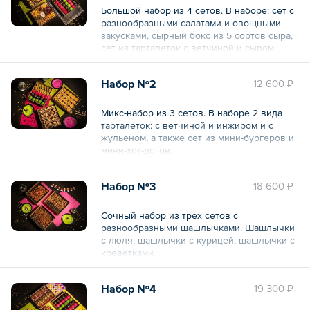
Большой набор из 4 сетов. В наборе: сет с
разнообразными салатами и овощными
закусками, сырный бокс из 5 сортов сыра,
сет из тарталеток с ветчиной и сыром,
ассорти из мини-бургеров.
Набор №2
12 600 ₽
Общий вес – 5545 г
Микс-набор из 3 сетов. В наборе 2 вида
тарталеток: с ветчиной и инжиром и с
жульеном, а также сет из мини-бургеров и
мини-хот-догов.
Общий вес – 3285 г
Набор №3
18 600 ₽
Сочный набор из трех сетов с
разнообразными шашлычками. Шашлычки
с люля, шашлычки с курицей, шашлычки с
креветками.
Набор №4
19 300 ₽
Общий вес – 2256 г