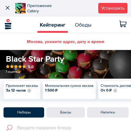
Приложение
Установить
Catery
Кейтеринг
Обеды
Москва, укажите адрес, дату и время
Black Star Party
5,0
1 оценка
Принимает заказы
Минимальная сумма заказа
Стоимость доста
За 12 часов
1 500 ₽
От
0 ₽
Наборы
Боксы
Напитки