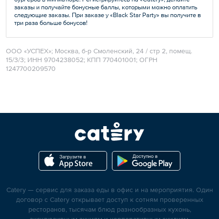
заказы и получайте бонусные баллы, которыми можно оплатить
следующие заказы. При заказе у «Black Star Party» вы получите в
три раза больше бонусов!
ООО «УСПЕХ»; Москва, б-р Смоленский, 24 / стр 2, помещ.
15/3/3; ИНН 9704238052; КПП 770401001; ОГРН
1247700209570
Catery — сервис для заказа еды в офис и на мероприятия. Один
договор с Catery открывает доступ к сотням проверенных
ресторанов, тысячам блюд разнообразных кухонь,
эксклюзивным акциям и корпоративным скидкам.