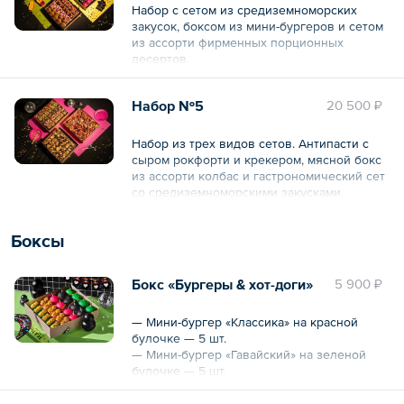
Набор с сетом из средиземноморских
закусок, боксом из мини-бургеров и сетом
из ассорти фирменных порционных
десертов.
Общий вес – 4650 г
Набор №5
20 500 ₽
Набор из трех видов сетов. Антипасти с
сыром рокфорти и крекером, мясной бокс
из ассорти колбас и гастрономический сет
со средиземноморскими закусками.
Общий вес – 4420 г
Боксы
Бокс «Бургеры & хот-доги»
5 900 ₽
— Мини-бургер «Классика» на красной
булочке — 5 шт.
— Мини-бургер «Гавайский» на зеленой
булочке — 5 шт.
— Мини-бургер «BBQ» на черной булочке
— 5 шт.